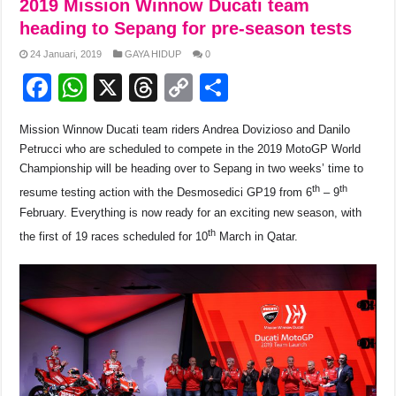
e
s
a
y
e
2019 Mission Winnow Ducati team
b
A
d
Li
heading to Sepang for pre-season tests
o
p
s
n
24 Januari, 2019
GAYA HIDUP
0
F
W
X
T
C
S
o
p
k
a
h
hr
o
h
k
Mission Winnow Ducati team riders Andrea Dovizioso and Danilo
c
at
e
p
ar
Petrucci who are scheduled to compete in the 2019 MotoGP World
e
s
a
y
e
Championship will be heading over to Sepang in two weeks’ time to
th
th
b
A
d
Li
resume testing action with the Desmosedici GP19 from 6
– 9
February. Everything is now ready for an exciting new season, with
o
p
s
n
th
the first of 19 races scheduled for 10
March in Qatar.
o
p
k
k