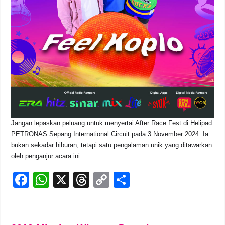
Jangan lepaskan peluang untuk menyertai After Race Fest di Helipad
PETRONAS Sepang International Circuit pada 3 November 2024. Ia
bukan sekadar hiburan, tetapi satu pengalaman unik yang ditawarkan
oleh penganjur acara ini.
F
W
X
T
C
S
a
h
hr
o
h
c
at
e
p
ar