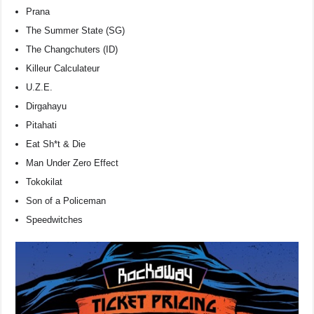
Prana
The Summer State (SG)
The Changchuters (ID)
Killeur Calculateur
U.Z.E.
Dirgahayu
Pitahati
Eat Sh*t & Die
Man Under Zero Effect
Tokokilat
Son of a Policeman
Speedwitches