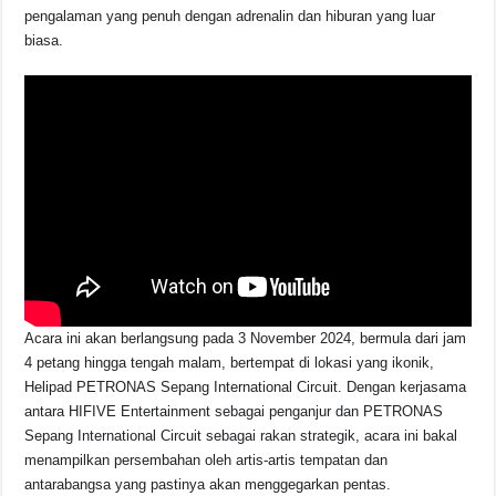
b
A
d
Li
pengalaman yang penuh dengan adrenalin dan hiburan yang luar
o
p
s
n
biasa.
o
p
k
k
Acara ini akan berlangsung pada 3 November 2024, bermula dari jam
4 petang hingga tengah malam, bertempat di lokasi yang ikonik,
Helipad PETRONAS Sepang International Circuit. Dengan kerjasama
antara HIFIVE Entertainment sebagai penganjur dan PETRONAS
Sepang International Circuit sebagai rakan strategik, acara ini bakal
menampilkan persembahan oleh artis-artis tempatan dan
antarabangsa yang pastinya akan menggegarkan pentas.