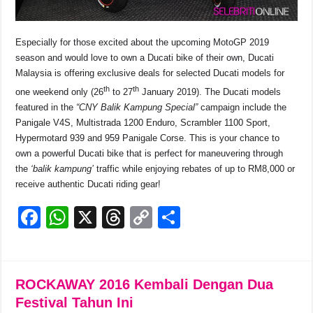
Especially for those excited about the upcoming MotoGP 2019
season and would love to own a Ducati bike of their own, Ducati
Malaysia is offering exclusive deals for selected Ducati models for
th
th
one weekend only (26
to 27
January 2019). The Ducati models
featured in the
“CNY Balik Kampung Special”
campaign include the
Panigale V4S, Multistrada 1200 Enduro, Scrambler 1100 Sport,
Hypermotard 939 and 959 Panigale Corse. This is your chance to
own a powerful Ducati bike that is perfect for maneuvering through
the
‘balik kampung’
traffic while enjoying rebates of up to RM8,000 or
receive authentic Ducati riding gear!
F
W
X
T
C
S
a
h
hr
o
h
c
at
e
p
ar
e
s
a
y
e
ROCKAWAY 2016 Kembali Dengan Dua
b
A
d
Li
Festival Tahun Ini