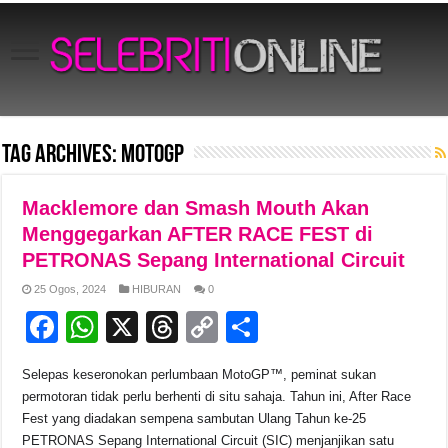
Tag Archives:
MotoGP
Macklemore dan Smash Mouth Akan
Menggegarkan AFTER RACE FEST di
PETRONAS Sepang International Circuit
25 Ogos, 2024
HIBURAN
0
F
W
X
T
C
S
a
h
hr
o
h
Selepas keseronokan perlumbaan MotoGP™, peminat sukan
c
at
e
p
ar
permotoran tidak perlu berhenti di situ sahaja. Tahun ini, After Race
e
s
a
y
e
Fest yang diadakan sempena sambutan Ulang Tahun ke-25
PETRONAS Sepang International Circuit (SIC) menjanjikan satu