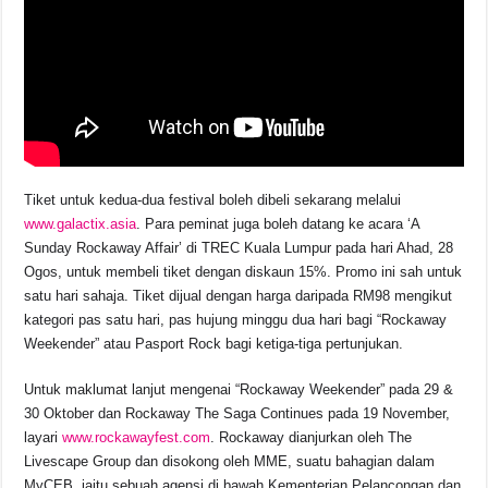
Tiket untuk kedua-dua festival boleh dibeli sekarang melalui
www.galactix.asia
. Para peminat juga boleh datang ke acara ‘A
Sunday Rockaway Affair’ di TREC Kuala Lumpur pada hari Ahad, 28
Ogos, untuk membeli tiket dengan diskaun 15%. Promo ini sah untuk
satu hari sahaja. Tiket dijual dengan harga daripada RM98 mengikut
kategori pas satu hari, pas hujung minggu dua hari bagi “Rockaway
Weekender” atau Pasport Rock bagi ketiga-tiga pertunjukan.
Untuk maklumat lanjut mengenai “Rockaway Weekender” pada 29 &
30 Oktober dan Rockaway The Saga Continues pada 19 November,
layari
www.rockawayfest.com
. Rockaway dianjurkan oleh The
Livescape Group dan disokong oleh MME, suatu bahagian dalam
MyCEB, iaitu sebuah agensi di bawah Kementerian Pelancongan dan