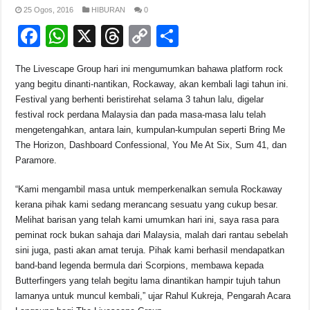
o
p
s
n
25 Ogos, 2016
HIBURAN
0
F
W
X
T
C
S
o
p
k
a
h
hr
o
h
k
The Livescape Group hari ini mengumumkan bahawa platform rock
c
at
e
p
ar
yang begitu dinanti-nantikan, Rockaway, akan kembali lagi tahun ini.
e
s
a
y
e
Festival yang berhenti beristirehat selama 3 tahun lalu, digelar
festival rock perdana Malaysia dan pada masa-masa lalu telah
b
A
d
Li
mengetengahkan, antara lain, kumpulan-kumpulan seperti Bring Me
o
p
s
n
The Horizon, Dashboard Confessional, You Me At Six, Sum 41, dan
Paramore.
o
p
k
k
“Kami mengambil masa untuk memperkenalkan semula Rockaway
kerana pihak kami sedang merancang sesuatu yang cukup besar.
Melihat barisan yang telah kami umumkan hari ini, saya rasa para
peminat rock bukan sahaja dari Malaysia, malah dari rantau sebelah
sini juga, pasti akan amat teruja. Pihak kami berhasil mendapatkan
band-band legenda bermula dari Scorpions, membawa kepada
Butterfingers yang telah begitu lama dinantikan hampir tujuh tahun
lamanya untuk muncul kembali,” ujar Rahul Kukreja, Pengarah Acara