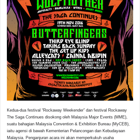
Kedua-dua festival “Rockaway Weekender” dan festival Rockaway
The Saga Continues disokong oleh Malaysia Major Events (MME),
suatu bahagian Malaysia Convention & Exhibition Bureau (MyCEB),
iaitu agensi di bawah Kementerian Pelancongan dan Kebudayaan
Malaysia. Penganjuran acara ini akan memperkukuh usaha