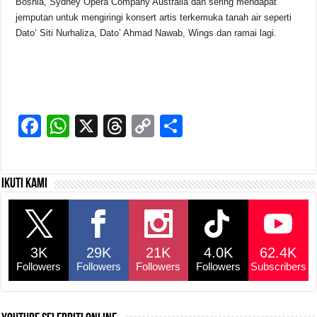
Bosnia, Sydney Opera Company Australia dan sering mendapat
jemputan untuk mengiringi konsert artis terkemuka tanah air seperti
Dato’ Siti Nurhaliza, Dato’ Ahmad Nawab, Wings dan ramai lagi.
F
W
X
T
C
S
a
h
hr
o
h
c
at
e
p
ar
Ikuti kami
e
s
a
y
e
b
A
d
Li
o
p
s
n
3K
29K
21K
4.0K
62.4K
o
p
k
Followers
Followers
Followers
Followers
Subscribers
k