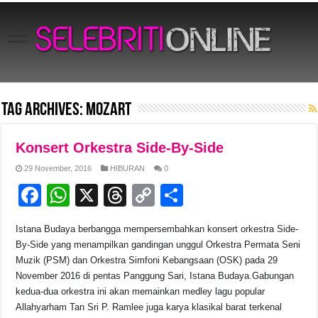
Tag Archives:
Mozart
Konsert Orkestra Side-By-Side
29 November, 2016
HIBURAN
0
F
W
X
T
C
S
a
h
hr
o
h
Istana Budaya berbangga mempersembahkan konsert orkestra Side-
c
at
e
p
ar
By-Side yang menampilkan gandingan unggul Orkestra Permata Seni
e
s
a
y
e
Muzik (PSM) dan Orkestra Simfoni Kebangsaan (OSK) pada 29
November 2016 di pentas Panggung Sari, Istana Budaya.Gabungan
b
A
d
Li
kedua-dua orkestra ini akan memainkan medley lagu popular
o
p
s
n
Allahyarham Tan Sri P. Ramlee juga karya klasikal barat terkenal