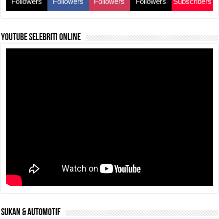
Followers
Followers
Followers
Followers
Subscribers
k
YouTube selebriti online
SUKAN & AUTOMOTIF