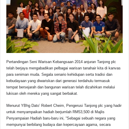
b
A
d
Li
o
p
s
n
o
p
k
k
Pertandingan Seni Warisan Kebangsaan 2014 anjuran Tanjong plc
telah berjaya mengabadikan pelbagai warisan tanahair kita di kanvas
para seniman muda. Segala senario kehidupan serta tradisi dan
kebudayaan yang diwariskan dari generasi terdahulu termasuk
tempat bersejarah dan bangunan warisan telah dizahirkan melalui
lukisan oleh mereka yang sangat berbakat.
Menurut YBhg Dato’ Robert Cheim, Pengerusi Tanjong plc yang hadir
untuk menyampaikan hadiah berjumlah RM53,500 di Majlis
Penyampaian Hadiah baru-baru ini, “Sebagai sebuah negara yang
mempunyai berbilang budaya dan kepercayaan agama, secara