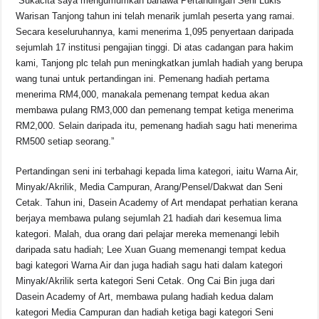
“Sukacita saya mengumumkan bahawa Pertandingan Seni Lukis
Warisan Tanjong tahun ini telah menarik jumlah peserta yang ramai.
Secara keseluruhannya, kami menerima 1,095 penyertaan daripada
sejumlah 17 institusi pengajian tinggi. Di atas cadangan para hakim
kami, Tanjong plc telah pun meningkatkan jumlah hadiah yang berupa
wang tunai untuk pertandingan ini. Pemenang hadiah pertama
menerima RM4,000, manakala pemenang tempat kedua akan
membawa pulang RM3,000 dan pemenang tempat ketiga menerima
RM2,000. Selain daripada itu, pemenang hadiah sagu hati menerima
RM500 setiap seorang.”
Pertandingan seni ini terbahagi kepada lima kategori, iaitu Warna Air,
Minyak/Akrilik, Media Campuran, Arang/Pensel/Dakwat dan Seni
Cetak. Tahun ini, Dasein Academy of Art mendapat perhatian kerana
berjaya membawa pulang sejumlah 21 hadiah dari kesemua lima
kategori. Malah, dua orang dari pelajar mereka memenangi lebih
daripada satu hadiah; Lee Xuan Guang memenangi tempat kedua
bagi kategori Warna Air dan juga hadiah sagu hati dalam kategori
Minyak/Akrilik serta kategori Seni Cetak. Ong Cai Bin juga dari
Dasein Academy of Art, membawa pulang hadiah kedua dalam
kategori Media Campuran dan hadiah ketiga bagi kategori Seni