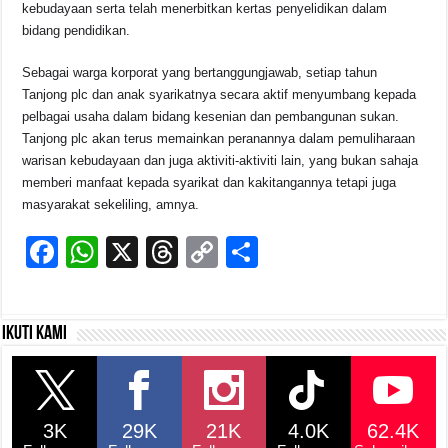
kebudayaan serta telah menerbitkan kertas penyelidikan dalam
bidang pendidikan.
Sebagai warga korporat yang bertanggungjawab, setiap tahun
Tanjong plc dan anak syarikatnya secara aktif menyumbang kepada
pelbagai usaha dalam bidang kesenian dan pembangunan sukan.
Tanjong plc akan terus memainkan peranannya dalam pemuliharaan
warisan kebudayaan dan juga aktiviti-aktiviti lain, yang bukan sahaja
memberi manfaat kepada syarikat dan kakitangannya tetapi juga
masyarakat sekeliling, amnya.
F
W
X
T
C
S
a
h
hr
o
h
c
at
e
p
ar
Ikuti kami
e
s
a
y
e
b
A
d
Li
o
p
s
n
3K
29K
21K
4.0K
62.4K
o
p
k