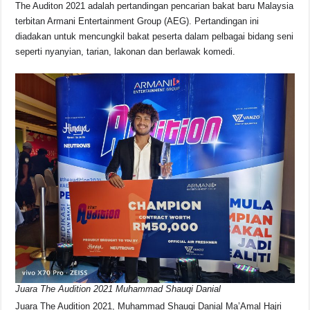
o
p
s
n
The Auditon 2021 adalah pertandingan pencarian bakat baru Malaysia
terbitan Armani Entertainment Group (AEG). Pertandingan ini
o
p
k
diadakan untuk mencungkil bakat peserta dalam pelbagai bidang seni
k
seperti nyanyian, tarian, lakonan dan berlawak komedi.
Juara The Audition 2021 Muhammad Shauqi Danial
Juara The Audition 2021, Muhammad Shauqi Danial Ma’Amal Hajri