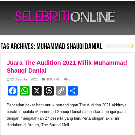
Tag Archives:
Muhammad Shauqi Danial
Juara The Audition 2021 Milik Muhammad
Shauqi Danial
22 Disember, 2021
HIBURAN
0
F
W
X
T
C
S
a
h
hr
o
h
Pencarian bakat baru untuk pertandingan The Audition 2021 akhirnya
c
at
e
p
ar
berakhir apabila Muhammad Shauqi Danial dinobatkan sebagai juara
e
s
a
y
e
dengan mengalahkan 27 peserta yang lain.Pertandingan akhir ini
diadakan di Atrium, The Strand Mall.
b
A
d
Li