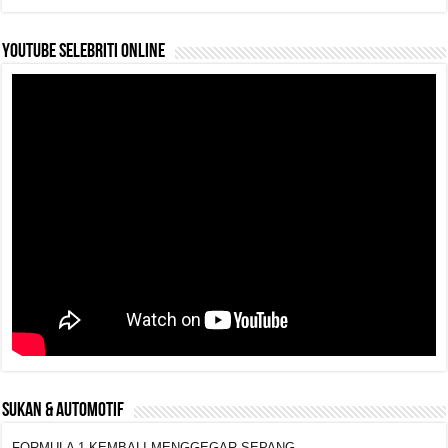
k
YouTube selebriti online
SUKAN & AUTOMOTIF
FORMULA 1 KEMBALI MENGGEGAR SEPANG