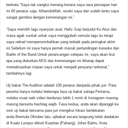
berkata “Saya tak sangka menang kerana saya rasa persiapan hari
ini 60 peratus saja. Alhamdulillah, rezeki saya dan sudah tentu saya
sangat gembira dengan kemenangan ini,”.
“Saya memilih lagu nyanyian asal, Hafiz Suip berjudul Ku Akui dan
masa agak suntuk untuk saya menggubah semula lagu itu tetapi
saya nekad mempersembahkan yang terbaik pada peringkat akhir
ini.Sebelum ini saya hanya pernah masuk pertandingan karaoke dan
Battle of the Band.Untuk perancangan selepas ini, saya akan ikut
apa yang diaturkan AEG dan kemenangan ini diharap dapat
merealisasikan impian saya untuk menjadi penyanyi terkenal,”
tambahnya lagi.
Uji bakat The Audition adalah 100 peratus daripada pihak juri. Para
peserta hanya melalui beberapa fasa uji bakat sahaja.Pertama,
melalui muat naik video berdurasi lebih 1 minit di Instagram masing-
masing berserta hashtag wajib. Fasa kedua, anda akan dipanggil ke
sesi uji bakat bersama para juri mengikut lokasi berdekatan
anda.Bermula Oktober lalu, ujibakat secara langsung telah diadakan
di Kuala Lumpur diikuti Kuantan (Pahang), Johor Bahru, Kota