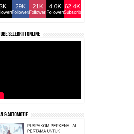
3K
29K
21K
4.0K
62.4K
llowers
Followers
Followers
Followers
Subscribers
ube selebriti online
N & AUTOMOTIF
PUSPAKOM PERKENAL AI
PERTAMA UNTUK