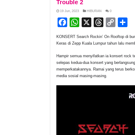
Trouble 2
19 Jun, 2023
HIBURAN
0
F
W
X
T
C
S
a
h
hr
o
h
KONSERT Search Rockin’ On Rooftop di bum
c
at
e
p
a
Keras di Zepp Kuala Lumpur tahun lalu membe
e
s
a
y
e
Hampir semua menyifatkan ia konsert rock ter
b
A
d
Li
selepas kedua-dua konsert yang berlangsung
o
p
s
n
memperkatakannya. Ramai yang terus berkon
media sosial masing-masing.
o
p
k
k