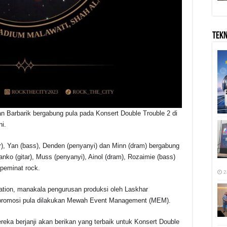
TEK
n Barbarik bergabung pula pada Konsert Double Trouble 2 di
i.
itar), Yan (bass), Denden (penyanyi) dan Minn (dram) bergabung
nko (gitar), Muss (penyanyi), Ainol (dram), Rozaimie (bass)
 peminat rock.
2
Nation, manakala pengurusan produksi oleh Laskhar
promosi pula dilakukan Mewah Event Management (MEM).
eka berjanji akan berikan yang terbaik untuk Konsert Double