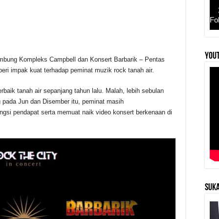
Fo
YouT
bung Kompleks Campbell dan Konsert Barbarik – Pentas
r
ri impak kuat terhadap peminat muzik rock tanah air.
baik tanah air sepanjang tahun lalu. Malah, lebih sebulan
 pada Jun dan Disember itu, peminat masih
gsi pendapat serta memuat naik video konsert berkenaan di
SUKA