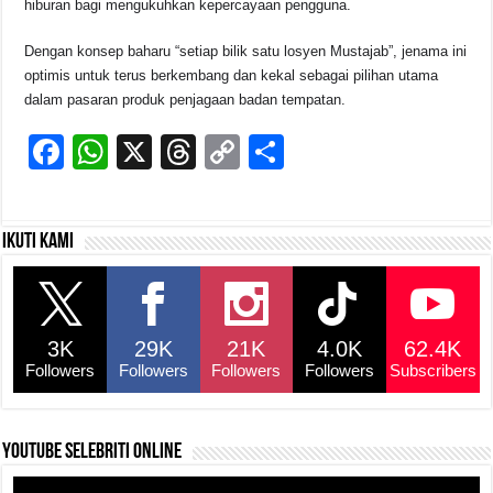
hiburan bagi mengukuhkan kepercayaan pengguna.
Dengan konsep baharu “setiap bilik satu losyen Mustajab”, jenama ini
optimis untuk terus berkembang dan kekal sebagai pilihan utama
dalam pasaran produk penjagaan badan tempatan.
F
W
X
T
C
S
a
h
hr
o
h
c
at
e
p
ar
Ikuti kami
e
s
a
y
e
b
A
d
Li
o
p
s
n
3K
29K
21K
4.0K
62.4K
o
p
k
Followers
Followers
Followers
Followers
Subscribers
k
YouTube selebriti online