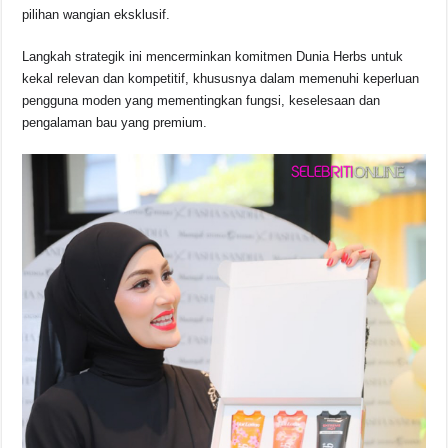
b
A
d
Li
pilihan wangian eksklusif.
o
p
s
n
Langkah strategik ini mencerminkan komitmen Dunia Herbs untuk
o
p
k
kekal relevan dan kompetitif, khususnya dalam memenuhi keperluan
k
pengguna moden yang mementingkan fungsi, keselesaan dan
pengalaman bau yang premium.