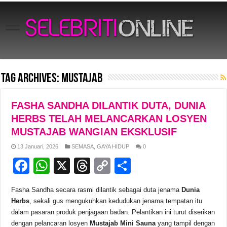
Tag Archives:
Mustajab
FASHA SANDHA DILANTIK DUTA, DUNIA
HERBS TELAH MELANCARKAN LOSYEN
MUSTAJAB WANGIAN EKSKLUSIF
13 Januari, 2026
SEMASA
,
GAYA HIDUP
0
F
W
X
T
C
S
a
h
hr
o
h
Fasha Sandha secara rasmi dilantik sebagai duta jenama
Dunia
c
at
e
p
ar
Herbs
, sekali gus mengukuhkan kedudukan jenama tempatan itu
e
s
a
y
e
dalam pasaran produk penjagaan badan. Pelantikan ini turut diserikan
dengan pelancaran losyen
Mustajab Mini Sauna
yang tampil dengan