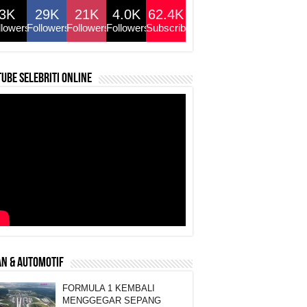
3K
29K
21K
4.0K
62.4K
llowers
Followers
Followers
Followers
Subscribers
ube selebriti online
N & AUTOMOTIF
FORMULA 1 KEMBALI
MENGGEGAR SEPANG