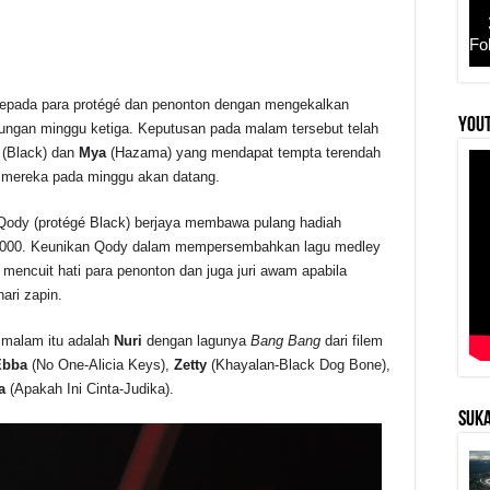
Fo
 kepada para protégé dan penonton dengan mengekalkan
r
YouT
ungan minggu ketiga. Keputusan pada malam tersebut telah
(Black) dan
Mya
(Hazama) yang mendapat tempta terendah
mereka pada minggu akan datang.
Qody (protégé Black) berjaya membawa pulang hadiah
,000. Keunikan Qody dalam mempersembahkan lagu medley
 mencuit hati para penonton dan juga juri awam apabila
ari zapin.
 malam itu adalah
Nuri
dengan lagunya
Bang Bang
dari filem
Ebba
(No One-Alicia Keys),
Zetty
(Khayalan-Black Dog Bone),
a
(Apakah Ini Cinta-Judika).
SUKA