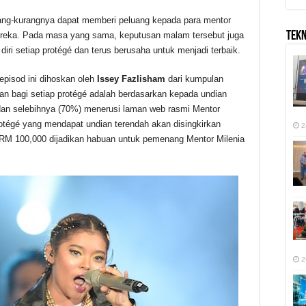
rang-kurangnya dapat memberi peluang kepada para mentor
TEK
reka. Pada masa yang sama, keputusan malam tersebut juga
iri setiap protégé dan terus berusaha untuk menjadi terbaik.
pisod ini dihoskan oleh
Issey
Fazlisham
dari kumpulan
n bagi setiap protégé adalah berdasarkan kepada undian
dan selebihnya (70%) menerusi laman web rasmi Mentor
rotégé yang mendapat undian terendah akan disingkirkan
2
 RM 100,000 dijadikan habuan untuk pemenang Mentor Milenia
2