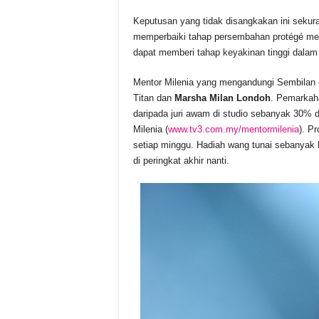
Keputusan yang tidak disangkakan ini seku
memperbaiki tahap persembahan protégé me
dapat memberi tahap keyakinan tinggi dalam d
Mentor Milenia yang mengandungi Sembilan e
Titan dan
Marsha
Milan
Londoh
. Pemarkaha
daripada juri awam di studio sebanyak 30% 
Milenia (
www.tv3.com.my/mentormilenia
). P
setiap minggu. Hadiah wang tunai sebanyak
di peringkat akhir nanti.