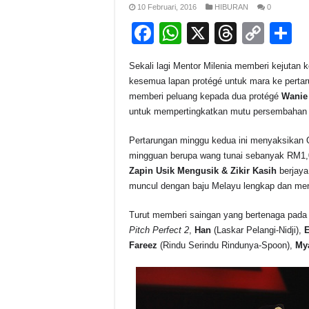
10 Februari, 2016
HIBURAN
0
F
W
X
T
C
S
a
h
hr
o
h
Sekali lagi Mentor Milenia memberi kejutan
c
at
e
p
a
kesemua lapan protégé untuk mara ke pertar
e
s
a
y
e
memberi peluang kepada dua protégé
Wanie
untuk mempertingkatkan mutu persembahan 
b
A
d
Li
o
p
s
n
Pertarungan minggu kedua ini menyaksikan 
mingguan berupa wang tunai sebanyak RM1
o
p
k
Zapin Usik Mengusik & Zikir Kasih
berjaya
k
muncul dengan baju Melayu lengkap dan men
Turut memberi saingan yang bertenaga pada
Pitch Perfect 2
,
Han
(Laskar Pelangi-Nidji),
Fareez
(Rindu Serindu Rindunya-Spoon),
My