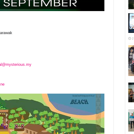
Sarawak
2
zal@mysterious.my
ine