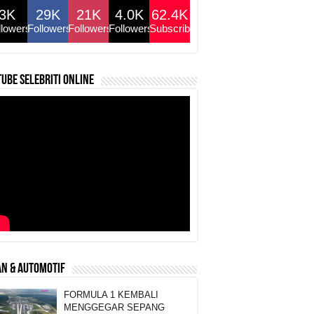
3K
29K
21K
4.0K
62.4K
llowers
Followers
Followers
Followers
Subscribers
ube selebriti online
N & AUTOMOTIF
FORMULA 1 KEMBALI
MENGGEGAR SEPANG