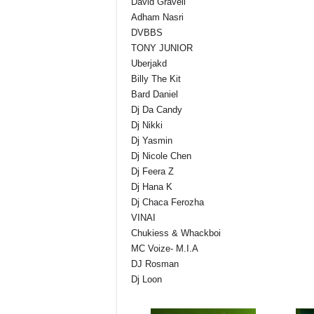
David Gravell
Adham Nasri
DVBBS
TONY JUNIOR
Uberjakd
Billy The Kit
Bard Daniel
Dj Da Candy
Dj Nikki
Dj Yasmin
Dj Nicole Chen
Dj Feera Z
Dj Hana K
Dj Chaca Ferozha
VINAI
Chukiess & Whackboi
MC Voize- M.I.A
DJ Rosman
Dj Loon