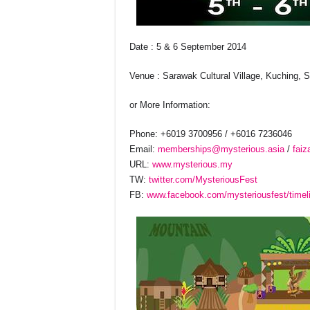
Date : 5 & 6 September 2014
Venue : Sarawak Cultural Village, Kuching, 
or More Information:
Phone: +6019 3700956 / +6016 7236046
Email:
memberships@mysterious.asia
/
fai
URL:
www.mysterious.my
TW:
twitter.com/MysteriousFest
FB:
www.facebook.com/mysteriousfest/timel