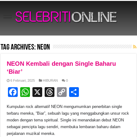
Tag Archives:
NEON
NEON Kembali dengan Single Baharu
‘Biar’
6 Februari, 2025
HIBURAN
0
F
W
X
T
C
S
a
h
hr
o
h
Kumpulan rock alternatif NEON mengumumkan penerbitan single
c
at
e
p
ar
terbaru mereka, “Biar”, sebuah lagu yang menggabungkan unsur rock
e
s
a
y
e
moden dengan tema spiritual. Single ini menandakan debut NEON
sebagai pencipta lagu sendiri, membuka lembaran baharu dalam
b
A
d
Li
perjalanan muzikal mereka.