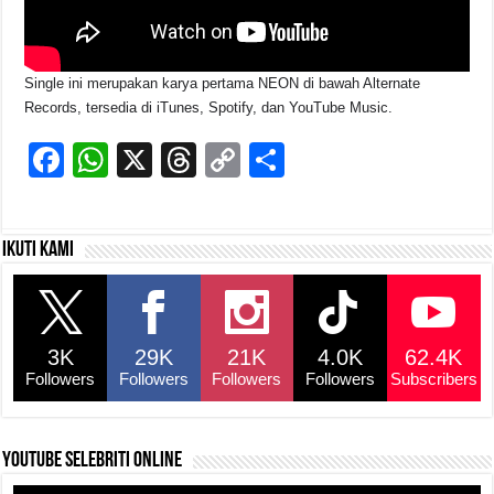
Single ini merupakan karya pertama NEON di bawah Alternate
Records, tersedia di iTunes, Spotify, dan YouTube Music.
F
W
X
T
C
S
a
h
hr
o
h
c
at
e
p
ar
Ikuti kami
e
s
a
y
e
b
A
d
Li
o
p
s
n
3K
29K
21K
4.0K
62.4K
o
p
k
Followers
Followers
Followers
Followers
Subscribers
k
YouTube selebriti online