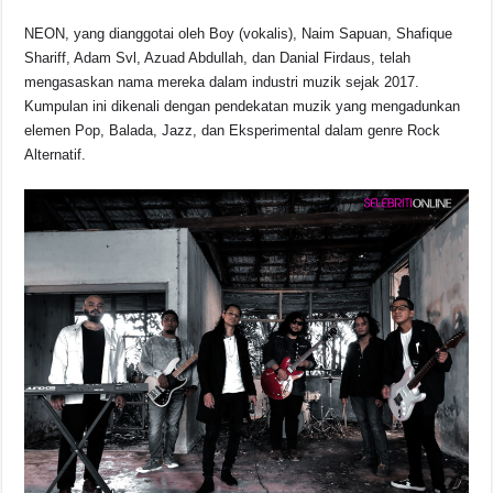
o
p
s
n
NEON, yang dianggotai oleh Boy (vokalis), Naim Sapuan, Shafique
o
p
k
Shariff, Adam Svl, Azuad Abdullah, dan Danial Firdaus, telah
k
mengasaskan nama mereka dalam industri muzik sejak 2017.
Kumpulan ini dikenali dengan pendekatan muzik yang mengadunkan
elemen Pop, Balada, Jazz, dan Eksperimental dalam genre Rock
Alternatif.