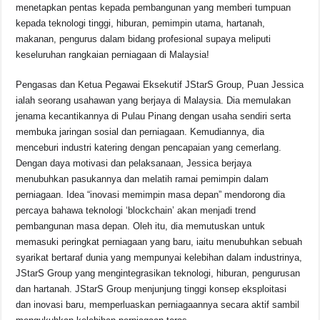
o
p
s
n
menetapkan pentas kepada pembangunan yang memberi tumpuan
kepada teknologi tinggi, hiburan, pemimpin utama, hartanah,
o
p
k
makanan, pengurus dalam bidang profesional supaya meliputi
k
keseluruhan rangkaian perniagaan di Malaysia!
Pengasas dan Ketua Pegawai Eksekutif JStarS Group, Puan Jessica
ialah seorang usahawan yang berjaya di Malaysia. Dia memulakan
jenama kecantikannya di Pulau Pinang dengan usaha sendiri serta
membuka jaringan sosial dan perniagaan. Kemudiannya, dia
menceburi industri katering dengan pencapaian yang cemerlang.
Dengan daya motivasi dan pelaksanaan, Jessica berjaya
menubuhkan pasukannya dan melatih ramai pemimpin dalam
perniagaan. Idea “inovasi memimpin masa depan” mendorong dia
percaya bahawa teknologi ‘blockchain’ akan menjadi trend
pembangunan masa depan. Oleh itu, dia memutuskan untuk
memasuki peringkat perniagaan yang baru, iaitu menubuhkan sebuah
syarikat bertaraf dunia yang mempunyai kelebihan dalam industrinya,
JStarS Group yang mengintegrasikan teknologi, hiburan, pengurusan
dan hartanah. JStarS Group menjunjung tinggi konsep eksploitasi
dan inovasi baru, memperluaskan perniagaannya secara aktif sambil