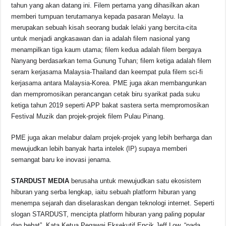
tahun yang akan datang ini. Filem pertama yang dihasilkan akan
memberi tumpuan terutamanya kepada pasaran Melayu. Ia
merupakan sebuah kisah seorang budak lelaki yang bercita-cita
untuk menjadi angkasawan dan ia adalah filem nasional yang
menampilkan tiga kaum utama; filem kedua adalah filem bergaya
Nanyang berdasarkan tema Gunung Tuhan; filem ketiga adalah filem
seram kerjasama Malaysia-Thailand dan keempat pula filem sci-fi
kerjasama antara Malaysia-Korea. PME juga akan membangunkan
dan mempromosikan perancangan cetak biru syarikat pada suku
ketiga tahun 2019 seperti APP bakat sastera serta mempromosikan
Festival Muzik dan projek-projek filem Pulau Pinang.
PME juga akan melabur dalam projek-projek yang lebih berharga dan
mewujudkan lebih banyak harta intelek (IP) supaya memberi
semangat baru ke inovasi jenama.
STARDUST MEDIA
berusaha untuk mewujudkan satu ekosistem
hiburan yang serba lengkap, iaitu sebuah platform hiburan yang
menempa sejarah dan diselaraskan dengan teknologi internet. Seperti
slogan STARDUST, mencipta platform hiburan yang paling popular
dan hebat”. Kata Ketua Pegawai Eksekutif Encik Jeff Low, “pada