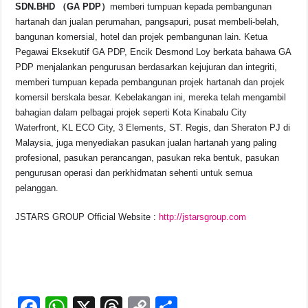
SDN.BHD
（GA PDP）
memberi tumpuan kepada pembangunan
hartanah dan jualan perumahan, pangsapuri, pusat membeli-belah,
bangunan komersial, hotel dan projek pembangunan lain. Ketua
Pegawai Eksekutif GA PDP, Encik Desmond Loy berkata bahawa GA
PDP menjalankan pengurusan berdasarkan kejujuran dan integriti,
memberi tumpuan kepada pembangunan projek hartanah dan projek
komersil berskala besar. Kebelakangan ini, mereka telah mengambil
bahagian dalam pelbagai projek seperti Kota Kinabalu City
Waterfront, KL ECO City, 3 Elements, ST. Regis, dan Sheraton PJ di
Malaysia, juga menyediakan pasukan jualan hartanah yang paling
profesional, pasukan perancangan, pasukan reka bentuk, pasukan
pengurusan operasi dan perkhidmatan sehenti untuk semua
pelanggan.
JSTARS GROUP Official Website :
http://jstarsgroup.com
F
W
X
T
C
S