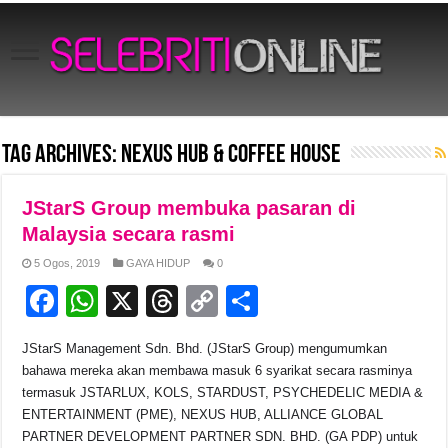
Tag Archives:
NEXUS HUB & COFFEE HOUSE
JStarS Group membuka pasaran di
Malaysia secara rasmi
5 Ogos, 2019
GAYA HIDUP
0
F
W
X
T
C
S
a
h
hr
o
h
JStarS Management Sdn. Bhd. (JStarS Group) mengumumkan
c
at
e
p
ar
bahawa mereka akan membawa masuk 6 syarikat secara rasminya
e
s
a
y
e
termasuk JSTARLUX, KOLS, STARDUST, PSYCHEDELIC MEDIA &
ENTERTAINMENT (PME), NEXUS HUB, ALLIANCE GLOBAL
b
A
d
Li
PARTNER DEVELOPMENT PARTNER SDN. BHD. (GA PDP) untuk