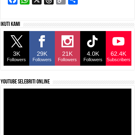
a
h
hr
o
h
c
at
e
p
ar
Ikuti kami
e
s
a
y
e
b
A
d
Li
o
p
s
n
3K
29K
21K
4.0K
62.4K
o
p
k
Followers
Followers
Followers
Followers
Subscribers
k
YouTube selebriti online