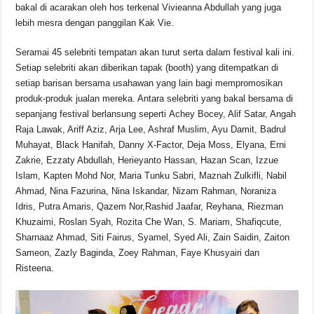
bakal di acarakan oleh hos terkenal Vivieanna Abdullah yang juga
lebih mesra dengan panggilan Kak Vie.
Seramai 45 selebriti tempatan akan turut serta dalam festival kali ini.
Setiap selebriti akan diberikan tapak (booth) yang ditempatkan di
setiap barisan bersama usahawan yang lain bagi mempromosikan
produk-produk jualan mereka. Antara selebriti yang bakal bersama di
sepanjang festival berlansung seperti Achey Bocey, Alif Satar, Angah
Raja Lawak, Ariff Aziz, Arja Lee, Ashraf Muslim, Ayu Damit, Badrul
Muhayat, Black Hanifah, Danny X-Factor, Deja Moss, Elyana, Erni
Zakrie, Ezzaty Abdullah, Herieyanto Hassan, Hazan Scan, Izzue
Islam, Kapten Mohd Nor, Maria Tunku Sabri, Maznah Zulkifli, Nabil
Ahmad, Nina Fazurina, Nina Iskandar, Nizam Rahman, Noraniza
Idris, Putra Amaris, Qazem Nor,Rashid Jaafar, Reyhana, Riezman
Khuzaimi, Roslan Syah, Rozita Che Wan, S. Mariam, Shafiqcute,
Sharnaaz Ahmad, Siti Fairus, Syamel, Syed Ali, Zain Saidin, Zaiton
Sameon, Zazly Baginda, Zoey Rahman, Faye Khusyairi dan
Risteena.