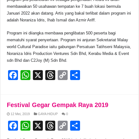
membawakan 50 usahawan tempatan ke 7 buah lokasi bermula
Januari 2022 akan datang. Artis yang bakal terlibat dalam program ini
adalah Noraniza Idris, Ihab Ismail dan Azmir Ariff.
Program ini diiangka membawa penglibatan 500 peserta bagi
mematuhi syarat penyertaan. Program ini anjuran Sekretariat Malay
world Cultural Paradise iaitu gabungan Persatuan Tatihseni Malaysia,
Noraniza Idris Production Ventures Sdn Bhd, Kerabu Media & Event
sdn Bhd dan C2Joy (M) Sdn Bhd.
F
W
X
T
C
S
a
h
hr
o
h
c
at
e
p
ar
e
s
a
y
e
Festival Gegar Gempak Raya 2019
b
A
d
Li
12 Mei, 2019
GAYA HIDUP
0
o
p
s
n
F
W
X
T
C
S
o
p
k
a
h
hr
o
h