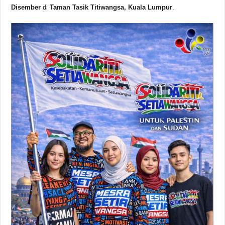
b
A
d
Li
Disember
di
Taman Tasik Titiwangsa, Kuala Lumpur
.
o
p
s
n
o
p
k
k