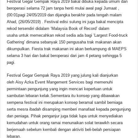
Festival Gegar Gempak Raya 2019 bakal dibuka kepada umum dan
k
c
at
e
p
ar
beroperasi selama 72 jam tanpa henti mulai awal pagi Jumaat ,
e
s
a
y
e
(00:01pagi 24/05/2019 dan dijangka berakhir pada tengah malam
Ahad, (26/05/2019) . Festival edisi sulung ini juga bakal mencipta
b
A
d
Li
rekod tersendiri didalam ‘Malaysia Book of Record’ dalam
o
p
s
n
usaha untuk memecahkan rekod sedia ada bagi ‘Largest Food-truck
Gathering’ dimana sebanyak 150 pengusaha trak makanan akan
o
p
k
dikumpulkan. Fiesta trak makanan ini akan berkampung di MAEPS
k
selama 3 hari dan bakal beroperasi dari jam 4 petang sehingga 5
pagi.
Festival Gegar Gempak Raya 2019 yang julung kali dianjurkan
oleh Aisy Azka Event Mangement Services bagi memenuhi
permintaan pengunjung yang ingin mencari keperluan untuk
sambutan lebaran kelak.Sementara itu konsep yang dibawakan
sempena festival ini merupakan konsep beramal sambil berniaga
serta mesra ibadah disamping memberi manafaat kepada pengunjung
dan peniaga. Pihak penganjur juga tidak lupa untuk menyediakan
kemudahan untuk orang ramai menunaikan solat terawikh secara
berjemaah sebelum kembali dengan aktiviti beli-belah persiapan
lebaran.