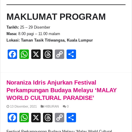
MAKLUMAT PROGRAM
Tarikh:
25 – 29 Disember
Masa:
8.00 pagi – 11.00 malam
Lokasi:
Taman Tasik Titiwangsa, Kuala Lumpur
F
W
X
T
C
S
a
h
hr
o
h
c
at
e
p
ar
e
s
a
y
e
Noraniza Idris Anjurkan Festival
b
A
d
Li
Perkampungan Budaya Melayu ‘MALAY
WORLD CULTURAL PARADISE’
o
p
s
n
13 Disember, 2021
HIBURAN
0
o
p
k
F
W
X
T
C
S
k
a
h
hr
o
h
Festival Perkampungan Budaya Melayu ‘Malay World Cultural