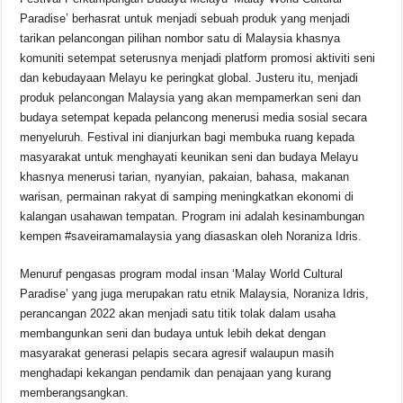
c
at
e
p
ar
Paradise’ berhasrat untuk menjadi sebuah produk yang menjadi
e
s
a
y
e
tarikan pelancongan pilihan nombor satu di Malaysia khasnya
komuniti setempat seterusnya menjadi platform promosi aktiviti seni
b
A
d
Li
dan kebudayaan Melayu ke peringkat global. Justeru itu, menjadi
o
p
s
n
produk pelancongan Malaysia yang akan mempamerkan seni dan
budaya setempat kepada pelancong menerusi media sosial secara
o
p
k
menyeluruh. Festival ini dianjurkan bagi membuka ruang kepada
k
masyarakat untuk menghayati keunikan seni dan budaya Melayu
khasnya menerusi tarian, nyanyian, pakaian, bahasa, makanan
warisan, permainan rakyat di samping meningkatkan ekonomi di
kalangan usahawan tempatan. Program ini adalah kesinambungan
kempen #saveiramamalaysia yang diasaskan oleh Noraniza Idris.
Menuruf pengasas program modal insan ‘Malay World Cultural
Paradise’ yang juga merupakan ratu etnik Malaysia, Noraniza Idris,
perancangan 2022 akan menjadi satu titik tolak dalam usaha
membangunkan seni dan budaya untuk lebih dekat dengan
masyarakat generasi pelapis secara agresif walaupun masih
menghadapi kekangan pendamik dan penajaan yang kurang
memberangsangkan.