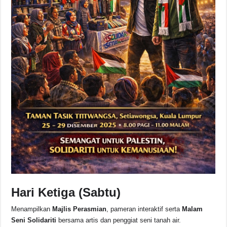
Hari Ketiga (Sabtu)
Menampilkan
Majlis Perasmian
, pameran interaktif serta
Malam
Seni Solidariti
bersama artis dan penggiat seni tanah air.