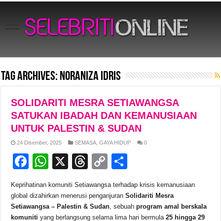
Tag Archives:
NORANIZA IDRIS
SOLIDARITI MESRA SETIAWANGSA
SATUKAN IBADAH DAN KEMANUSIAAN
UNTUK PALESTIN & SUDAN
24 Disember, 2025
SEMASA
,
GAYA HIDUP
0
F
W
X
T
C
S
a
h
hr
o
h
Keprihatinan komuniti Setiawangsa terhadap krisis kemanusiaan
c
at
e
p
ar
global dizahirkan menerusi penganjuran
Solidariti Mesra
e
s
a
y
e
Setiawangsa – Palestin & Sudan
, sebuah
program amal berskala
komuniti
yang berlangsung selama lima hari bermula
25 hingga 29