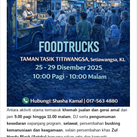
Antara aktiviti utama termasuk
khemah jualan dan gerai amal
dari
jam
9.00 pagi hingga 11.00 malam
, DJ serta
pengumuman
kesedaran
sepanjang program,
selawat
, persembahan
busking
kemanusiaan dan keagamaan
, selain persembahan khas
Zul
Handy Black (Astaka)
bersama rakan artis dan komuniti.