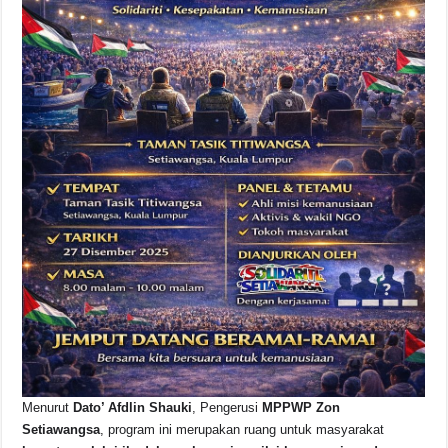
Menurut
Dato’ Afdlin Shauki
, Pengerusi
MPPWP Zon
Setiawangsa
, program ini merupakan ruang untuk masyarakat