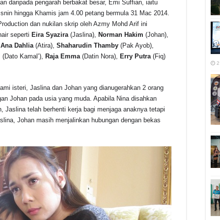
gan daripada pengarah berbakat besar, Emi Suffian, iaitu
 Isnin hingga Khamis jam 4.00 petang bermula 31 Mac 2014.
Production dan nukilan skrip oleh Azmy Mohd Arif ini
air seperti
Eira Syazira
(Jaslina),
Norman Hakim
(Johan),
Ana Dahlia
(Atira),
Shaharudin Thamby
(Pak Ayob),
l
(Dato Kamal’),
Raja Emma
(Datin Nora),
Erry Putra
(Fiq)
2
i isteri, Jaslina dan Johan yang dianugerahkan 2 orang
gan Johan pada usia yang muda. Apabila Nina disahkan
Jaslina telah berhenti kerja bagi menjaga anaknya tetapi
Jaslina, Johan masih menjalinkan hubungan dengan bekas