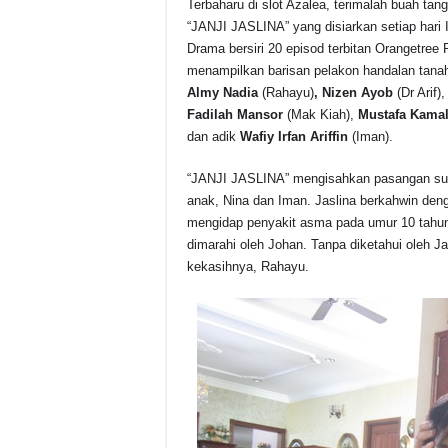
Terbaharu di slot Azalea, terimalah buah tan
“JANJI JASLINA” yang disiarkan setiap hari
Drama bersiri 20 episod terbitan Orangetree 
menampilkan barisan pelakon handalan tanah
Almy Nadia
(Rahayu)
, Nizen Ayob
(Dr Arif),
Fadilah Mansor
(Mak Kiah),
Mustafa Kama
dan adik
Wafiy Irfan Ariffin
(Iman).
“JANJI JASLINA” mengisahkan pasangan suam
anak, Nina dan Iman. Jaslina berkahwin den
mengidap penyakit asma pada umur 10 tahun, 
dimarahi oleh Johan. Tanpa diketahui oleh 
kekasihnya, Rahayu.