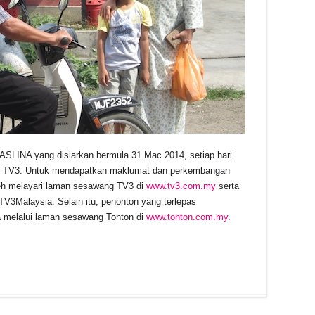
ASLINA yang disiarkan bermula 31 Mac 2014, setiap hari
 di TV3. Untuk mendapatkan maklumat dan perkembangan
oleh melayari laman sesawang TV3 di
www.tv3.com.my
serta
TV3Malaysia. Selain itu, penonton yang terlepas
 melalui laman sesawang Tonton di
www.tonton.com.my
.
r