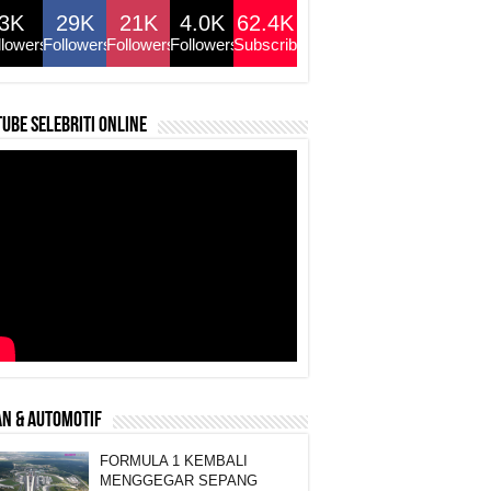
3K
29K
21K
4.0K
62.4K
llowers
Followers
Followers
Followers
Subscribers
ube selebriti online
N & AUTOMOTIF
FORMULA 1 KEMBALI
MENGGEGAR SEPANG