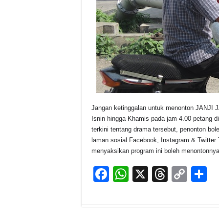
Jangan ketinggalan untuk menonton JANJI J
Isnin hingga Khamis pada jam 4.00 petang
terkini tentang drama tersebut, penonton b
laman sosial Facebook, Instagram & Twitter 
menyaksikan program ini boleh menontonnya
F
W
X
T
C
S
a
h
hr
o
h
c
at
e
p
a