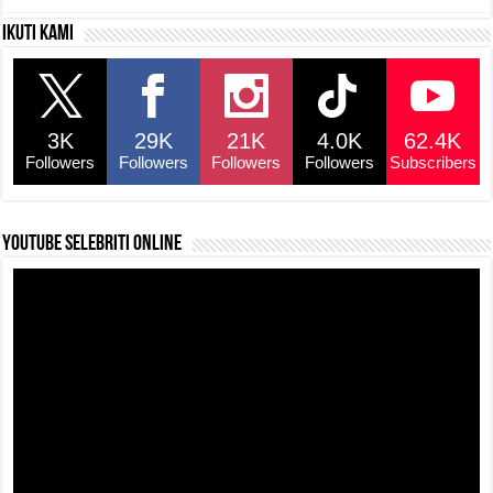
c
at
e
p
ar
Ikuti kami
e
s
a
y
e
b
A
d
Li
o
p
s
n
3K
29K
21K
4.0K
62.4K
o
p
k
Followers
Followers
Followers
Followers
Subscribers
k
YouTube selebriti online