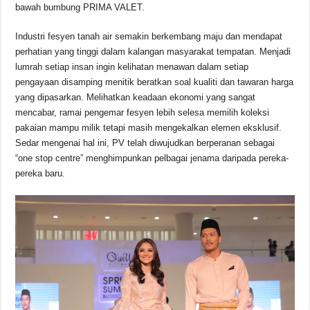
o
p
s
n
bawah bumbung PRIMA VALET.
o
p
k
Industri fesyen tanah air semakin berkembang maju dan mendapat
k
perhatian yang tinggi dalam kalangan masyarakat tempatan. Menjadi
lumrah setiap insan ingin kelihatan menawan dalam setiap
pengayaan disamping menitik beratkan soal kualiti dan tawaran harga
yang dipasarkan. Melihatkan keadaan ekonomi yang sangat
mencabar, ramai pengemar fesyen lebih selesa memilih koleksi
pakaian mampu milik tetapi masih mengekalkan elemen eksklusif.
Sedar mengenai hal ini, PV telah diwujudkan berperanan sebagai
“one stop centre” menghimpunkan pelbagai jenama daripada pereka-
pereka baru.