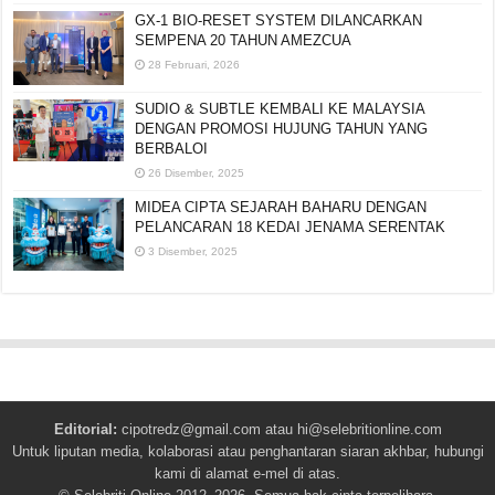
GX-1 BIO-RESET SYSTEM DILANCARKAN
SEMPENA 20 TAHUN AMEZCUA
28 Februari, 2026
SUDIO & SUBTLE KEMBALI KE MALAYSIA
DENGAN PROMOSI HUJUNG TAHUN YANG
BERBALOI
26 Disember, 2025
MIDEA CIPTA SEJARAH BAHARU DENGAN
PELANCARAN 18 KEDAI JENAMA SERENTAK
3 Disember, 2025
Editorial:
cipotredz@gmail.com
atau
hi@selebritionline.com
Untuk liputan media, kolaborasi atau penghantaran siaran akhbar, hubungi
kami di alamat e-mel di atas.