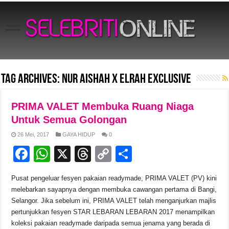
Tag Archives:
Nur Aishah X Elrah Exclusive
PRIMA VALET Membuka Ruang Niaga
Untuk Semua Golongan
26 Mei, 2017
GAYA HIDUP
0
F
W
X
T
C
S
a
h
hr
o
h
Pusat pengeluar fesyen pakaian readymade, PRIMA VALET (PV) kini
c
at
e
p
ar
melebarkan sayapnya dengan membuka cawangan pertama di Bangi,
e
s
a
y
e
Selangor. Jika sebelum ini, PRIMA VALET telah menganjurkan majlis
pertunjukkan fesyen STAR LEBARAN LEBARAN 2017 menampilkan
b
A
d
Li
koleksi pakaian readymade daripada semua jenama yang berada di