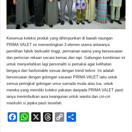
Kesemua koleksi produk yang dihimpunkan di bawah naungan
PRIMA VALET ini mementingkan 3 elemen utama antaranya
pemilihan fabrik berkualiti tinggi, permainan warna yang bersesuaian
dan perincian rekaan secara kemas dan rapi. Gabungan kombinasi ini
untuk menyerlahkan lagi personaliti si pemakai agar kelihatan
bergaya dan fashionable sesuai dengan trend terkini. Ini adalah
bersesuaian dengan golongan sasaran PRIMA VALET iaitu untuk
semua peringkat golongan umur samada muda atau tua, untuk
mereka yang memiliki koleksi pakaian daripada PRIMA VALET pasti
ianya menimbulkan aura keangunan untuk wanita dan ciri-ciri
maskulin si jejaka pasti teserlah.
F
W
X
T
C
S
a
h
hr
o
h