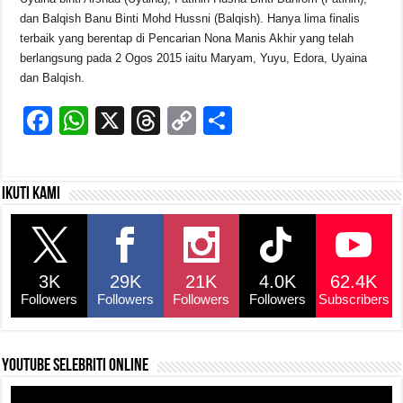
dan Balqish Banu Binti Mohd Hussni (Balqish). Hanya lima finalis
terbaik yang berentap di Pencarian Nona Manis Akhir yang telah
berlangsung pada 2 Ogos 2015 iaitu Maryam, Yuyu, Edora, Uyaina
dan Balqish.
F
W
X
T
C
S
a
h
hr
o
h
c
at
e
p
ar
Ikuti kami
e
s
a
y
e
b
A
d
Li
o
p
s
n
3K
29K
21K
4.0K
62.4K
o
p
k
Followers
Followers
Followers
Followers
Subscribers
k
YouTube selebriti online