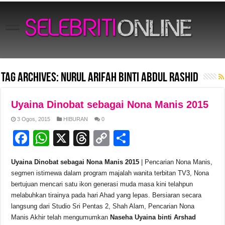
Tag Archives:
Nurul Arifah Binti Abdul Rashid
Uyaina Dinobat sebagai Nona Manis 2015
3 Ogos, 2015
HIBURAN
0
F
W
X
T
C
S
a
h
hr
o
h
Uyaina Dinobat sebagai Nona Manis 2015
| Pencarian Nona Manis,
c
at
e
p
ar
segmen istimewa dalam program majalah wanita terbitan TV3, Nona
e
s
a
y
e
bertujuan mencari satu ikon generasi muda masa kini telahpun
melabuhkan tirainya pada hari Ahad yang lepas. Bersiaran secara
b
A
d
Li
langsung dari Studio Sri Pentas 2, Shah Alam, Pencarian Nona
o
p
s
n
Manis Akhir telah mengumumkan
Naseha Uyaina binti Arshad