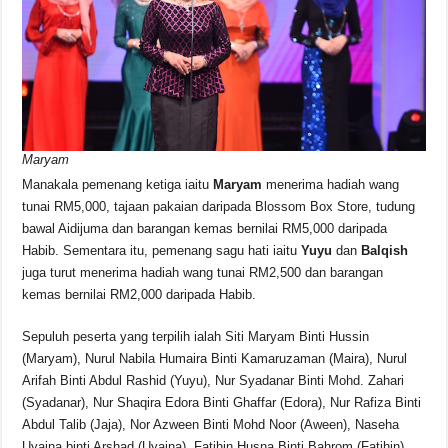
Maryam
Manakala pemenang ketiga iaitu
Maryam
menerima hadiah wang
tunai RM5,000, tajaan pakaian daripada Blossom Box Store, tudung
bawal Aidijuma dan barangan kemas bernilai RM5,000 daripada
Habib. Sementara itu, pemenang sagu hati iaitu
Yuyu
dan
Balqish
juga turut menerima hadiah wang tunai RM2,500 dan barangan
kemas bernilai RM2,000 daripada Habib.
Sepuluh peserta yang terpilih ialah Siti Maryam Binti Hussin
(Maryam), Nurul Nabila Humaira Binti Kamaruzaman (Maira), Nurul
Arifah Binti Abdul Rashid (Yuyu), Nur Syadanar Binti Mohd. Zahari
(Syadanar), Nur Shaqira Edora Binti Ghaffar (Edora), Nur Rafiza Binti
Abdul Talib (Jaja), Nor Azween Binti Mohd Noor (Aween), Naseha
Uyaina binti Arshad (Uyaina), Fatihin Husna Binti Bahrom (Fatihin),