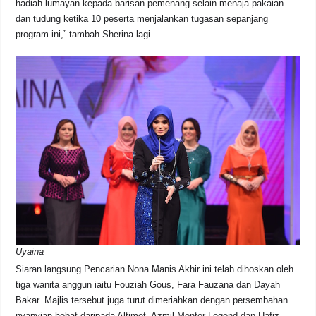
hadiah lumayan kepada barisan pemenang selain menaja pakaian
dan tudung ketika 10 peserta menjalankan tugasan sepanjang
program ini,” tambah Sherina lagi.
Uyaina
Siaran langsung Pencarian Nona Manis Akhir ini telah dihoskan oleh
tiga wanita anggun iaitu Fouziah Gous, Fara Fauzana dan Dayah
Bakar. Majlis tersebut juga turut dimeriahkan dengan persembahan
nyanyian hebat daripada Altimet, Azmil Mentor Legend dan Hafiz