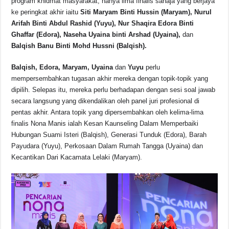
program khidmat masyarakat, hanya lima finalis sahaja yang berjaya
ke peringkat akhir iaitu
Siti Maryam Binti Hussin (Maryam), Nurul
Arifah Binti Abdul Rashid (Yuyu), Nur Shaqira Edora Binti
Ghaffar (Edora), Naseha Uyaina binti Arshad (Uyaina),
dan
Balqish Banu Binti Mohd Hussni (Balqish).
Balqish, Edora, Maryam, Uyaina
dan
Yuyu
perlu
mempersembahkan tugasan akhir mereka dengan topik-topik yang
dipilih. Selepas itu, mereka perlu berhadapan dengan sesi soal jawab
secara langsung yang dikendalikan oleh panel juri profesional di
pentas akhir. Antara topik yang dipersembahkan oleh kelima-lima
finalis Nona Manis ialah Kesan Kaunseling Dalam Memperbaiki
Hubungan Suami Isteri (Balqish), Generasi Tunduk (Edora), Barah
Payudara (Yuyu), Perkosaan Dalam Rumah Tangga (Uyaina) dan
Kecantikan Dari Kacamata Lelaki (Maryam).