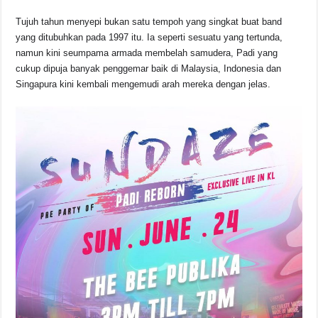
o
p
s
n
Tujuh tahun menyepi bukan satu tempoh yang singkat buat band
o
p
k
yang ditubuhkan pada 1997 itu. Ia seperti sesuatu yang tertunda,
k
namun kini seumpama armada membelah samudera, Padi yang
cukup dipuja banyak penggemar baik di Malaysia, Indonesia dan
Singapura kini kembali mengemudi arah mereka dengan jelas.