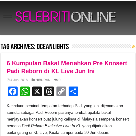
Tag Archives:
Oceanlights
6 Kumpulan Bakal Meriahkan Pre Konsert
Padi Reborn di KL Live Jun Ini
4 Jun, 2018
HIBURAN
0
F
W
X
T
C
S
a
h
hr
o
h
Kerinduan peminat tempatan terhadap Padi yang kini dijenamakan
c
at
e
p
ar
semula sebagai Padi Reborn pastinya terubat apabila bakal
e
s
a
y
e
menjayakan konsert buat julung kalinya di Malaysia sempena konsert
perdana
Padi Reborn Exclusive Live In KL
yang dijadualkan
b
A
d
Li
berlangsung di KL Live, Kuala Lumpur pada 30 Jun depan.