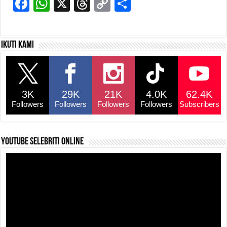
F
W
X
T
C
S
a
h
hr
o
h
c
at
e
p
ar
Ikuti kami
e
s
a
y
e
b
A
d
Li
o
p
s
n
3K
29K
21K
4.0K
62.4K
o
p
k
Followers
Followers
Followers
Followers
Subscribers
k
YouTube selebriti online