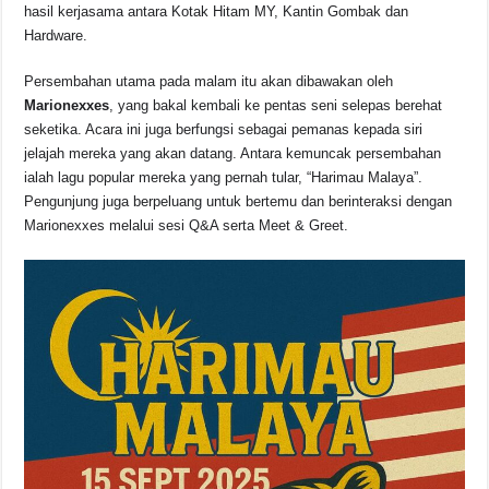
o
p
s
n
hasil kerjasama antara Kotak Hitam MY, Kantin Gombak dan
Hardware.
o
p
k
k
Persembahan utama pada malam itu akan dibawakan oleh
Marionexxes
, yang bakal kembali ke pentas seni selepas berehat
seketika. Acara ini juga berfungsi sebagai pemanas kepada siri
jelajah mereka yang akan datang. Antara kemuncak persembahan
ialah lagu popular mereka yang pernah tular, “Harimau Malaya”.
Pengunjung juga berpeluang untuk bertemu dan berinteraksi dengan
Marionexxes melalui sesi Q&A serta Meet & Greet.