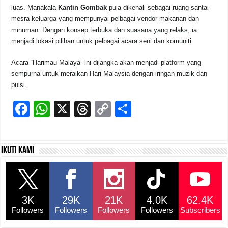
luas. Manakala
Kantin Gombak
pula dikenali sebagai ruang santai
mesra keluarga yang mempunyai pelbagai vendor makanan dan
minuman. Dengan konsep terbuka dan suasana yang relaks, ia
menjadi lokasi pilihan untuk pelbagai acara seni dan komuniti.
Acara “Harimau Malaya” ini dijangka akan menjadi platform yang
sempurna untuk meraikan Hari Malaysia dengan iringan muzik dan
puisi.
F
W
X
T
C
S
a
h
hr
o
h
c
at
e
p
ar
Ikuti kami
e
s
a
y
e
b
A
d
Li
o
p
s
n
3K
29K
21K
4.0K
62.4K
o
p
k
Followers
Followers
Followers
Followers
Subscribers
k