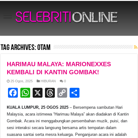
Tag Archives:
Otam
HARIMAU MALAYA: MARIONEXXES
KEMBALI DI KANTIN GOMBAK!
25 Ogos, 2025
HIBURAN
0
F
W
X
T
C
S
a
h
hr
o
h
KUALA LUMPUR, 25 OGOS 2025
– Bersempena sambutan Hari
c
at
e
p
ar
Malaysia, acara istimewa “Harimau Malaya” akan diadakan di Kantin
e
s
a
y
e
Gombak. Acara ini menggabungkan persembahan muzik, puisi, dan
sesi interaksi secara langsung bersama artis tempatan dalam
b
A
d
Li
suasana santai serta mesra keluarga. Penganjuran acara ini adalah