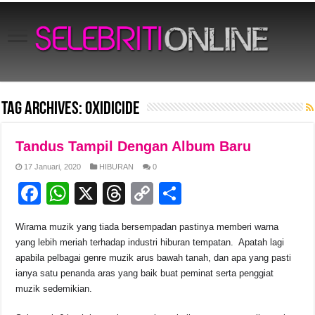
Tag Archives:
Oxidicide
Tandus Tampil Dengan Album Baru
17 Januari, 2020
HIBURAN
0
F
W
X
T
C
S
a
h
hr
o
h
Wirama muzik yang tiada bersempadan pastinya memberi warna
c
at
e
p
ar
yang lebih meriah terhadap industri hiburan tempatan. Apatah lagi
e
s
a
y
e
apabila pelbagai genre muzik arus bawah tanah, dan apa yang pasti
ianya satu penanda aras yang baik buat peminat serta penggiat
b
A
d
Li
muzik sedemikian.
o
p
s
n