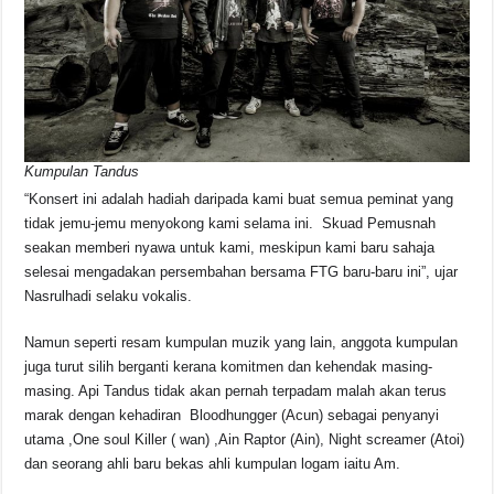
Kumpulan Tandus
“Konsert ini adalah hadiah daripada kami buat semua peminat yang
tidak jemu-jemu menyokong kami selama ini. Skuad Pemusnah
seakan memberi nyawa untuk kami, meskipun kami baru sahaja
selesai mengadakan persembahan bersama FTG baru-baru ini”, ujar
Nasrulhadi selaku vokalis.
Namun seperti resam kumpulan muzik yang lain, anggota kumpulan
juga turut silih berganti kerana komitmen dan kehendak masing-
masing. Api Tandus tidak akan pernah terpadam malah akan terus
marak dengan kehadiran Bloodhungger (Acun) sebagai penyanyi
utama ,One soul Killer ( wan) ,Ain Raptor (Ain), Night screamer (Atoi)
dan seorang ahli baru bekas ahli kumpulan logam iaitu Am.