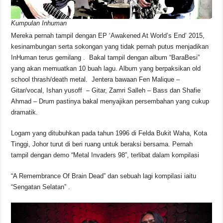
Kumpulan Inhuman
Mereka pernah tampil dengan EP ‘Awakened At World’s End’ 2015,
kesinambungan serta sokongan yang tidak pernah putus menjadikan
InHuman terus gemilang . Bakal tampil dengan album “BaraBesi”
yang akan memuatkan 10 buah lagu. Album yang berpaksikan old
school thrash/death metal. Jentera bawaan Fen Malique –
Gitar/vocal, Ishan yusoff – Gitar, Zamri Salleh – Bass dan Shafie
Ahmad – Drum pastinya bakal menyajikan persembahan yang cukup
dramatik.
Logam yang ditubuhkan pada tahun 1996 di Felda Bukit Waha, Kota
Tinggi, Johor turut di beri ruang untuk beraksi bersama. Pernah
tampil dengan demo “Metal Invaders 98”, terlibat dalam kompilasi
“A Remembrance Of Brain Dead” dan sebuah lagi kompilasi iaitu
“Sengatan Selatan” .