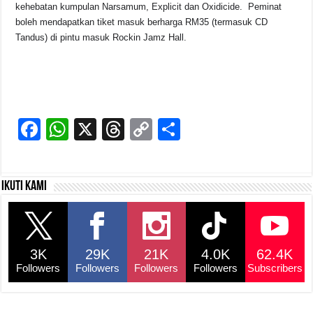
kehebatan kumpulan Narsamum, Explicit dan Oxidicide. Peminat
boleh mendapatkan tiket masuk berharga RM35 (termasuk CD
Tandus) di pintu masuk Rockin Jamz Hall.
F
W
X
T
C
S
a
h
hr
o
h
c
at
e
p
ar
Ikuti kami
e
s
a
y
e
b
A
d
Li
o
p
s
n
3K
29K
21K
4.0K
62.4K
o
p
k
Followers
Followers
Followers
Followers
Subscribers
k