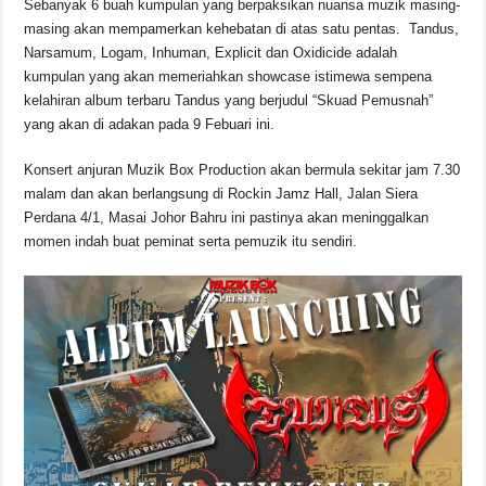
Sebanyak 6 buah kumpulan yang berpaksikan nuansa muzik masing-
o
p
k
masing akan mempamerkan kehebatan di atas satu pentas. Tandus,
k
Narsamum, Logam, Inhuman, Explicit dan Oxidicide adalah
kumpulan yang akan memeriahkan showcase istimewa sempena
kelahiran album terbaru Tandus yang berjudul “Skuad Pemusnah”
yang akan di adakan pada 9 Febuari ini.
Konsert anjuran Muzik Box Production akan bermula sekitar jam 7.30
malam dan akan berlangsung di Rockin Jamz Hall, Jalan Siera
Perdana 4/1, Masai Johor Bahru ini pastinya akan meninggalkan
momen indah buat peminat serta pemuzik itu sendiri.