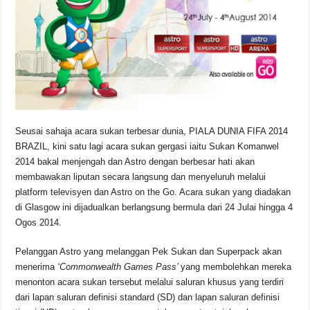
o
p
s
n
o
p
k
k
Seusai sahaja acara sukan terbesar dunia, PIALA DUNIA FIFA 2014
BRAZIL, kini satu lagi acara sukan gergasi iaitu Sukan Komanwel
2014 bakal menjengah dan Astro dengan berbesar hati akan
membawakan liputan secara langsung dan menyeluruh melalui
platform televisyen dan Astro on the Go. Acara sukan yang diadakan
di Glasgow ini dijadualkan berlangsung bermula dari 24 Julai hingga 4
Ogos 2014.
Pelanggan Astro yang melanggan Pek Sukan dan Superpack akan
menerima
‘Commonwealth Games Pass’
yang membolehkan mereka
menonton acara sukan tersebut melalui saluran khusus yang terdiri
dari lapan saluran definisi standard (SD) dan lapan saluran definisi