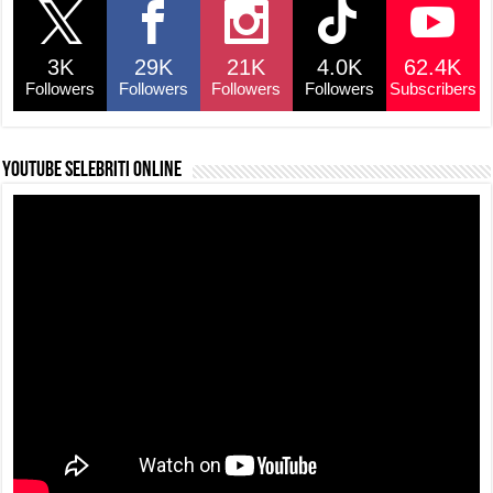
b
A
d
Li
o
p
s
n
3K
29K
21K
4.0K
62.4K
o
p
k
Followers
Followers
Followers
Followers
Subscribers
k
YouTube selebriti online