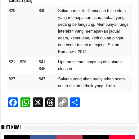
saluran (SD)
820
840
Saluran mozek. Gabungan tujuh skrin
yang memaparkan acara sukan yang
sedang berlangsung. Mempunyai fungsi
interaktif yang memaparkan jadual
acara, keputusan, kedudukan pingat
dan berita terkini mengenai Sukan
Komanwel 2014
821 – 826
841 –
Liputan secara langsung dan siaran
846
ulangan
827
847
Saluran yang akan menyiarkan acara-
acara sukan terbaik yang dipilih
F
W
X
T
C
S
a
h
hr
o
h
c
at
e
p
ar
Ikuti kami
e
s
a
y
e