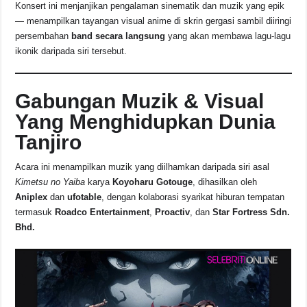
o
p
s
n
Konsert ini menjanjikan pengalaman sinematik dan muzik yang epik
— menampilkan tayangan visual anime di skrin gergasi sambil diiringi
o
p
k
persembahan
band secara langsung
yang akan membawa lagu-lagu
k
ikonik daripada siri tersebut.
Gabungan Muzik & Visual
Yang Menghidupkan Dunia
Tanjiro
Acara ini menampilkan muzik yang diilhamkan daripada siri asal
Kimetsu no Yaiba
karya
Koyoharu Gotouge
, dihasilkan oleh
Aniplex
dan
ufotable
, dengan kolaborasi syarikat hiburan tempatan
termasuk
Roadco Entertainment
,
Proactiv
, dan
Star Fortress Sdn.
Bhd.