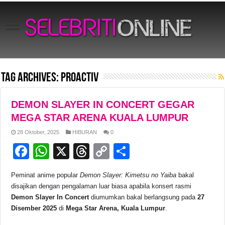
Tag Archives:
Proactiv
DEMON SLAYER IN CONCERT GEGAR
MEGA STAR ARENA KUALA LUMPUR
28 Oktober, 2025
HIBURAN
0
F
W
X
T
C
S
a
h
hr
o
h
Peminat anime popular
Demon Slayer: Kimetsu no Yaiba
bakal
c
at
e
p
ar
disajikan dengan pengalaman luar biasa apabila konsert rasmi
e
s
a
y
e
Demon Slayer In Concert
diumumkan bakal berlangsung pada
27
Disember 2025
di
Mega Star Arena, Kuala Lumpur
.
b
A
d
Li