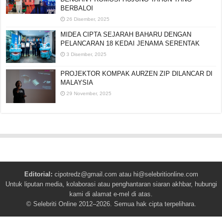
BERBALOI
26 Disember, 2025
MIDEA CIPTA SEJARAH BAHARU DENGAN
PELANCARAN 18 KEDAI JENAMA SERENTAK
3 Disember, 2025
PROJEKTOR KOMPAK AURZEN ZIP DILANCAR DI
MALAYSIA
29 November, 2025
Editorial:
cipotredz@gmail.com
atau
hi@selebritionline.com
Untuk liputan media, kolaborasi atau penghantaran siaran akhbar, hubungi
kami di alamat e-mel di atas.
© Selebriti Online 2012–2026. Semua hak cipta terpelihara.