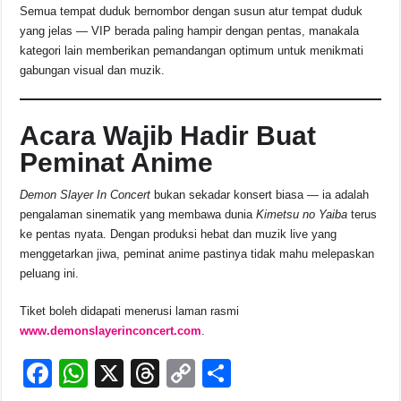
Semua tempat duduk bernombor dengan susun atur tempat duduk
yang jelas — VIP berada paling hampir dengan pentas, manakala
kategori lain memberikan pemandangan optimum untuk menikmati
gabungan visual dan muzik.
Acara Wajib Hadir Buat
Peminat Anime
Demon Slayer In Concert
bukan sekadar konsert biasa — ia adalah
pengalaman sinematik yang membawa dunia
Kimetsu no Yaiba
terus
ke pentas nyata. Dengan produksi hebat dan muzik live yang
menggetarkan jiwa, peminat anime pastinya tidak mahu melepaskan
peluang ini.
Tiket boleh didapati menerusi laman rasmi
www.demonslayerinconcert.com
.
F
W
X
T
C
S