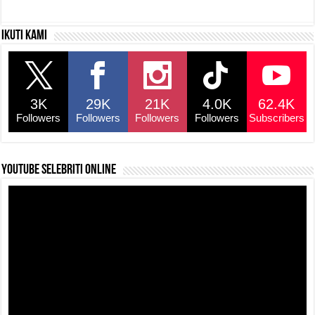
a
h
hr
o
h
c
at
e
p
ar
Ikuti kami
e
s
a
y
e
b
A
d
Li
o
p
s
n
3K
29K
21K
4.0K
62.4K
o
p
k
Followers
Followers
Followers
Followers
Subscribers
k
YouTube selebriti online