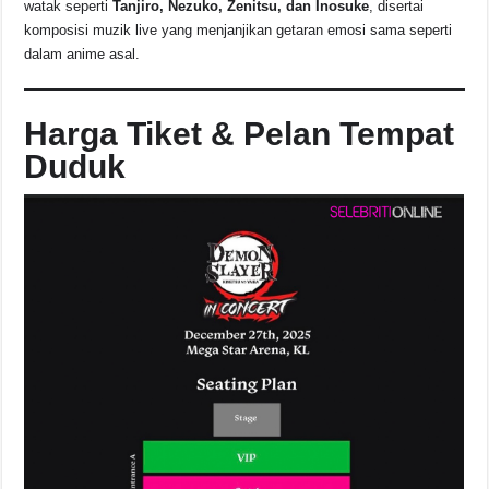
watak seperti
Tanjiro, Nezuko, Zenitsu, dan Inosuke
, disertai
komposisi muzik live yang menjanjikan getaran emosi sama seperti
dalam anime asal.
Harga Tiket & Pelan Tempat
Duduk