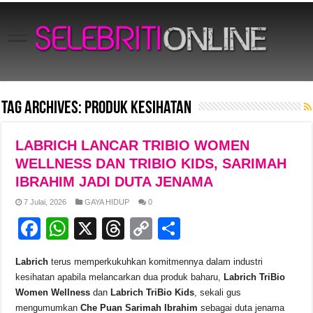
Tag Archives:
produk kesihatan
LABRICH LANCAR TRIBIO WOMEN
WELLNESS DAN TRIBIO KIDS, SARIMAH
IBRAHIM JADI DUTA JENAMA
7 Julai, 2026
GAYA HIDUP
0
F
W
X
T
C
S
a
h
hr
o
h
Labrich
terus memperkukuhkan komitmennya dalam industri
c
at
e
p
ar
kesihatan apabila melancarkan dua produk baharu,
Labrich TriBio
e
s
a
y
e
Women Wellness
dan
Labrich TriBio Kids
, sekali gus
mengumumkan
Che Puan Sarimah Ibrahim
sebagai duta jenama