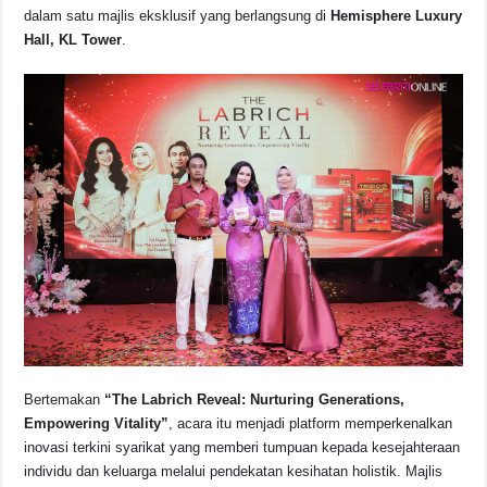
b
A
d
Li
dalam satu majlis eksklusif yang berlangsung di
Hemisphere Luxury
o
p
s
n
Hall, KL Tower
.
o
p
k
k
Bertemakan
“The Labrich Reveal: Nurturing Generations,
Empowering Vitality”
, acara itu menjadi platform memperkenalkan
inovasi terkini syarikat yang memberi tumpuan kepada kesejahteraan
individu dan keluarga melalui pendekatan kesihatan holistik. Majlis