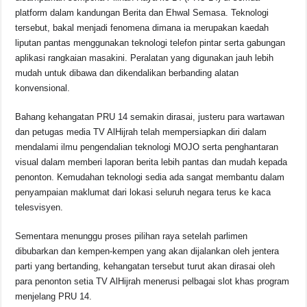
e
s
a
y
e
platform dalam kandungan Berita dan Ehwal Semasa. Teknologi
b
A
d
Li
tersebut, bakal menjadi fenomena dimana ia merupakan kaedah
o
p
s
n
liputan pantas menggunakan teknologi telefon pintar serta gabungan
aplikasi rangkaian masakini. Peralatan yang digunakan jauh lebih
o
p
k
mudah untuk dibawa dan dikendalikan berbanding alatan
k
konvensional.
Bahang kehangatan PRU 14 semakin dirasai, justeru para wartawan
dan petugas media TV AlHijrah telah mempersiapkan diri dalam
mendalami ilmu pengendalian teknologi MOJO serta penghantaran
visual dalam memberi laporan berita lebih pantas dan mudah kepada
penonton. Kemudahan teknologi sedia ada sangat membantu dalam
penyampaian maklumat dari lokasi seluruh negara terus ke kaca
telesvisyen.
Sementara menunggu proses pilihan raya setelah parlimen
dibubarkan dan kempen-kempen yang akan dijalankan oleh jentera
parti yang bertanding, kehangatan tersebut turut akan dirasai oleh
para penonton setia TV AlHijrah menerusi pelbagai slot khas program
menjelang PRU 14.