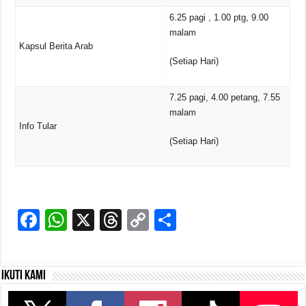
6.25 pagi , 1.00 ptg, 9.00
malam
Kapsul Berita Arab
(Setiap Hari)
7.25 pagi, 4.00 petang, 7.55
malam
Info Tular
(Setiap Hari)
F
W
X
T
C
S
a
h
hr
o
h
c
at
e
p
ar
Ikuti kami
e
s
a
y
e