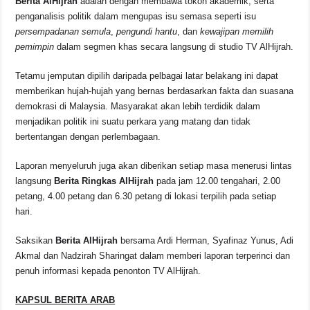
Berita AlHijrah
adalah dengan membawa tokoh akademik, serta
penganalisis politik dalam mengupas isu semasa seperti isu
persempadanan semula
,
pengundi hantu
, dan
kewajipan memilih
pemimpin
dalam segmen khas secara langsung di studio TV AlHijrah.
Tetamu jemputan dipilih daripada pelbagai latar belakang ini dapat
memberikan hujah-hujah yang bernas berdasarkan fakta dan suasana
demokrasi di Malaysia. Masyarakat akan lebih terdidik dalam
menjadikan politik ini suatu perkara yang matang dan tidak
bertentangan dengan perlembagaan.
Laporan menyeluruh juga akan diberikan setiap masa menerusi lintas
langsung
Berita Ringkas AlHijrah
pada jam 12.00 tengahari, 2.00
petang, 4.00 petang dan 6.30 petang di lokasi terpilih pada setiap
hari.
Saksikan
Berita AlHijrah
bersama Ardi Herman, Syafinaz Yunus, Adi
Akmal dan Nadzirah Sharingat dalam memberi laporan terperinci dan
penuh informasi kepada penonton TV AlHijrah.
KAPSUL BERITA ARAB