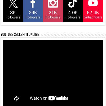
b
A
d
Li
o
p
s
n
3K
29K
21K
4.0K
62.4K
o
p
k
Followers
Followers
Followers
Followers
Subscribers
k
YouTube selebriti online