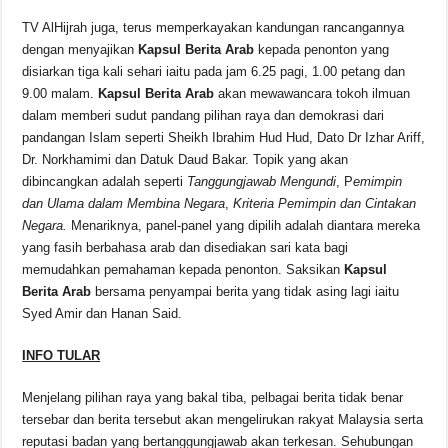
TV AlHijrah juga, terus memperkayakan kandungan rancangannya
dengan menyajikan
Kapsul Berita Arab
kepada penonton yang
disiarkan tiga kali sehari iaitu pada jam 6.25 pagi, 1.00 petang dan
9.00 malam.
Kapsul Berita Arab
akan mewawancara tokoh ilmuan
dalam memberi sudut pandang pilihan raya dan demokrasi dari
pandangan Islam seperti Sheikh Ibrahim Hud Hud, Dato Dr Izhar Ariff,
Dr. Norkhamimi dan Datuk Daud Bakar. Topik yang akan
dibincangkan adalah seperti
Tanggungjawab Mengundi
, P
emimpin
dan Ulama dalam Membina Negara
,
Kriteria Pemimpin dan Cintakan
Negara.
Menariknya, panel-panel yang dipilih adalah diantara mereka
yang fasih berbahasa arab dan disediakan sari kata bagi
memudahkan pemahaman kepada penonton. Saksikan
Kapsul
Berita Arab
bersama penyampai berita yang tidak asing lagi iaitu
Syed Amir dan Hanan Said.
INFO TULAR
Menjelang pilihan raya yang bakal tiba, pelbagai berita tidak benar
tersebar dan berita tersebut akan mengelirukan rakyat Malaysia serta
reputasi badan yang bertanggungjawab akan terkesan. Sehubungan