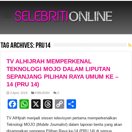
Tag Archives:
PRU14
TV ALHIJRAH MEMPERKENAL
TEKNOLOGI MOJO DALAM LIPUTAN
SEPANJANG PILIHAN RAYA UMUM KE –
14 (PRU 14)
3 April, 2018
HIBURAN
0
F
W
X
T
C
S
a
h
hr
o
h
TV AlHijrah menjadi stesen televisyen pertama memperkenalkan
c
at
e
p
ar
Teknologi MOJO (
Mobile Journalist
) dalam laporan berita yang akan
disampaikan sempena Pilihan Raya ke-14 (PRU 14) di semua