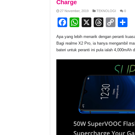
Charge
27 November, 2019
TEKNOLOGI
0
F
W
X
T
C
S
a
h
hr
o
h
Apa yang lebih menarik dengan peranti kua
c
at
e
p
a
Bagi realme X2 Pro, ia hanya mengambil ma
e
s
a
y
e
bateri untuk peranti ini pula ialah 4,000m
b
A
d
Li
o
p
s
n
o
p
k
k