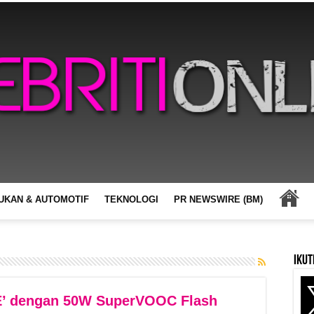
UKAN & AUTOMOTIF
TEKNOLOGI
PR NEWSWIRE (BM)
Ikut
PE’ dengan 50W SuperVOOC Flash