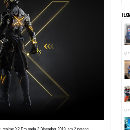
TEK
2
2
 realme X2 Pro pada 2 Disember 2019 jam 2 petang.