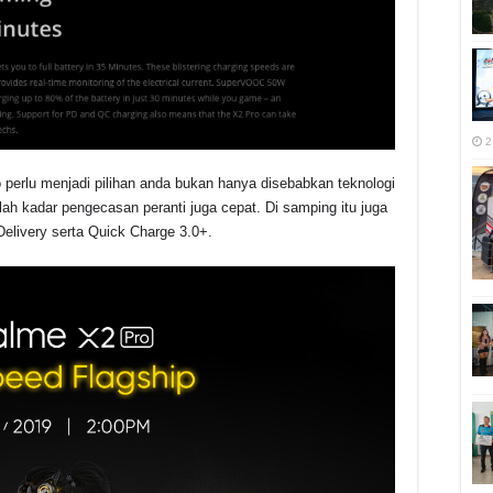
2
o perlu menjadi pilihan anda bukan hanya disebabkan teknologi
ah kadar pengecasan peranti juga cepat. Di samping itu juga
livery serta Quick Charge 3.0+.