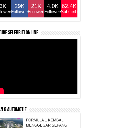
3K
29K
21K
4.0K
62.4K
llowers
Followers
Followers
Followers
Subscribers
ube selebriti online
N & AUTOMOTIF
FORMULA 1 KEMBALI
MENGGEGAR SEPANG