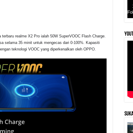
Fo
YouT
sa terbaru realme X2 Pro ialah 50W SuperVOOC Flash Charge.
r
sa selama 35 minit untuk mengecas dari 0-100%. Kapasiti
Ah dengan teknologi VOOC yang diperkenalkan oleh OPPO.
SUKA