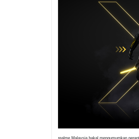
realme Malaysia bakal mengumumkan peranti