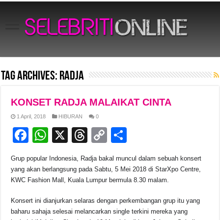
Tag Archives:
RADJA
KONSET RADJA MALAIKAT CINTA
1 April, 2018
HIBURAN
0
F
W
X
T
C
S
a
h
hr
o
h
Grup popular Indonesia, Radja bakal muncul dalam sebuah konsert
c
at
e
p
ar
yang akan berlangsung pada Sabtu, 5 Mei 2018 di StarXpo Centre,
e
s
a
y
e
KWC Fashion Mall, Kuala Lumpur bermula 8.30 malam.
b
A
d
Li
Konsert ini dianjurkan selaras dengan perkembangan grup itu yang
o
p
s
n
baharu sahaja selesai melancarkan single terkini mereka yang