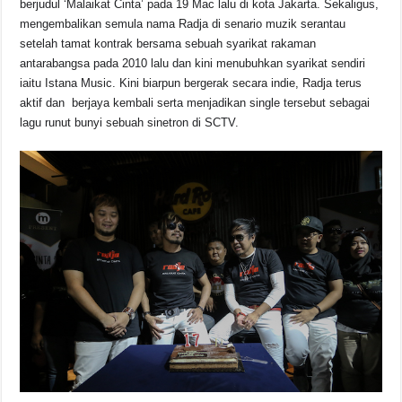
berjudul ‘Malaikat Cinta’ pada 19 Mac lalu di kota Jakarta. Sekaligus,
o
p
k
mengembalikan semula nama Radja di senario muzik serantau
k
setelah tamat kontrak bersama sebuah syarikat rakaman
antarabangsa pada 2010 lalu dan kini menubuhkan syarikat sendiri
iaitu Istana Music. Kini biarpun bergerak secara indie, Radja terus
aktif dan berjaya kembali serta menjadikan single tersebut sebagai
lagu runut bunyi sebuah sinetron di SCTV.