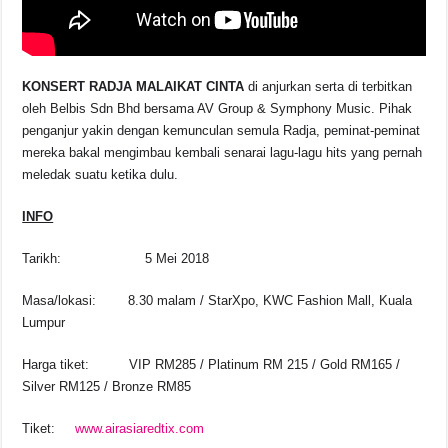
KONSERT RADJA MALAIKAT CINTA
di anjurkan serta di terbitkan
oleh Belbis Sdn Bhd bersama AV Group & Symphony Music. Pihak
penganjur yakin dengan kemunculan semula Radja, peminat-peminat
mereka bakal mengimbau kembali senarai lagu-lagu hits yang pernah
meledak suatu ketika dulu.
INFO
Tarikh: 5 Mei 2018
Masa/lokasi: 8.30 malam / StarXpo, KWC Fashion Mall, Kuala
Lumpur
Harga tiket: VIP RM285 / Platinum RM 215 / Gold RM165 /
Silver RM125 / Bronze RM85
Tiket:
www.airasiaredtix.com