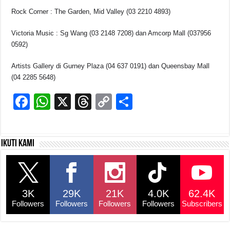
Rock Corner : The Garden, Mid Valley (03 2210 4893)
Victoria Music : Sg Wang (03 2148 7208) dan Amcorp Mall (037956
0592)
Artists Gallery di Gurney Plaza (04 637 0191) dan Queensbay Mall
(04 2285 5648)
F
W
X
T
C
S
a
h
hr
o
h
c
at
e
p
ar
Ikuti kami
e
s
a
y
e
b
A
d
Li
o
p
s
n
3K
29K
21K
4.0K
62.4K
o
p
k
Followers
Followers
Followers
Followers
Subscribers
k