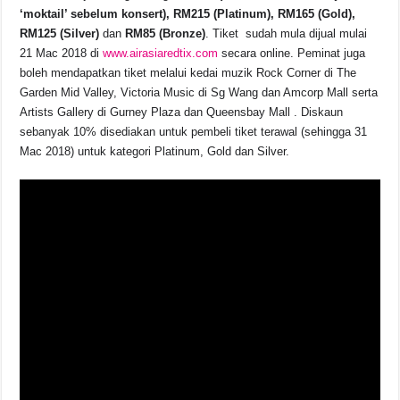
‘moktail’ sebelum konsert), RM215 (Platinum), RM165 (Gold),
RM125 (Silver)
dan
RM85 (Bronze)
. Tiket sudah mula dijual mulai
21 Mac 2018 di
www.airasiaredtix.com
secara online. Peminat juga
boleh mendapatkan tiket melalui kedai muzik Rock Corner di The
Garden Mid Valley, Victoria Music di Sg Wang dan Amcorp Mall serta
Artists Gallery di Gurney Plaza dan Queensbay Mall . Diskaun
sebanyak 10% disediakan untuk pembeli tiket terawal (sehingga 31
Mac 2018) untuk kategori Platinum, Gold dan Silver.