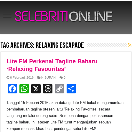
Tag Archives:
Relaxing Escapade
Lite FM Perkenal Tagline Baharu
‘Relaxing Favourites’
6 Februari, 2016
HIBURAN
0
F
W
X
T
C
S
a
h
hr
o
h
Tanggal 15 Febuari 2016 akan datang, Lite FM bakal mengumumkan
c
at
e
p
ar
pembaharuan tagline stesen iaitu ‘Relaxing Favorites’ secara
e
s
a
y
e
langsung melalui corong radio. Sempena dengan perlaksanaan
tagline baharu ini, stesen Lite FM turut menganjurkan sebuah
b
A
d
Li
kempen menarik khas buat pendengar setia Lite FM!