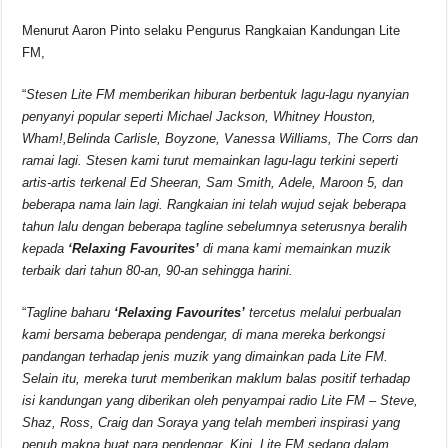
o
p
s
n
Menurut Aaron Pinto selaku Pengurus Rangkaian Kandungan Lite
o
p
k
FM,
k
“
Stesen Lite FM memberikan hiburan berbentuk lagu-lagu nyanyian
penyanyi popular seperti Michael Jackson, Whitney Houston,
Wham!,Belinda Carlisle, Boyzone, Vanessa Williams, The Corrs dan
ramai lagi. Stesen kami turut memainkan lagu-lagu terkini seperti
artis-artis terkenal Ed Sheeran, Sam Smith, Adele, Maroon 5, dan
beberapa nama lain lagi. Rangkaian ini telah wujud sejak beberapa
tahun lalu dengan beberapa tagline sebelumnya seterusnya beralih
kepada
‘Relaxing Favourites’
di mana kami memainkan muzik
terbaik dari tahun 80-an, 90-an sehingga harini.
“
Tagline baharu
‘Relaxing Favourites’
tercetus melalui perbualan
kami bersama beberapa pendengar, di mana mereka berkongsi
pandangan terhadap jenis muzik yang dimainkan pada Lite FM.
Selain itu, mereka turut memberikan maklum balas positif terhadap
isi kandungan yang diberikan oleh penyampai radio Lite FM – Steve,
Shaz, Ross, Craig dan Soraya yang telah memberi inspirasi yang
penuh makna buat para pendengar. Kini, Lite FM sedang dalam