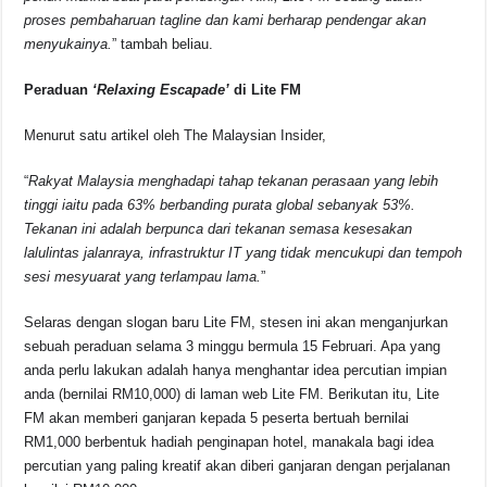
proses pembaharuan tagline dan kami berharap pendengar akan
menyukainya.
” tambah beliau.
Peraduan
‘Relaxing Escapade’
di Lite FM
Menurut satu artikel oleh The Malaysian Insider,
“
Rakyat Malaysia menghadapi tahap tekanan perasaan yang lebih
tinggi iaitu pada 63% berbanding purata global sebanyak 53%.
Tekanan ini adalah berpunca dari tekanan semasa kesesakan
lalulintas jalanraya, infrastruktur IT yang tidak mencukupi dan tempoh
sesi mesyuarat yang terlampau lama.
”
Selaras dengan slogan baru Lite FM, stesen ini akan menganjurkan
sebuah peraduan selama 3 minggu bermula 15 Februari. Apa yang
anda perlu lakukan adalah hanya menghantar idea percutian impian
anda (bernilai RM10,000) di laman web Lite FM. Berikutan itu, Lite
FM akan memberi ganjaran kepada 5 peserta bertuah bernilai
RM1,000 berbentuk hadiah penginapan hotel, manakala bagi idea
percutian yang paling kreatif akan diberi ganjaran dengan perjalanan