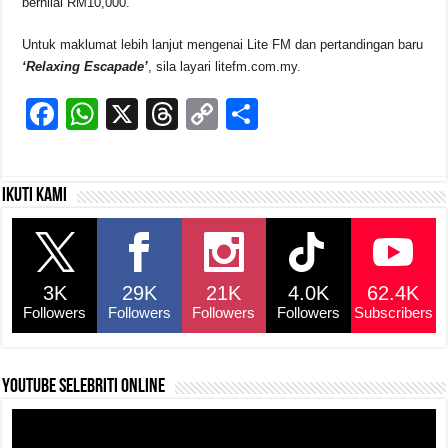
bernilai RM10,000.
Untuk maklumat lebih lanjut mengenai Lite FM dan pertandingan baru
‘Relaxing Escapade’
, sila layari litefm.com.my.
F
W
X
T
C
S
a
h
hr
o
h
c
at
e
p
ar
Ikuti kami
e
s
a
y
e
b
A
d
Li
o
p
s
n
3K
29K
21K
4.0K
62.4K
o
p
k
Followers
Followers
Followers
Followers
Subscribers
k
YouTube selebriti online