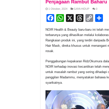
Penjagaan Rambut Baharu
1 Oktober, 2024
GAYA HIDUP
0
F
W
X
T
C
S
a
h
hr
o
h
NOIR Health & Beauty baru-baru ini telah 
c
at
e
p
a
terbarunya yang dihasilkan melalui kolabora
e
s
a
y
e
Rangkaian produk ini, yang terdiri daripada B
Hair Mask, direka khusus untuk menangani
b
A
d
Li
rosak.
o
p
s
n
Penggabungan kepakaran RidzOkumura dalam
o
p
k
NOIR terhadap inovasi kecantikan telah meng
k
untuk masalah rambut yang sering dihadapi 
panggilan Madammu, menyatakan bahawa ker
syarikatnya.