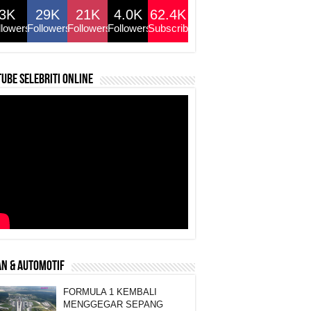
3K
29K
21K
4.0K
62.4K
llowers
Followers
Followers
Followers
Subscribers
ube selebriti online
N & AUTOMOTIF
FORMULA 1 KEMBALI
MENGGEGAR SEPANG