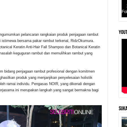
Fo
YouT
mengumumkan pelancaran rangkaian produk penjagaan rambut
r
si istimewa bersama pakar rambut terkenal, RidzOkumura.
otanical Keratin Anti-Hair Fall Shampoo dan Botanical Keratin
 masalah keguguran rambut dan memulihkan rambut yang
 bidang penjagaan rambut profesional dengan komitmen
hasilkan produk yang menjanjikan penyelesaian holistik
oleh ramai individu. Pengasas NOIR, yang dikenali dengan
jasama ini merupakan langkah yang sangat bermakna bagi
SUKA