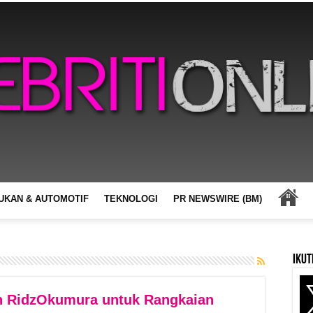
UKAN & AUTOMOTIF
TEKNOLOGI
PR NEWSWIRE (BM)
Ikut
n RidzOkumura untuk Rangkaian