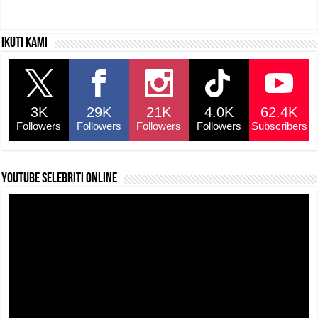
a
h
hr
o
h
c
at
e
p
ar
Ikuti kami
e
s
a
y
e
b
A
d
Li
o
p
s
n
3K
29K
21K
4.0K
62.4K
o
p
k
Followers
Followers
Followers
Followers
Subscribers
k
YouTube selebriti online