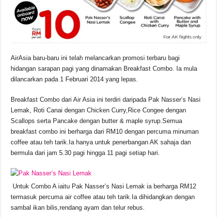
o
p
s
n
o
p
k
k
AirAsia baru-baru ini telah melancarkan promosi terbaru bagi
hidangan sarapan pagi yang dinamakan Breakfast Combo. Ia mula
dilancarkan pada 1 Februari 2014 yang lepas.
Breakfast Combo dari Air Asia ini terdiri daripada Pak Nasser’s Nasi
Lemak, Roti Canai dengan Chicken Curry,Rice Congee dengan
Scallops serta Pancake dengan butter & maple syrup.Semua
breakfast combo ini berharga dari RM10 dengan percuma minuman
coffee atau teh tarik.Ia hanya untuk penerbangan AK sahaja dan
bermula dari jam 5.30 pagi hingga 11 pagi setiap hari.
Untuk Combo A iaitu Pak Nasser’s Nasi Lemak ia berharga RM12
termasuk percuma air coffee atau teh tarik.Ia dihidangkan dengan
sambal ikan bilis,rendang ayam dan telur rebus.