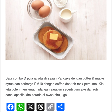
Bagi combo D pula ia adalah sajian Pancake dengan butter & maple
syrup dan berharga RM10 dengan coffee dan teh tarik percuma. Kini
kita boleh menikmati hidangan sarapan seperti pancake dan roti
canai apabila kita berada di awan biru juga.
F
W
X
T
C
S