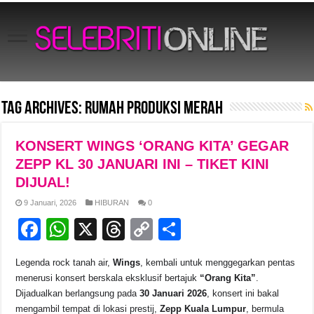
Tag Archives:
Rumah Produksi Merah
KONSERT WINGS ‘ORANG KITA’ GEGAR
ZEPP KL 30 JANUARI INI – TIKET KINI
DIJUAL!
9 Januari, 2026
HIBURAN
0
F
W
X
T
C
S
a
h
hr
o
h
Legenda rock tanah air,
Wings
, kembali untuk menggegarkan pentas
c
at
e
p
ar
menerusi konsert berskala eksklusif bertajuk
“Orang Kita”
.
e
s
a
y
e
Dijadualkan berlangsung pada
30 Januari 2026
, konsert ini bakal
mengambil tempat di lokasi prestij,
Zepp Kuala Lumpur
, bermula