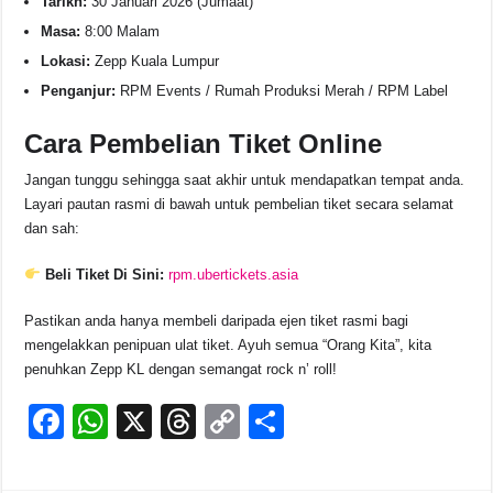
Tarikh:
30 Januari 2026 (Jumaat)
Masa:
8:00 Malam
Lokasi:
Zepp Kuala Lumpur
Penganjur:
RPM Events / Rumah Produksi Merah / RPM Label
Cara Pembelian Tiket Online
Jangan tunggu sehingga saat akhir untuk mendapatkan tempat anda.
Layari pautan rasmi di bawah untuk pembelian tiket secara selamat
dan sah:
Beli Tiket Di Sini:
rpm.ubertickets.asia
Pastikan anda hanya membeli daripada ejen tiket rasmi bagi
mengelakkan penipuan ulat tiket. Ayuh semua “Orang Kita”, kita
penuhkan Zepp KL dengan semangat rock n’ roll!
F
W
X
T
C
S
a
h
hr
o
h
c
at
e
p
ar