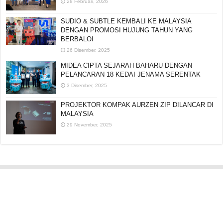
28 Februari, 2026
SUDIO & SUBTLE KEMBALI KE MALAYSIA
DENGAN PROMOSI HUJUNG TAHUN YANG
BERBALOI
26 Disember, 2025
MIDEA CIPTA SEJARAH BAHARU DENGAN
PELANCARAN 18 KEDAI JENAMA SERENTAK
3 Disember, 2025
PROJEKTOR KOMPAK AURZEN ZIP DILANCAR DI
MALAYSIA
29 November, 2025
Editorial:
cipotredz@gmail.com
atau
hi@selebritionline.com
Untuk liputan media, kolaborasi atau penghantaran siaran akhbar, hubungi