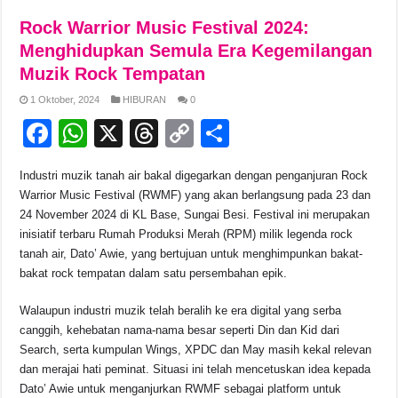
e
s
a
y
e
Rock Warrior Music Festival 2024:
b
A
d
Li
Menghidupkan Semula Era Kegemilangan
Muzik Rock Tempatan
o
p
s
n
1 Oktober, 2024
HIBURAN
0
o
p
k
F
W
X
T
C
S
k
a
h
hr
o
h
Industri muzik tanah air bakal digegarkan dengan penganjuran Rock
c
at
e
p
ar
Warrior Music Festival (RWMF) yang akan berlangsung pada 23 dan
e
s
a
y
e
24 November 2024 di KL Base, Sungai Besi. Festival ini merupakan
inisiatif terbaru Rumah Produksi Merah (RPM) milik legenda rock
b
A
d
Li
tanah air, Dato’ Awie, yang bertujuan untuk menghimpunkan bakat-
o
p
s
n
bakat rock tempatan dalam satu persembahan epik.
o
p
k
Walaupun industri muzik telah beralih ke era digital yang serba
k
canggih, kehebatan nama-nama besar seperti Din dan Kid dari
Search, serta kumpulan Wings, XPDC dan May masih kekal relevan
dan merajai hati peminat. Situasi ini telah mencetuskan idea kepada
Dato’ Awie untuk menganjurkan RWMF sebagai platform untuk