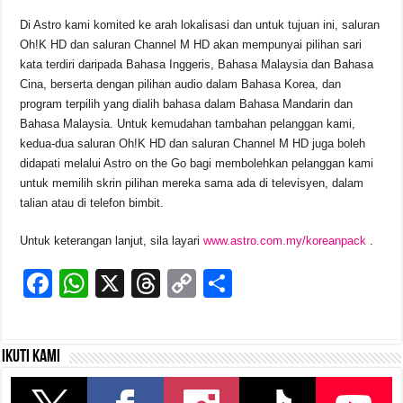
Di Astro kami komited ke arah lokalisasi dan untuk tujuan ini, saluran
Oh!K HD dan saluran Channel M HD akan mempunyai pilihan sari
kata terdiri daripada Bahasa Inggeris, Bahasa Malaysia dan Bahasa
Cina, berserta dengan pilihan audio dalam Bahasa Korea, dan
program terpilih yang dialih bahasa dalam Bahasa Mandarin dan
Bahasa Malaysia. Untuk kemudahan tambahan pelanggan kami,
kedua-dua saluran Oh!K HD dan saluran Channel M HD juga boleh
didapati melalui Astro on the Go bagi membolehkan pelanggan kami
untuk memilih skrin pilihan mereka sama ada di televisyen, dalam
talian atau di telefon bimbit.
Untuk keterangan lanjut, sila layari
www.astro.com.my/koreanpack
.
F
W
X
T
C
S
a
h
hr
o
h
c
at
e
p
ar
Ikuti kami
e
s
a
y
e
b
A
d
Li