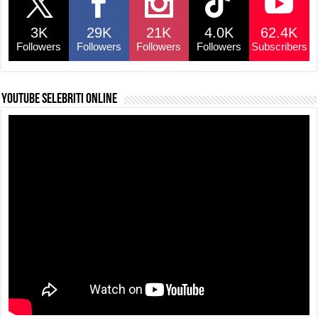
o
p
s
n
3K
29K
21K
4.0K
62.4K
o
p
k
Followers
Followers
Followers
Followers
Subscribers
k
YouTube selebriti online