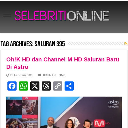
Tag Archives:
Saluran 395
Oh!K HD dan Channel M HD Saluran Baru
Di Astro
13 Februari, 2015
HIBURAN
0
F
W
X
T
C
S
a
h
hr
o
h
c
at
e
p
ar
e
s
a
y
e
b
A
d
Li