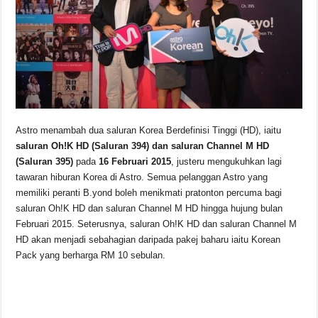
o
p
s
n
o
p
k
k
Astro menambah dua saluran Korea Berdefinisi Tinggi (HD), iaitu
saluran Oh!K HD (Saluran 394) dan saluran Channel M HD
(Saluran 395)
pada
16 Februari 2015
, justeru mengukuhkan lagi
tawaran hiburan Korea di Astro. Semua pelanggan Astro yang
memiliki peranti B.yond boleh menikmati pratonton percuma bagi
saluran Oh!K HD dan saluran Channel M HD hingga hujung bulan
Februari 2015. Seterusnya, saluran Oh!K HD dan saluran Channel M
HD akan menjadi sebahagian daripada pakej baharu iaitu Korean
Pack yang berharga RM 10 sebulan.