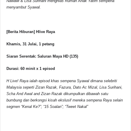
Nawawi & Lisa Surihani menghias Rumah Anak Yatim sempena
menyambut Syawal.
[Berita Hiburan] Hlive Raya
Khamis, 31 Julai, 1 petang
Siaran Serentak: Saluran Maya HD (135)
Durasi: 60 minit x 1 episod
H Live! Raya ialah episod khas sempena Syawal dimana selebriti
Malaysia seperti Zizan Razak, Fazura, Dato Ac Mizal, Lisa Surihani,
Scha And Awal and Zizan Razak dikumpulkan dibawah satu
bumbung dan berkongsi kisah ekslusif mereka sempena Raya selain
segmen “Kenal Ke?”; “15 Soalan”; “Tweet Nakal”