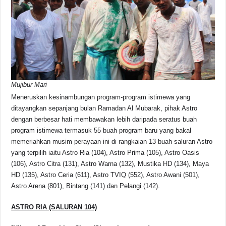
o
p
s
n
o
p
k
k
Mujibur Mari
Meneruskan kesinambungan program-program istimewa yang
ditayangkan sepanjang bulan Ramadan Al Mubarak, pihak Astro
dengan berbesar hati membawakan lebih daripada seratus buah
program istimewa termasuk 55 buah program baru yang bakal
memeriahkan musim perayaan ini di rangkaian 13 buah saluran Astro
yang terpilih iaitu Astro Ria (104), Astro Prima (105), Astro Oasis
(106), Astro Citra (131), Astro Warna (132), Mustika HD (134), Maya
HD (135), Astro Ceria (611), Astro TVIQ (552), Astro Awani (501),
Astro Arena (801), Bintang (141) dan Pelangi (142).
ASTRO RIA (SALURAN 104)