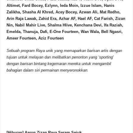
Altimet, Fard Bocey, Ezlynn, Ieda Moin, Izzue Islam, Hanis
Zalikha, Shasha Al Khred, Acey Bocey, Azwan Ali, Mat Redho,
Arin Raja Lawak, Zahid Era, Azhar AF, Hael AF, Cat Farish, Zizan
Nin, Nabil Mahir Live, Shalma Hlive, Kenchana Devi, Ifa Raziah,
Emelda, Thanuja, Dafi, E-One Fourteen, Wan Wala, Bell Ngasri,
Ameer Fourteen, Aziz Fourteen
Sebuah program Raya unik yang memaparkan barisan artis dengan
tujuan untuk melayan dan melibatkan penonton yang ‘sporting’
dengan barisan bintang kegemaran mereka untuk mengambil
bahagian dalam siri permainan menyeronokkan.
[Hiburan] Aaron Zizan Raya Seram Sejuk