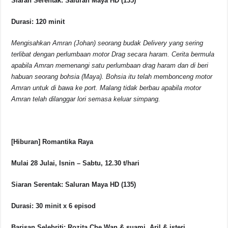
Siaran Serentak: Saluran Maya HD (135)
Durasi: 120 minit
Mengisahkan Amran (Johan) seorang budak Delivery yang sering
terlibat dengan perlumbaan motor Drag secara haram. Cerita bermula
apabila Amran memenangi satu perlumbaan drag haram dan di beri
habuan seorang bohsia (Maya). Bohsia itu telah membonceng motor
Amran untuk di bawa ke port. Malang tidak berbau apabila motor
Amran telah dilanggar lori semasa keluar simpang.
[Hiburan] Romantika Raya
Mulai 28 Julai, Isnin – Sabtu, 12.30 t/hari
Siaran Serentak: Saluran Maya HD (135)
Durasi: 30 minit x 6 episod
Barisan Selebriti: Rozita Che Wan & suami, Aril & isteri,