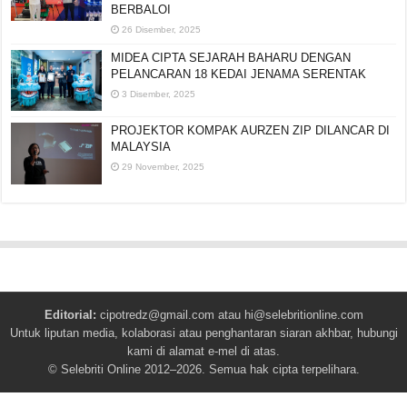
BERBALOI
26 Disember, 2025
MIDEA CIPTA SEJARAH BAHARU DENGAN
PELANCARAN 18 KEDAI JENAMA SERENTAK
3 Disember, 2025
PROJEKTOR KOMPAK AURZEN ZIP DILANCAR DI
MALAYSIA
29 November, 2025
Editorial:
cipotredz@gmail.com
atau
hi@selebritionline.com
Untuk liputan media, kolaborasi atau penghantaran siaran akhbar, hubungi
kami di alamat e-mel di atas.
© Selebriti Online 2012–2026. Semua hak cipta terpelihara.