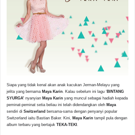
o
p
s
n
o
p
k
k
Siapa yang tidak kenal akan anak kacukan Jerman-Melayu yang
jelita yang bernama
Maya Karin
. Kalau sebelum ini lagu ‘
BINTANG
SYURGA’
nyanyian
Maya Karin
yang muncul sebagai hadiah kepada
peminat-peminat setia beliau ini telah didendangkan oleh
Maya
sendiri di
Switzerland
bersama-sama dengan penyanyi popular
Switzerland iaitu Bastian Baker. Kini,
Maya Karin
tampil pula dengan
album terbaru yang bertajuk
TEKA-TEKI
.