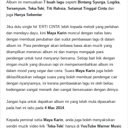
Album ini memuatkan
7 buah lagu
seperti
Bintang Syurga
,
Logika
,
Tersenyum
,
Teka-Teki
,
Titi Rahsia
,
Selamat Tinggal Cinta
dan
juga
Hanya Sebentar
.
Jika dulu single hit ‘ERTI CINTA’ lebih kepada melodi yang perlahan
dan mendayu dayu, kini
Maya Karin
muncul dengan nafas baru
dengan membuat perubahan dari sudut pembawaan lagu di dalam
album ini. Para pendengar akan terbawa bawa akan muzik yang
ditampilkan menerusi album ini dan mampu mengajak para
pendengar untuk turut menyanyi bersama. Setiap bait lirik dengan
iringan muzik yang disusun rapi ini mempersembahkan album ini
dalam mood yang segar dan ceria. Suara
Maya Karin
juga boleh
diklasifikasikan sebagai suara yang boleh membuat pendengar cair
dengan nyanyiannya, ini kerana pembawakan lagu ini oleh beliau
kedengaran sangat menarik dan sangat bersesuaian dengan dirinya.
Jangan lupa untuk dapatkan album ini yang telah mula dipasarkan
pada hari ini iaitu pada
4 Mac 2014
.
Kepada peminat setia
Maya Karin
, anda juga boleh menyaksikan
sendiri muzik video lirik ‘
Teka-Teki
’ hanya di
YouTube Warner Music