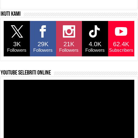
c
at
e
p
ar
Ikuti kami
e
s
a
y
e
b
A
d
Li
o
p
s
n
3K
29K
21K
4.0K
62.4K
o
p
k
Followers
Followers
Followers
Followers
Subscribers
k
YouTube selebriti online