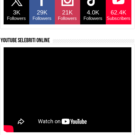
o
p
s
n
3K
29K
21K
4.0K
62.4K
o
p
k
Followers
Followers
Followers
Followers
Subscribers
k
YouTube selebriti online