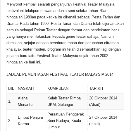
Menyorot kembali sejarah penganjuran Festival Teater Malaysia,
festival ini telahpun mewarnai dunia seni sekitar tahun 70an
hinggalah 1980an pada ketika itu dikenali sebagai Pesta Tarian dan
Drama. Pada tahun 1990, Pesta Tarian dan Drama telah dijenamakan
semula sebagai Pekan Teater dengan format dan pendekatan baru
yang hanya memfokuskan kepada genre teater sahaja. Namum
demikian, sejajar dengan peredaran masa dan perubahan citrarasa
khalayak teater moden, program ini telah disemarakkan lagi dengan
jenama baru iaitu Festival Teater Malaysia sejak tahun 2002
hinggalah ke hari ini.
JADUAL PEMENTASAN FESTIVAL TEATER MALAYSIA 2014
BIL
NASKAH
KUMPULAN
TARIKH
Alahai
Kelab Teater Rimba
26 Oktober 2014
1.
Menantu
UKM, Selangor
(Ahad)
Persatuan Penggerak
Empat Penjuru
27 Oktober 2014
2.
Seni Budaya, Kuala
Karma
(Isnin)
Lumpur