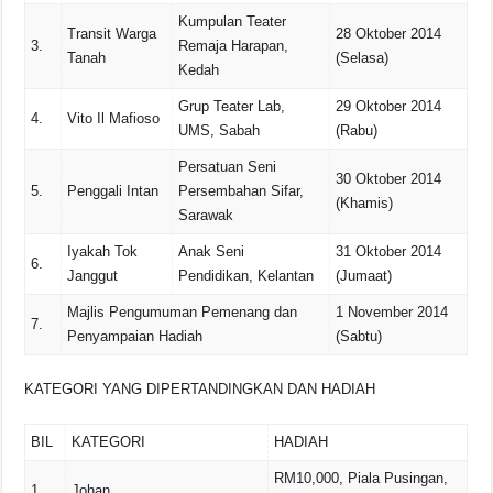
Kumpulan Teater
Transit Warga
28 Oktober 2014
3.
Remaja Harapan,
Tanah
(Selasa)
Kedah
Grup Teater Lab,
29 Oktober 2014
4.
Vito Il Mafioso
UMS, Sabah
(Rabu)
Persatuan Seni
30 Oktober 2014
5.
Penggali Intan
Persembahan Sifar,
(Khamis)
Sarawak
Iyakah Tok
Anak Seni
31 Oktober 2014
6.
Janggut
Pendidikan, Kelantan
(Jumaat)
Majlis Pengumuman Pemenang dan
1 November 2014
7.
Penyampaian Hadiah
(Sabtu)
KATEGORI YANG DIPERTANDINGKAN DAN HADIAH
BIL
KATEGORI
HADIAH
RM10,000, Piala Pusingan,
1.
Johan