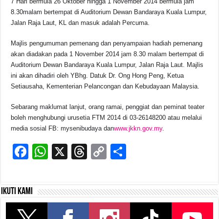
7 Hari bermula 26 Oktober hingga 1 November 2014 bermula jam
8.30malam bertempat di Auditorium Dewan Bandaraya Kuala Lumpur,
Jalan Raja Laut, KL dan masuk adalah Percuma.
Majlis pengumuman pemenang dan penyampaian hadiah pemenang
akan diadakan pada 1 November 2014 jam 8.30 malam bertempat di
Auditorium Dewan Bandaraya Kuala Lumpur, Jalan Raja Laut. Majlis
ini akan dihadiri oleh YBhg. Datuk Dr. Ong Hong Peng, Ketua
Setiausaha, Kementerian Pelancongan dan Kebudayaan Malaysia.
Sebarang maklumat lanjut, orang ramai, penggiat dan peminat teater
boleh menghubungi urusetia FTM 2014 di 03-26148200 atau melalui
media sosial FB: mysenibudaya dan
www.jkkn.gov.my
.
F
W
X
T
C
S
a
h
hr
o
h
c
at
e
p
ar
Ikuti kami
e
s
a
y
e
b
A
d
Li