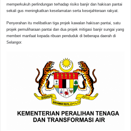
b
A
d
Li
memperkukuh perlindungan terhadap risiko banjir dan hakisan pantai
o
p
s
n
sekali gus meningkatkan keselamatan serta kesejahteraan rakyat.
o
p
k
Penyerahan itu melibatkan tiga projek kawalan hakisan pantai, satu
k
projek pemuliharaan pantai dan dua projek mitigasi banjir sungai yang
memberi manfaat kepada ribuan penduduk di beberapa daerah di
Selangor.