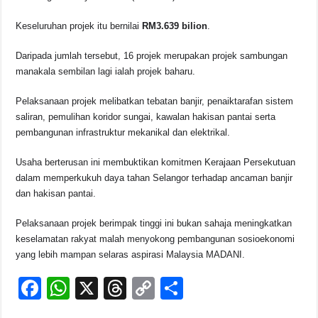
Keseluruhan projek itu bernilai
RM3.639 bilion
.
Daripada jumlah tersebut, 16 projek merupakan projek sambungan
manakala sembilan lagi ialah projek baharu.
Pelaksanaan projek melibatkan tebatan banjir, penaiktarafan sistem
saliran, pemulihan koridor sungai, kawalan hakisan pantai serta
pembangunan infrastruktur mekanikal dan elektrikal.
Usaha berterusan ini membuktikan komitmen Kerajaan Persekutuan
dalam memperkukuh daya tahan Selangor terhadap ancaman banjir
dan hakisan pantai.
Pelaksanaan projek berimpak tinggi ini bukan sahaja meningkatkan
keselamatan rakyat malah menyokong pembangunan sosioekonomi
yang lebih mampan selaras aspirasi Malaysia MADANI.
F
W
X
T
C
S
a
h
hr
o
h