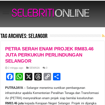
Tag Archives:
Selangor
PETRA SERAH ENAM PROJEK RM83.46
JUTA PERKUKUH PERLINDUNGAN
SELANGOR
2 minggu ago
SEMASA
0
F
W
X
T
C
S
a
h
hr
o
h
PUTRAJAYA
– Selangor menerima suntikan pembangunan
c
at
e
p
ar
infrastruktur apabila Kementerian Peralihan Tenaga dan Transformasi
e
s
a
y
e
Air (PETRA) menyerahkan enam projek siap bernilai keseluruhan
RM83.46 juta
kepada Kerajaan Negeri Selangor. Projek ini dijangka