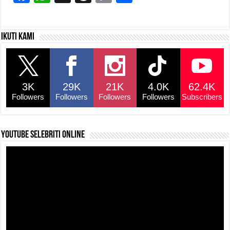
a
h
hr
o
h
c
at
e
p
ar
Ikuti kami
e
s
a
y
e
b
A
d
Li
o
p
s
n
3K
29K
21K
4.0K
62.4K
o
p
k
Followers
Followers
Followers
Followers
Subscribers
k
YouTube selebriti online