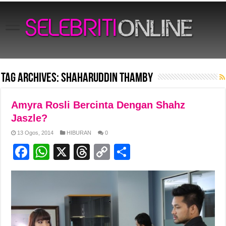
Tag Archives:
Shaharuddin Thamby
Amyra Rosli Bercinta Dengan Shahz
Jaszle?
13 Ogos, 2014
HIBURAN
0
F
W
X
T
C
S
a
h
hr
o
h
c
at
e
p
ar
e
s
a
y
e
b
A
d
Li