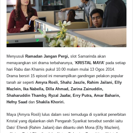
o
p
s
n
o
p
k
k
Menyusuli
Ramadan Jangan Pergi,
slot Samarinda akan
menayangkan siri drama terbaharunya, ‘
KRISTAL MAYA’
pada setiap
hari Rabu dan Khamis pukul 10.00 malam mulai 13 Ogos 2014.
Drama bersiri 15 episod ini menampilkan gandingan pelakon popular
tanah air seperti
Amyra Rosli, Shahz Jaszle, Rahim Jailani, Elly
Mazlein, Ika Nabella, Dilla Ahmad, Zarina Zainuddin,
Shaharuddin Thamby, Ryzal Jaafar, Erry Putra, Amar Baharin,
Hefny Saad
dan
Shakila Khoriri.
Maya (Amyra Rosli) lulus dalam sesi temuduga di syarikat penerbitan
Kristal yang dijalankan oleh Pengarah Syarikat tersebut sendiri iaitu
Dato’ Efendi (Rahim Jailani) dan dibantu oleh Mona (Elly Mazlein),