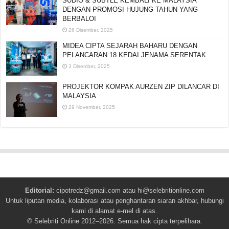
SUDIO & SUBTLE KEMBALI KE MALAYSIA
DENGAN PROMOSI HUJUNG TAHUN YANG
BERBALOI
26 Disember, 2025
MIDEA CIPTA SEJARAH BAHARU DENGAN
PELANCARAN 18 KEDAI JENAMA SERENTAK
3 Disember, 2025
PROJEKTOR KOMPAK AURZEN ZIP DILANCAR DI
MALAYSIA
29 November, 2025
Editorial:
cipotredz@gmail.com
atau
hi@selebritionline.com
Untuk liputan media, kolaborasi atau penghantaran siaran akhbar, hubungi
kami di alamat e-mel di atas.
© Selebriti Online 2012–2026. Semua hak cipta terpelihara.