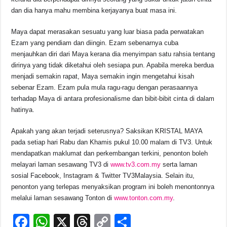
dan dia hanya mahu membina kerjayanya buat masa ini.
Maya dapat merasakan sesuatu yang luar biasa pada perwatakan
Ezam yang pendiam dan diingin. Ezam sebenarnya cuba
menjauhkan diri dari Maya kerana dia menyimpan satu rahsia tentang
dirinya yang tidak diketahui oleh sesiapa pun. Apabila mereka berdua
menjadi semakin rapat, Maya semakin ingin mengetahui kisah
sebenar Ezam. Ezam pula mula ragu-ragu dengan perasaannya
terhadap Maya di antara profesionalisme dan bibit-bibit cinta di dalam
hatinya.
Apakah yang akan terjadi seterusnya? Saksikan KRISTAL MAYA
pada setiap hari Rabu dan Khamis pukul 10.00 malam di TV3. Untuk
mendapatkan maklumat dan perkembangan terkini, penonton boleh
melayari laman sesawang TV3 di
www.tv3.com.my
serta laman
sosial Facebook, Instagram & Twitter TV3Malaysia. Selain itu,
penonton yang terlepas menyaksikan program ini boleh menontonnya
melalui laman sesawang Tonton di
www.tonton.com.my
.
F
W
X
T
C
S