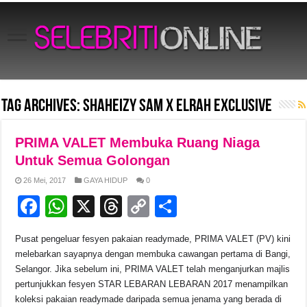
Tag Archives:
Shaheizy Sam X Elrah Exclusive
PRIMA VALET Membuka Ruang Niaga
Untuk Semua Golongan
26 Mei, 2017
GAYA HIDUP
0
F
W
X
T
C
S
a
h
hr
o
h
Pusat pengeluar fesyen pakaian readymade, PRIMA VALET (PV) kini
c
at
e
p
ar
melebarkan sayapnya dengan membuka cawangan pertama di Bangi,
e
s
a
y
e
Selangor. Jika sebelum ini, PRIMA VALET telah menganjurkan majlis
pertunjukkan fesyen STAR LEBARAN LEBARAN 2017 menampilkan
b
A
d
Li
koleksi pakaian readymade daripada semua jenama yang berada di