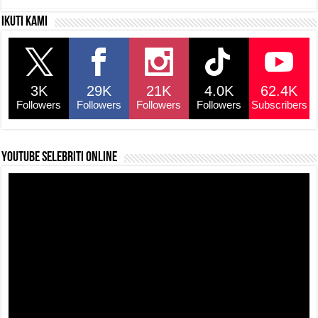
c
at
e
p
ar
Ikuti kami
e
s
a
y
e
b
A
d
Li
o
p
s
n
3K
29K
21K
4.0K
62.4K
o
p
k
Followers
Followers
Followers
Followers
Subscribers
k
YouTube selebriti online