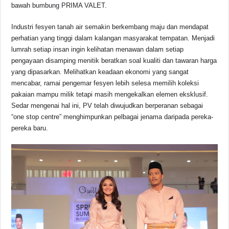
o
p
s
n
bawah bumbung PRIMA VALET.
o
p
k
Industri fesyen tanah air semakin berkembang maju dan mendapat
k
perhatian yang tinggi dalam kalangan masyarakat tempatan. Menjadi
lumrah setiap insan ingin kelihatan menawan dalam setiap
pengayaan disamping menitik beratkan soal kualiti dan tawaran harga
yang dipasarkan. Melihatkan keadaan ekonomi yang sangat
mencabar, ramai pengemar fesyen lebih selesa memilih koleksi
pakaian mampu milik tetapi masih mengekalkan elemen eksklusif.
Sedar mengenai hal ini, PV telah diwujudkan berperanan sebagai
“one stop centre” menghimpunkan pelbagai jenama daripada pereka-
pereka baru.