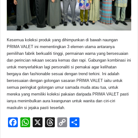
Kesemua koleksi produk yang dihimpunkan di bawah naungan
PRIMA VALET ini mementingkan 3 elemen utama antaranya
pemilihan fabrik berkualiti tinggi, permainan warna yang bersesuaian
dan perincian rekaan secara kemas dan rapi. Gabungan kombinasi ini
untuk menyerlahkan lagi personaliti si pemakai agar kelihatan
bergaya dan fashionable sesuai dengan trend terkini. Ini adalah
bersesuaian dengan golongan sasaran PRIMA VALET iaitu untuk
semua peringkat golongan umur samada muda atau tua, untuk
mereka yang memiliki koleksi pakaian daripada PRIMA VALET pasti
ianya menimbulkan aura keangunan untuk wanita dan ciri-ciri
maskulin si jejaka pasti teserlah.
F
W
X
T
C
S
a
h
hr
o
h