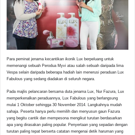
o
p
s
n
o
p
k
k
Para peminat jenama kecantikan ikonik Lux berpeluang untuk
memenangi sebuah Perodua Myvi atau salah sebuah daripada lima
Vespa selain daripada beberapa hadiah lain menerusi peraduan Lux
Fabulous yang sedang diadakan di seluruh negara.
Pada majlis pelancaran bersama duta jenama Lux, Nur Fazura, Lux
memperkenalkan peraduannya, Lux Fabulous yang berlangsung
mulai 1 Oktober sehingga 30 November 2014. Langkahnya mudah
sahaja. Peserta hanya perlu memilih dan menyusun gaun Fazura
yang begitu cantik dan mempesona mengikut turutan berdasarkan
apa yang dirasakan paling popular. Penyertaan yang sepadan dengan
turutan paling tepat berserta catatan mengenai detik haruman yang