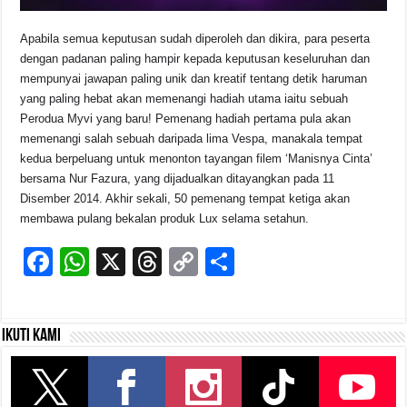
Apabila semua keputusan sudah diperoleh dan dikira, para peserta
dengan padanan paling hampir kepada keputusan keseluruhan dan
mempunyai jawapan paling unik dan kreatif tentang detik haruman
yang paling hebat akan memenangi hadiah utama iaitu sebuah
Perodua Myvi yang baru! Pemenang hadiah pertama pula akan
memenangi salah sebuah daripada lima Vespa, manakala tempat
kedua berpeluang untuk menonton tayangan filem ‘Manisnya Cinta’
bersama Nur Fazura, yang dijadualkan ditayangkan pada 11
Disember 2014. Akhir sekali, 50 pemenang tempat ketiga akan
membawa pulang bekalan produk Lux selama setahun.
F
W
X
T
C
S
a
h
hr
o
h
c
at
e
p
ar
Ikuti kami
e
s
a
y
e
b
A
d
Li