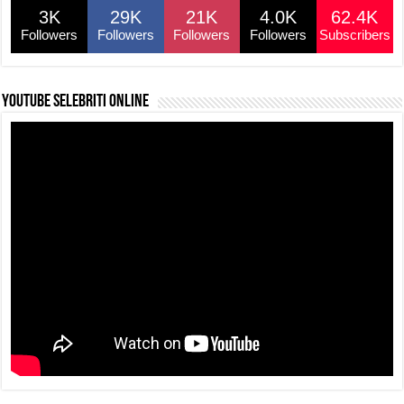
o
p
s
n
3K
29K
21K
4.0K
62.4K
o
p
k
Followers
Followers
Followers
Followers
Subscribers
k
YouTube selebriti online