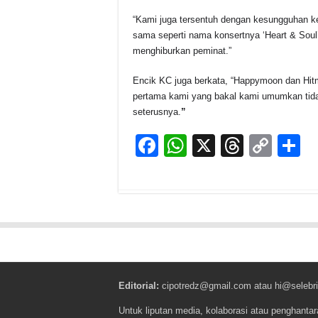
“Kami juga tersentuh dengan kesungguhan 
sama seperti nama konsertnya ‘Heart & Soul’
menghiburkan peminat.”
Encik KC juga berkata, “Happymoon dan Hitm
pertama kami yang bakal kami umumkan tida
seterusnya.
”
F
W
X
T
C
S
a
h
hr
o
h
c
at
e
p
a
e
s
a
y
e
b
A
d
Li
o
p
s
n
o
p
k
Editorial:
cipotredz@gmail.com
atau
hi@selebri
k
Untuk liputan media, kolaborasi atau penghantar