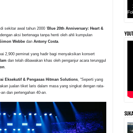
Fo
di sekitar awal tahun 2000 ‘
Blue 20th Anniversary: Heart &
r
YouT
dengan aksi bertenaga tanpa henti oleh ahli kumpulan
Simon Webbe
dan
Antony Costa
.
ai 2,900 peminat yang hadir bagi menyaksikan konsert
alam
dan telah dibawakan khas oleh penganjur acara terunggul
on
.
ai Eksekutif & Pengasas Hitman Solutions
, “Seperti yang
an jualan tiket laris dalam masa yang singkat dengan rata-
0-an dan pertengahan 40-an.
SUKA