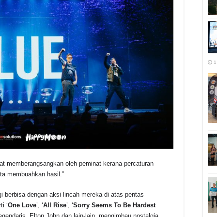
1
at memberangsangkan oleh peminat kerana percaturan
ata membuahkan hasil.”
 berbisa dengan aksi lincah mereka di atas pentas
i ‘
One Love
’, ‘
All Rise
’, ‘
Sorry Seems To Be Hardest
gendaris, Elton John dan lain-lain, mengimbau nostalgia