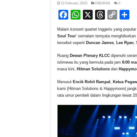
12 Februari, 2023
HIBURAN
0
F
W
X
T
C
S
a
h
hr
o
h
Malam konsert quartet Inggeris yang popular 
c
at
e
p
a
Soul Tour
’ semalam ternyata menghiburkan 
e
s
a
y
e
tersebut seperti
Duncan James
,
Lee Ryan
,
b
A
d
Li
Ruang
Dewan Plenary KLCC
dipenuhi seram
o
p
s
n
istimewa itu yang bermula pada jam
8:00 m
masa kini,
Hitman Solutions
dan
Happymo
o
p
k
k
Menurut
Encik Rohit Rampal
,
Ketua Pegaw
kami (Hitman Solutions & Happymoon) jangkak
rata umur pembeli dalam lingkungan lewat 2