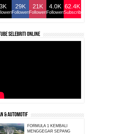
3K
29K
21K
4.0K
62.4K
llowers
Followers
Followers
Followers
Subscribers
ube selebriti online
N & AUTOMOTIF
FORMULA 1 KEMBALI
MENGGEGAR SEPANG