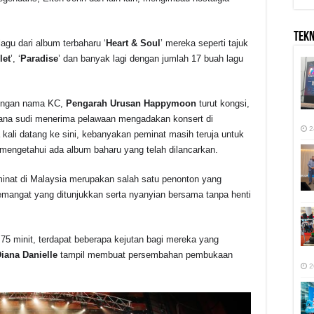
TEK
lagu dari album terbaharu ‘
Heart & Soul
’ mereka seperti tajuk
let
’, ‘
Paradise
’ dan banyak lagi dengan jumlah 17 buah lagu
engan nama KC,
Pengarah Urusan
Happymoon
turut kongsi,
rana sudi menerima pelawaan mengadakan konsert di
2
kali datang ke sini, kebanyakan peminat masih teruja untuk
 mengetahui ada album baharu yang telah dilancarkan.
minat di Malaysia merupakan salah satu penonton yang
mangat yang ditunjukkan serta nyanyian bersama tanpa henti
75 minit, terdapat beberapa kejutan bagi mereka yang
iana Danielle
tampil membuat persembahan pembukaan
2