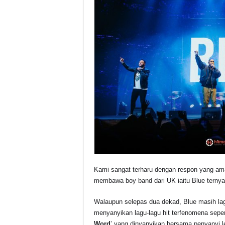
Kami sangat terharu dengan respon yang am
membawa boy band dari UK iaitu Blue terny
Walaupun selepas dua dekad, Blue masih lagi
menyanyikan lagu-lagu hit terfenomena sepert
Word
’ yang dinyanyikan bersama penyanyi le