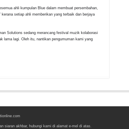
kesemua ahli kumpulan Blue dalam membuat persembahan,
 kerana setiap ahli memberikan yang terbaik dan berjaya
an Solutions sedang merancang festival muzik kolaborasi
k lama lagi. Oleh itu, nantikan pengumuman kami yang
r
tionline.com
an siaran akhbar, hubungi kami di alamat e-mel di atas.