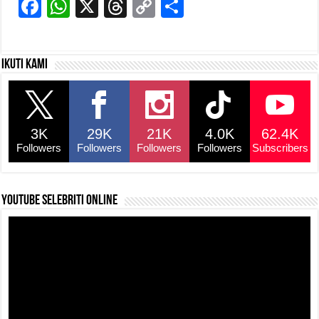
F
W
X
T
C
S
a
h
hr
o
h
c
at
e
p
ar
Ikuti kami
e
s
a
y
e
b
A
d
Li
o
p
s
n
3K
29K
21K
4.0K
62.4K
o
p
k
Followers
Followers
Followers
Followers
Subscribers
k
YouTube selebriti online