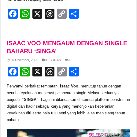
F
W
X
T
C
S
a
h
hr
o
h
c
at
e
p
ar
e
s
a
y
e
ISAAC VOO MENGAUM DENGAN SINGLE
b
A
d
Li
BAHARU ‘SINGA’
o
p
s
n
20 Disember, 2025
HIBURAN
0
F
W
X
T
C
S
o
p
k
a
h
hr
o
h
k
Penyanyi berbakat tempatan,
Isaac Voo
, menutup tahun dengan
c
at
e
p
ar
penuh keyakinan menerusi pelancaran single Melayu keduanya
e
s
a
y
e
berjudul
“SINGA”
. Lagu ini dilancarkan di semua platform penstriman
digital dan hadir sebagai karya yang menonjolkan keberanian,
b
A
d
Li
keyakinan diri serta hala tuju seni yang lebih jelas menjelang tahun
o
p
s
n
baharu.
o
p
k