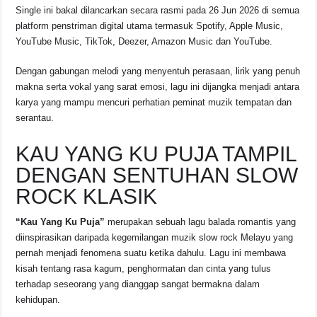
b
A
d
Li
Single ini bakal dilancarkan secara rasmi pada 26 Jun 2026 di semua
o
p
s
n
platform penstriman digital utama termasuk Spotify, Apple Music,
YouTube Music, TikTok, Deezer, Amazon Music dan YouTube.
o
p
k
k
Dengan gabungan melodi yang menyentuh perasaan, lirik yang penuh
makna serta vokal yang sarat emosi, lagu ini dijangka menjadi antara
karya yang mampu mencuri perhatian peminat muzik tempatan dan
serantau.
KAU YANG KU PUJA TAMPIL
DENGAN SENTUHAN SLOW
ROCK KLASIK
“Kau Yang Ku Puja”
merupakan sebuah lagu balada romantis yang
diinspirasikan daripada kegemilangan muzik slow rock Melayu yang
pernah menjadi fenomena suatu ketika dahulu. Lagu ini membawa
kisah tentang rasa kagum, penghormatan dan cinta yang tulus
terhadap seseorang yang dianggap sangat bermakna dalam
kehidupan.