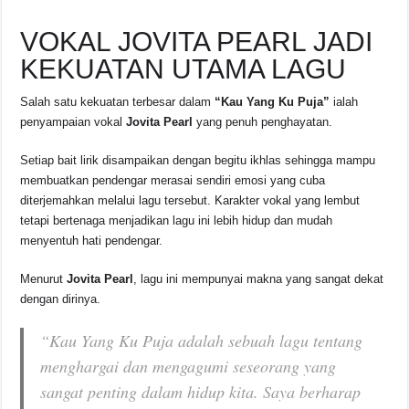
VOKAL JOVITA PEARL JADI
KEKUATAN UTAMA LAGU
Salah satu kekuatan terbesar dalam
“Kau Yang Ku Puja”
ialah
penyampaian vokal
Jovita Pearl
yang penuh penghayatan.
Setiap bait lirik disampaikan dengan begitu ikhlas sehingga mampu
membuatkan pendengar merasai sendiri emosi yang cuba
diterjemahkan melalui lagu tersebut. Karakter vokal yang lembut
tetapi bertenaga menjadikan lagu ini lebih hidup dan mudah
menyentuh hati pendengar.
Menurut
Jovita Pearl
, lagu ini mempunyai makna yang sangat dekat
dengan dirinya.
“Kau Yang Ku Puja adalah sebuah lagu tentang
menghargai dan mengagumi seseorang yang
sangat penting dalam hidup kita. Saya berharap