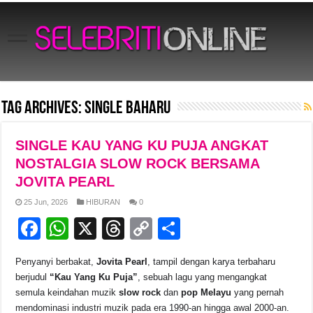
Tag Archives:
single baharu
SINGLE KAU YANG KU PUJA ANGKAT
NOSTALGIA SLOW ROCK BERSAMA
JOVITA PEARL
25 Jun, 2026
HIBURAN
0
F
W
X
T
C
S
a
h
hr
o
h
Penyanyi berbakat,
Jovita Pearl
, tampil dengan karya terbaharu
c
at
e
p
ar
berjudul
“Kau Yang Ku Puja”
, sebuah lagu yang mengangkat
e
s
a
y
e
semula keindahan muzik
slow rock
dan
pop Melayu
yang pernah
mendominasi industri muzik pada era 1990-an hingga awal 2000-an.