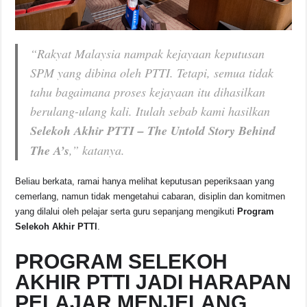
“Rakyat Malaysia nampak kejayaan keputusan
SPM yang dibina oleh PTTI. Tetapi, semua tidak
tahu bagaimana proses kejayaan itu dihasilkan
berulang-ulang kali. Itulah sebab kami hasilkan
Selekoh Akhir PTTI – The Untold Story Behind
The A’s
,” katanya.
Beliau berkata, ramai hanya melihat keputusan peperiksaan yang
cemerlang, namun tidak mengetahui cabaran, disiplin dan komitmen
yang dilalui oleh pelajar serta guru sepanjang mengikuti
Program
Selekoh Akhir PTTI
.
PROGRAM SELEKOH
AKHIR PTTI JADI HARAPAN
PELAJAR MENJELANG