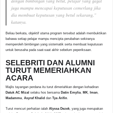
dengan bimbingan yang betul, pelajar yang gagal
juga mampu mencapai keputusan cemerlang jika
dia membuat keputusan yang betul sekarang,”
katanya.
Beliau berkata, objektif utama program tersebut adalah membuktikan
bahawa setiap pelajar mampu mencipta perubahan sekiranya
memperoleh bimbingan yang sistematik serta membuat keputusan
untuk berusaha pada saat-saat akhir sebelum peperiksaan.
SELEBRITI DAN ALUMNI
TURUT MEMERIAHKAN
ACARA
Majlis tayangan perdana itu turut dimeriahkan dengan kehadiran
Datuk AC Mizal
selaku hos bersama
Datin Emylia
,
MK
,
Iman
,
Madammu
,
Asyraf Khalid
dan
Tya Arifin
.
Turut mencuri perhatian ialah
Alyssa Dezek
, yang juga merupakan