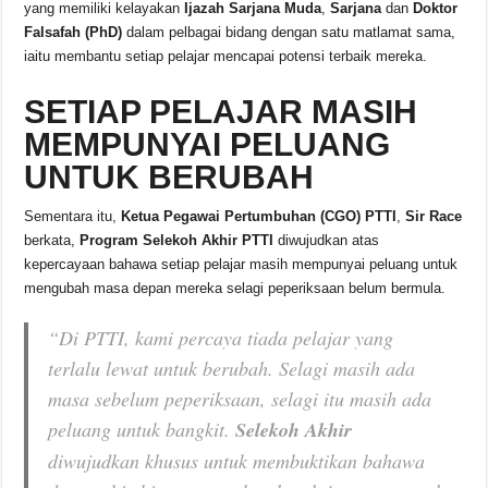
yang memiliki kelayakan
Ijazah Sarjana Muda
,
Sarjana
dan
Doktor
Falsafah (PhD)
dalam pelbagai bidang dengan satu matlamat sama,
iaitu membantu setiap pelajar mencapai potensi terbaik mereka.
SETIAP PELAJAR MASIH
MEMPUNYAI PELUANG
UNTUK BERUBAH
Sementara itu,
Ketua Pegawai Pertumbuhan (CGO) PTTI
,
Sir Race
berkata,
Program Selekoh Akhir PTTI
diwujudkan atas
kepercayaan bahawa setiap pelajar masih mempunyai peluang untuk
mengubah masa depan mereka selagi peperiksaan belum bermula.
“Di PTTI, kami percaya tiada pelajar yang
terlalu lewat untuk berubah. Selagi masih ada
masa sebelum peperiksaan, selagi itu masih ada
peluang untuk bangkit.
Selekoh Akhir
diwujudkan khusus untuk membuktikan bahawa