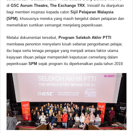
e
s
a
y
e
di
GSC Aurum Theatre, The Exchange TRX
. Inisiatif itu dianjurkan
b
A
d
Li
bagi memberi inspirasi kepada calon
Sijil Pelajaran Malaysia
o
p
s
n
(SPM)
, khususnya mereka yang masih bergelut dalam pelajaran dan
memerlukan suntikan semangat menjelang peperiksaan.
o
p
k
k
Melalui dokumentari tersebut,
Program Selekoh Akhir PTTI
membawa penonton menyelami kisah sebenar pengorbanan pelajar,
ibu bapa serta tenaga pengajar yang menjadi antara faktor utama
kejayaan ribuan pelajar memperoleh keputusan cemerlang dalam
peperiksaan
SPM
sejak program itu diperkenalkan pada tahun 2019.