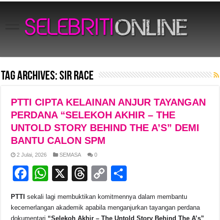
Tag Archives:
Sir Race
PTTI CIPTA KELAINAN ANJUR TAYANGAN
PERDANA “SELEKOH AKHIR – THE
UNTOLD STORY BEHIND THE A’S” DEMI
BANTU CALON SPM
2 Julai, 2026
SEMASA
0
F
W
X
T
C
S
a
h
hr
o
h
PTTI
sekali lagi membuktikan komitmennya dalam membantu
c
at
e
p
ar
kecemerlangan akademik apabila menganjurkan tayangan perdana
dokumentari
“Selekoh Akhir – The Untold Story Behind The A’s”