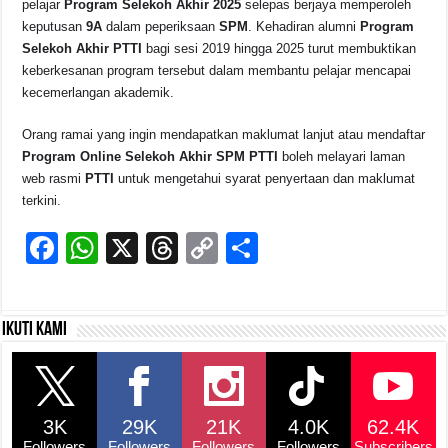
pelajar
Program Selekoh Akhir 2025
selepas berjaya memperoleh
keputusan
9A
dalam peperiksaan
SPM
. Kehadiran alumni
Program
Selekoh Akhir PTTI
bagi sesi 2019 hingga 2025 turut membuktikan
keberkesanan program tersebut dalam membantu pelajar mencapai
kecemerlangan akademik.
Orang ramai yang ingin mendapatkan maklumat lanjut atau mendaftar
Program Online Selekoh Akhir SPM PTTI
boleh melayari laman
web rasmi
PTTI
untuk mengetahui syarat penyertaan dan maklumat
terkini.
F
W
X
T
C
S
a
h
hr
o
h
c
at
e
p
ar
Ikuti kami
e
s
a
y
e
b
A
d
Li
o
p
s
n
3K
29K
21K
4.0K
62.4K
o
p
k
Followers
Followers
Followers
Followers
Subscribers