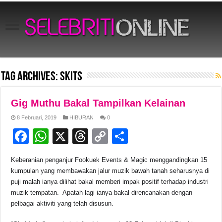
Tag Archives:
Skits
Gig Muthu Bakal Tampilkan Kelainan
8 Februari, 2019
HIBURAN
0
F
W
X
T
C
S
a
h
hr
o
h
Keberanian penganjur Fookuek Events & Magic menggandingkan 15
c
at
e
p
ar
kumpulan yang membawakan jalur muzik bawah tanah seharusnya di
e
s
a
y
e
puji malah ianya dilihat bakal memberi impak positif terhadap industri
muzik tempatan. Apatah lagi ianya bakal direncanakan dengan
b
A
d
Li
pelbagai aktiviti yang telah disusun.
o
p
s
n