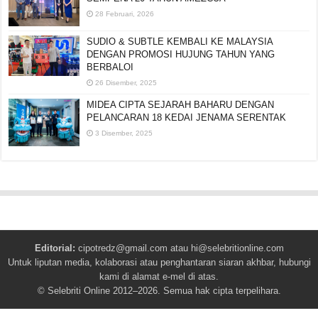
28 Februari, 2026
SUDIO & SUBTLE KEMBALI KE MALAYSIA
DENGAN PROMOSI HUJUNG TAHUN YANG
BERBALOI
26 Disember, 2025
MIDEA CIPTA SEJARAH BAHARU DENGAN
PELANCARAN 18 KEDAI JENAMA SERENTAK
3 Disember, 2025
Editorial:
cipotredz@gmail.com
atau
hi@selebritionline.com
Untuk liputan media, kolaborasi atau penghantaran siaran akhbar, hubungi
kami di alamat e-mel di atas.
© Selebriti Online 2012–2026. Semua hak cipta terpelihara.