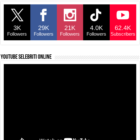
e
s
a
y
e
b
A
d
Li
o
p
s
n
3K
29K
21K
4.0K
62.4K
o
p
k
Followers
Followers
Followers
Followers
Subscribers
k
YouTube selebriti online