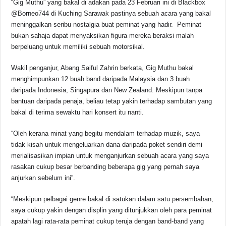
“Gig Muthu” yang bakal di adakan pada 23 Februari ini di Blackbox
o
p
k
@Borneo744 di Kuching Sarawak pastinya sebuah acara yang bakal
k
meninggalkan seribu nostalgia buat peminat yang hadir. Peminat
bukan sahaja dapat menyaksikan figura mereka beraksi malah
berpeluang untuk memiliki sebuah motorsikal.
Wakil penganjur, Abang Saiful Zahrin berkata, Gig Muthu bakal
menghimpunkan 12 buah band daripada Malaysia dan 3 buah
daripada Indonesia, Singapura dan New Zealand. Meskipun tanpa
bantuan daripada penaja, beliau tetap yakin terhadap sambutan yang
bakal di terima sewaktu hari konsert itu nanti.
“Oleh kerana minat yang begitu mendalam terhadap muzik, saya
tidak kisah untuk mengeluarkan dana daripada poket sendiri demi
merialisasikan impian untuk menganjurkan sebuah acara yang saya
rasakan cukup besar berbanding beberapa gig yang pernah saya
anjurkan sebelum ini”.
“Meskipun pelbagai genre bakal di satukan dalam satu persembahan,
saya cukup yakin dengan displin yang ditunjukkan oleh para peminat
apatah lagi rata-rata peminat cukup teruja dengan band-band yang