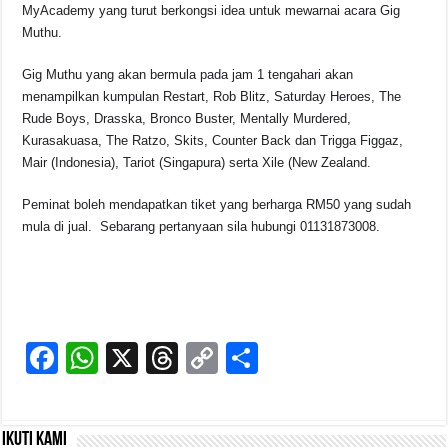
MyAcademy yang turut berkongsi idea untuk mewarnai acara Gig
Muthu.
Gig Muthu yang akan bermula pada jam 1 tengahari akan
menampilkan kumpulan Restart, Rob Blitz, Saturday Heroes, The
Rude Boys, Drasska, Bronco Buster, Mentally Murdered,
Kurasakuasa, The Ratzo, Skits, Counter Back dan Trigga Figgaz,
Mair (Indonesia), Tariot (Singapura) serta Xile (New Zealand.
Peminat boleh mendapatkan tiket yang berharga RM50 yang sudah
mula di jual. Sebarang pertanyaan sila hubungi 01131873008.
F
W
X
T
C
S
a
h
hr
o
h
c
at
e
p
ar
Ikuti kami