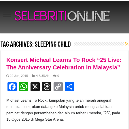
Tag Archives:
Sleeping Child
Konsert Micheal Learns To Rock “25 Live:
The Anniversary Celebration In Malaysia”
22 Jun, 2015
HIBURAN
0
F
W
X
T
C
S
a
h
hr
o
h
Michael Learns To Rock, kumpulan yang telah meraih anugerah
c
at
e
p
ar
multi-platinum, akan datang ke Malaysia untuk menghadiahkan
e
s
a
y
e
peminat dengan persembahan dari album terbaru mereka, “25”, pada
15 Ogos 2015 di Mega Star Arena.
b
A
d
Li