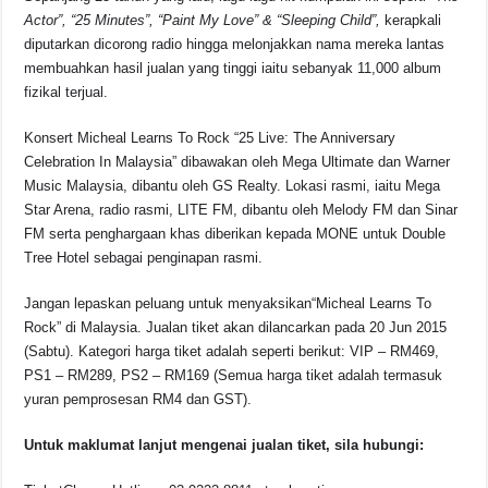
Actor”, “25 Minutes”, “Paint My Love” & “Sleeping Child”,
kerapkali
diputarkan dicorong radio hingga melonjakkan nama mereka lantas
membuahkan hasil jualan yang tinggi iaitu sebanyak 11,000 album
fizikal terjual.
Konsert Micheal Learns To Rock “25 Live: The Anniversary
Celebration In Malaysia” dibawakan oleh Mega Ultimate dan Warner
Music Malaysia, dibantu oleh GS Realty. Lokasi rasmi, iaitu Mega
Star Arena, radio rasmi, LITE FM, dibantu oleh Melody FM dan Sinar
FM serta penghargaan khas diberikan kepada MONE untuk Double
Tree Hotel sebagai penginapan rasmi.
Jangan lepaskan peluang untuk menyaksikan“Micheal Learns To
Rock” di Malaysia. Jualan tiket akan dilancarkan pada 20 Jun 2015
(Sabtu). Kategori harga tiket adalah seperti berikut: VIP – RM469,
PS1 – RM289, PS2 – RM169 (Semua harga tiket adalah termasuk
yuran pemprosesan RM4 dan GST).
Untuk maklumat lanjut mengenai jualan tiket, sila hubungi: