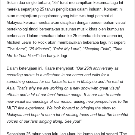
o
p
s
n
Selain dua single terbaru, “25” turut menampilkan kesemua lagu hit
mereka sepanjang 25 tahun penglibatan dalam industri. Konsert ini
o
p
k
akan menjanjikan pengalaman yang istimewa bagi peminat di
k
Malaysia kerana mereka akan disajikan dengan persembahan visual
berteknologi tinggi bersertakan susunan muzik khas oleh kumpulan
berkenaan. Dalam meraikan tahun ke-25 mereka didalam arena ini,
Michael Learn To Rock akan membawakan beberapa lagu hit seperti
“Th
e Actor”, “25 Minutes”, “Paint My Love”, “Sleeping Child”, “Take
Me To Your Heart”
dan banyak lagi.
Dalam keterujaan ini, Kaare menyebut: “
Our 25th anniversary as
recording artists is a milestone in our career and calls for a
something special for our fantastic fans in Malaysia and the rest of
Asia. That’s why we are working on a new show with great visual
effects and a lot of our fans’ favorite songs. It is our aim to create
new visual surroundings of our music, adding new perspectives to the
MLTR live experience. We look forward to bringing the show to
Malaysia and hope to see a lot of smiling faces and hear the beautiful
voices of our fans singing along. See you!”
Sepanjang 25 tahun yang lalu, lagu-lagu hit kumpulan ini seperti “Th
e