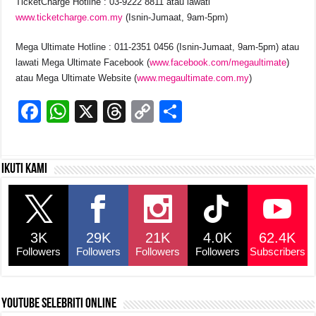
TicketCharge Hotline : 03-9222 8811 atau lawati
www.ticketcharge.com.my
(Isnin-Jumaat, 9am-5pm)
Mega Ultimate Hotline : 011-2351 0456 (Isnin-Jumaat, 9am-5pm) atau
lawati Mega Ultimate Facebook (
www.facebook.com/megaultimate
)
atau Mega Ultimate Website (
www.megaultimate.com.my
)
F
W
X
T
C
S
a
h
hr
o
h
c
at
e
p
ar
Ikuti kami
e
s
a
y
e
b
A
d
Li
o
p
s
n
3K
29K
21K
4.0K
62.4K
o
p
k
Followers
Followers
Followers
Followers
Subscribers
k
YouTube selebriti online