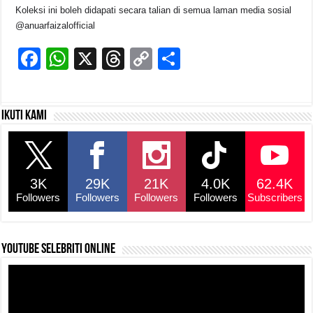
Koleksi ini boleh didapati secara talian di semua laman media sosial
@anuarfaizalofficial
F
W
X
T
C
S
a
h
hr
o
h
c
at
e
p
ar
Ikuti kami
e
s
a
y
e
b
A
d
Li
o
p
s
n
3K
29K
21K
4.0K
62.4K
o
p
k
Followers
Followers
Followers
Followers
Subscribers
k
YouTube selebriti online