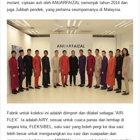
o
p
s
n
instant
; ciptaan asli oleh ANUARFAIZAL semenjak tahun 2014 dan
juga Jubbah pendek, yang pertama seumpamanya di Malaysia.
o
p
k
k
Fabrik untuk koleksi ini adalah diimport dan dilabel sebagai “AIR-
FLEX”. Ia adalah AIRY, sesuai untuk cuaca panas dan lembap di
negara kita, FLEKSIBEL, satu saiz yang boleh pergi ke dua saiz
lebih besar untuk mengurangkan isu saiz dan suaipadan dan