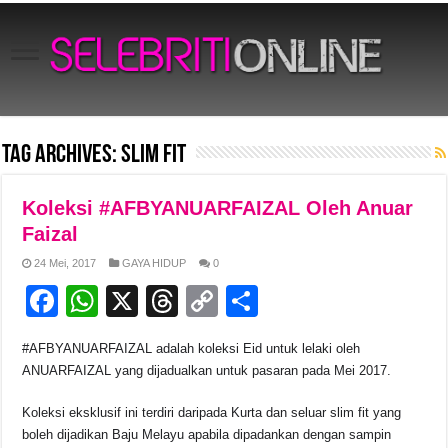
Tag Archives:
slim fit
Koleksi #AFBYANUARFAIZAL Oleh Anuar
Faizal
24 Mei, 2017
GAYA HIDUP
0
F
W
X
T
C
S
a
h
hr
o
h
#AFBYANUARFAIZAL adalah koleksi Eid untuk lelaki oleh
c
at
e
p
ar
ANUARFAIZAL yang dijadualkan untuk pasaran pada Mei 2017.
e
s
a
y
e
Koleksi eksklusif ini terdiri daripada Kurta dan seluar slim fit yang
b
A
d
Li
boleh dijadikan Baju Melayu apabila dipadankan dengan sampin