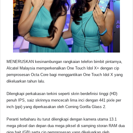
o
p
k
k
MENERUSKAN kesinambungan rangkaian telefon bimbit pintarnya,
Alcatel Malaysia memperkenalkan One Touch Idol X+ dengan cip
pemprosesan Octa Core bagi menggantikan One Touch Idol X yang
dikeluarkan tahun lalu.
Dilengkapi perkakasan terkini seperti skrin berdefinisi tinggi (HD)
penuh IPS, saiz skrinnya mencecah lima inci dengan 441 pixle per
inch (ppi) yang diperkasakan oleh Corning Gorilla Glass 2.
Peranti terbaharu itu turut dilengkapi dengan kamera utama 13.1
mega piksel dan depan dua mega piksel di samping storan RAM dua
giga bait (GB) serta cip pemprosesan yang dikeluarkan oleh