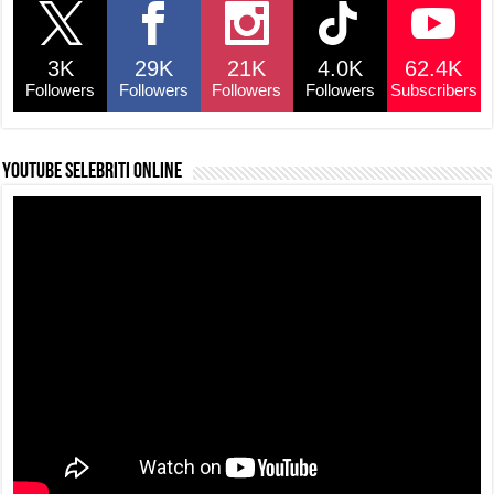
b
A
d
Li
o
p
s
n
3K
29K
21K
4.0K
62.4K
o
p
k
Followers
Followers
Followers
Followers
Subscribers
k
YouTube selebriti online