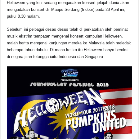
o
p
s
n
Helloween yang kini sedang mengadakan konsert jelajah dunia akan
mengadakan konsert di Maeps Serdang (Indoor) pada 28 April ini,
o
p
k
pukul 8.30 malam.
k
Sebelum ini pelbagai desas desus telah di perkatakan oleh peminat
muzik ekstrim tempatan mengenai konsert kumpulan Helloween,
malah berita mengenai kunjungan mereka ke Malaysia telah meledak
beberapa tahun dahulu. Di mana ketika itu Helloween hanya beraksi
di negara jiran tetangga iaitu Indonesia dan Singapura.