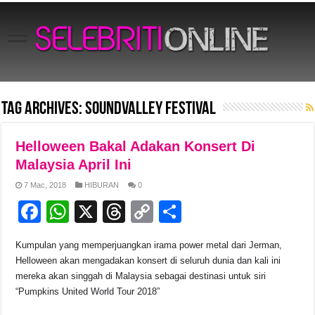
Tag Archives:
Soundvalley festival
Helloween Bakal Adakan Konsert Di
Malaysia April Ini
7 Mac, 2018
HIBURAN
0
F
W
X
T
C
S
a
h
hr
o
h
Kumpulan yang memperjuangkan irama power metal dari Jerman,
c
at
e
p
ar
Helloween akan mengadakan konsert di seluruh dunia dan kali ini
e
s
a
y
e
mereka akan singgah di Malaysia sebagai destinasi untuk siri
“Pumpkins United World Tour 2018”
b
A
d
Li