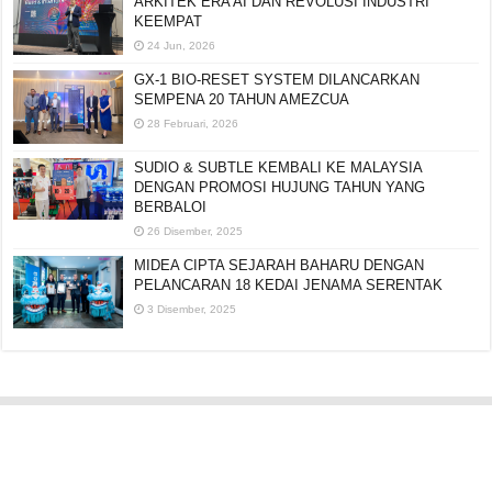
ARKITEK ERA AI DAN REVOLUSI INDUSTRI
KEEMPAT
24 Jun, 2026
GX-1 BIO-RESET SYSTEM DILANCARKAN
SEMPENA 20 TAHUN AMEZCUA
28 Februari, 2026
SUDIO & SUBTLE KEMBALI KE MALAYSIA
DENGAN PROMOSI HUJUNG TAHUN YANG
BERBALOI
26 Disember, 2025
MIDEA CIPTA SEJARAH BAHARU DENGAN
PELANCARAN 18 KEDAI JENAMA SERENTAK
3 Disember, 2025
Editorial:
cipotredz@gmail.com
atau
hi@selebritionline.com