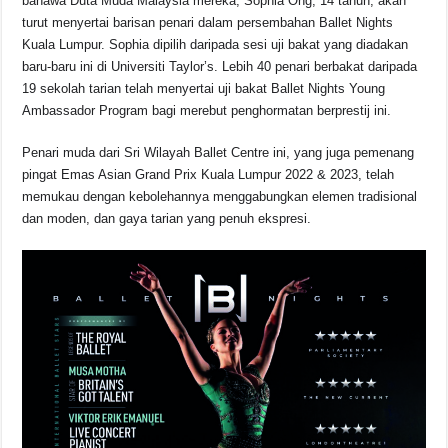
bahawa Duta Muda Malaysia mereka, Sophia Ong, 14 tahun, akan
e
s
a
y
e
turut menyertai barisan penari dalam persembahan Ballet Nights
Kuala Lumpur. Sophia dipilih daripada sesi uji bakat yang diadakan
b
A
d
Li
baru-baru ini di Universiti Taylor’s. Lebih 40 penari berbakat daripada
o
p
s
n
19 sekolah tarian telah menyertai uji bakat Ballet Nights Young
Ambassador Program bagi merebut penghormatan berprestij ini.
o
p
k
k
Penari muda dari Sri Wilayah Ballet Centre ini, yang juga pemenang
pingat Emas Asian Grand Prix Kuala Lumpur 2022 & 2023, telah
memukau dengan kebolehannya menggabungkan elemen tradisional
dan moden, dan gaya tarian yang penuh ekspresi.