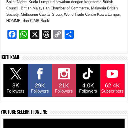
Ballet Nights Kuala Lumpur dibawakan dengan kerjasama British
Council, British Malaysian Chamber of Commerce, Malaysia British
Society, Melbourne Capital Group, World Trade Centre Kuala Lumpur,
HOMME, dan CIMB Bank.
F
W
X
T
C
S
a
h
hr
o
h
c
at
e
p
ar
Ikuti kami
e
s
a
y
e
b
A
d
Li
o
p
s
n
3K
29K
21K
4.0K
62.4K
o
p
k
Followers
Followers
Followers
Followers
Subscribers
k
YouTube selebriti online