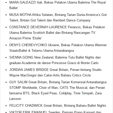
MARA GALEAZZI Itali, Bekas Pelakon Utama Balerina The Royal
Ballet
MUSA MOTHA Afrika Selatan, Bintang Tarian Dunia America’s Got
Talent, Britain Got Talent dan Rambert Dance Company
CONSTANCE DEVERNAY-LAURENCE Perancis, Bekas Pelakon
Utama Balerina Scottish Ballet dan Bintang Rancangan TV
Amazon Prime ‘Etoile’
DENYS CHEREVYCHKO Ukraine, Bekas Pelakon Utama Wienner
StaatsBallet & Tetamu Utama Antarabangsa
SIENNA GOING New Zealand, Balerina Tutu Ballet Nights dan
graduan Academie de danse Princesse Grace di Monte Carlo
JORDAN JAMES BRIDGE Great Britain, Penari bintang Studio
Wayne MacGregor dan Calon Artis Baharu Critics Circle
GUY SALIM Great Britain, Bintang Tarian Komersial Antarabangsa
STOMP Worldwide, Choir of Man, CATS The Musical, dan Penari
bersama BTS, Black Eyed Peas, Coldplay, Tinie Tempah, Zara
Larsson
FELICITY CHADWICK Great Britain, Bintang Baharu Ballet Nights
VIKTOR ERIK EMANUEL Sweden, Pemain Piano Konsert dan