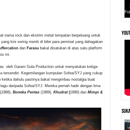
Fo
YouT
at irama rock dan ekstrim metal tempatan berpeluang untuk
r
ng kini sering meniti di bibir para peminat yang dahagakan
uffercation
dan
Farasu
bakal disatukan di atas satu platform
s ini.
has oleh Garam Gula Production untuk menyatukan ketiga-
tika tersendiri. Kegemilangan kumpulan Sofea/SYJ yang cukup
u ketika dahulu pastinya bakal mengimbau nostalgia buat
lagu daripada Sofea/SYJ. Mereka pernah hadir dengan lima
(1988),
Boneka Pentas
(1989),
Khudrat
(
1990) dan
Mimpi &
SUKA