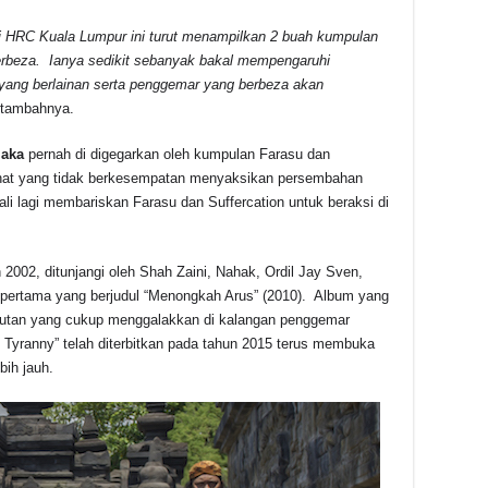
 HRC Kuala Lumpur ini turut menampilkan 2 buah kumpulan
erbeza. Ianya sedikit sebanyak bakal mempengaruhi
ang berlainan serta penggemar yang berbeza akan
, tambahnya.
laka
pernah di digegarkan oleh kumpulan Farasu dan
nat yang tidak berkesempatan menyaksikan persembahan
i lagi membariskan Farasu dan Suffercation untuk beraksi di
002, ditunjangi oleh Shah Zaini, Nahak, Ordil Jay Sven,
 pertama yang berjudul “Menongkah Arus” (2010). Album yang
butan yang cukup menggalakkan di kalangan penggemar
 Tyranny” telah diterbitkan pada tahun 2015 terus membuka
bih jauh.