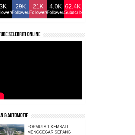
3K
29K
21K
4.0K
62.4K
llowers
Followers
Followers
Followers
Subscribers
ube selebriti online
N & AUTOMOTIF
FORMULA 1 KEMBALI
MENGGEGAR SEPANG