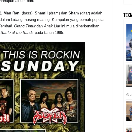
mahupun album baru.
),
Man Rani
(bass),
Shamil
(dram) dan
Sham
(gitar) adalah
TEK
 dalam bidang masing-masing. Kumpulan yang pernah popular
Kembali, Orang Timur
dan
Anak Liar
ini mula diperkenalkan
k
Battle of the Bands
pada tahun 1985.
2