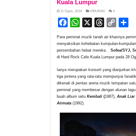
Kuala Lumpur
11 Ogos, 2016
HIBURAN
0
F
W
X
T
C
S
a
h
hr
o
h
Para peminat muzik tanah air khasnya pemin
c
at
e
p
a
menyaksikan kehebatan kumpulan-kumpulan ya
e
s
a
y
e
persembahan hebat mereka..
Sofea/SYJ, S
di Hard Rock Cafe Kuala Lumpur pada 28 Ogo
b
A
d
Li
o
p
s
n
Ianya merupakan konsert yang dianjurkan k
tiga jentera yang rata-rata mempunyai fana
o
p
k
dikenali di pentas arena muzik tempatan sat
k
peminat yang membesar dengan alunan lagu-
buah album iaitu
Kembali
(
1987),
Anak Liar
Airmata
(1992).