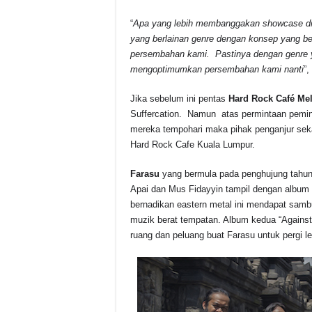
“
Apa yang lebih membanggakan showcase di
yang berlainan genre dengan konsep yang b
persembahan kami. Pastinya dengan genre y
mengoptimumkan persembahan kami nanti
”
Jika sebelum ini pentas
Hard Rock Café Me
Suffercation. Namun atas permintaan pemi
mereka tempohari maka pihak penganjur sekal
Hard Rock Cafe Kuala Lumpur.
Farasu
yang bermula pada penghujung tahun 2
Apai dan Mus Fidayyin tampil dengan album
bernadikan eastern metal ini mendapat sam
muzik berat tempatan. Album kedua “Against
ruang dan peluang buat Farasu untuk pergi le