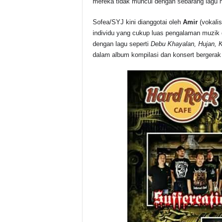
mereka tidak muncul dengan sebarang lagu 
Sofea/SYJ kini dianggotai oleh
Amir
(vokalis
individu yang cukup luas pengalaman muzik
dengan lagu seperti
Debu Khayalan, Hujan, 
dalam album kompilasi dan konsert bergera