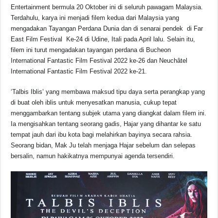
b
A
d
Li
Entertainment bermula 20 Oktober ini di seluruh pawagam Malaysia.
o
p
s
n
Terdahulu, karya ini menjadi filem kedua dari Malaysia yang
mengadakan Tayangan Perdana Dunia dan di senarai pendek di Far
o
p
k
East Film Festival Ke-24 di Udine, Itali pada April lalu. Selain itu,
k
filem ini turut mengadakan tayangan perdana di Bucheon
International Fantastic Film Festival 2022 ke-26 dan Neuchâtel
International Fantastic Film Festival 2022 ke-21.
‘Talbis Iblis’ yang membawa maksud tipu daya serta perangkap yang
di buat oleh iblis untuk menyesatkan manusia, cukup tepat
menggambarkan tentang subjek utama yang diangkat dalam filem ini.
Ia mengisahkan tentang seorang gadis, Hajar yang dihantar ke satu
tempat jauh dari ibu kota bagi melahirkan bayinya secara rahsia.
Seorang bidan, Mak Ju telah menjaga Hajar sebelum dan selepas
bersalin, namun hakikatnya mempunyai agenda tersendiri.