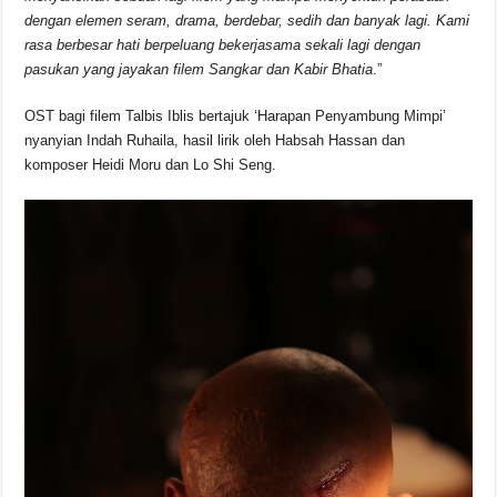
dengan elemen seram, drama, berdebar, sedih dan banyak lagi. Kami
rasa berbesar hati berpeluang bekerjasama sekali lagi dengan
pasukan yang jayakan filem Sangkar dan Kabir Bhatia
.”
OST bagi filem Talbis Iblis bertajuk ‘Harapan Penyambung Mimpi’
nyanyian Indah Ruhaila, hasil lirik oleh Habsah Hassan dan
komposer Heidi Moru dan Lo Shi Seng.