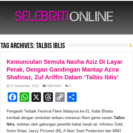
Tag Archives:
Talbis Iblis
Kemunculan Semula Nasha Aziz Di Layar
Perak, Dengan Gandingan Mantap Azira
Shafinaz, Zul Ariffin Dalam ‘Talbis Iblis’
23 September, 2022
HIBURAN
0
F
W
X
T
C
S
a
h
hr
o
h
Pengarah Terbaik Festival Filem Malaysia ke-31, Kabir Bhatia
c
at
e
p
ar
kembali dengan sentuhan terbaru menerusi filem genre seram
Talbis
e
s
a
y
e
Iblis
, terbitan oleh gabungan penerbit hebat tanah air, Infinitus Gold,
Astro Shaw, Jazzy Pictures (M), A Next Start Production dan MM2