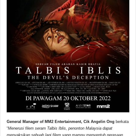
General Manager of MM2 Entertainment, Cik Angelin Ong
berkata
“
Menerusi filem seram Talbis Iblis, penonton Malaysia dapat
menyaksikan sebuah lagi filem yang mampu menyentuh perasaan