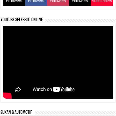
Followers
Followers
Followers
Followers
Subscribers
k
YouTube selebriti online
SUKAN & AUTOMOTIF