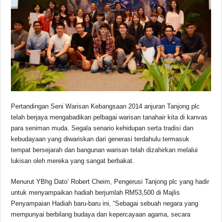
b
A
d
Li
o
p
s
n
o
p
k
k
Pertandingan Seni Warisan Kebangsaan 2014 anjuran Tanjong plc
telah berjaya mengabadikan pelbagai warisan tanahair kita di kanvas
para seniman muda. Segala senario kehidupan serta tradisi dan
kebudayaan yang diwariskan dari generasi terdahulu termasuk
tempat bersejarah dan bangunan warisan telah dizahirkan melalui
lukisan oleh mereka yang sangat berbakat.
Menurut YBhg Dato’ Robert Cheim, Pengerusi Tanjong plc yang hadir
untuk menyampaikan hadiah berjumlah RM53,500 di Majlis
Penyampaian Hadiah baru-baru ini, “Sebagai sebuah negara yang
mempunyai berbilang budaya dan kepercayaan agama, secara