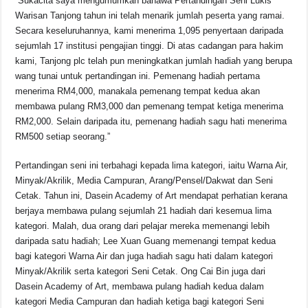
“Sukacita saya mengumumkan bahawa Pertandingan Seni Lukis
Warisan Tanjong tahun ini telah menarik jumlah peserta yang ramai.
Secara keseluruhannya, kami menerima 1,095 penyertaan daripada
sejumlah 17 institusi pengajian tinggi. Di atas cadangan para hakim
kami, Tanjong plc telah pun meningkatkan jumlah hadiah yang berupa
wang tunai untuk pertandingan ini. Pemenang hadiah pertama
menerima RM4,000, manakala pemenang tempat kedua akan
membawa pulang RM3,000 dan pemenang tempat ketiga menerima
RM2,000. Selain daripada itu, pemenang hadiah sagu hati menerima
RM500 setiap seorang.”
Pertandingan seni ini terbahagi kepada lima kategori, iaitu Warna Air,
Minyak/Akrilik, Media Campuran, Arang/Pensel/Dakwat dan Seni
Cetak. Tahun ini, Dasein Academy of Art mendapat perhatian kerana
berjaya membawa pulang sejumlah 21 hadiah dari kesemua lima
kategori. Malah, dua orang dari pelajar mereka memenangi lebih
daripada satu hadiah; Lee Xuan Guang memenangi tempat kedua
bagi kategori Warna Air dan juga hadiah sagu hati dalam kategori
Minyak/Akrilik serta kategori Seni Cetak. Ong Cai Bin juga dari
Dasein Academy of Art, membawa pulang hadiah kedua dalam
kategori Media Campuran dan hadiah ketiga bagi kategori Seni