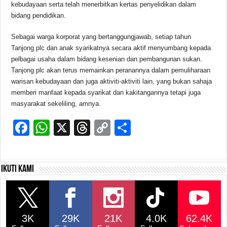
kebudayaan serta telah menerbitkan kertas penyelidikan dalam
bidang pendidikan.
Sebagai warga korporat yang bertanggungjawab, setiap tahun
Tanjong plc dan anak syarikatnya secara aktif menyumbang kepada
pelbagai usaha dalam bidang kesenian dan pembangunan sukan.
Tanjong plc akan terus memainkan peranannya dalam pemuliharaan
warisan kebudayaan dan juga aktiviti-aktiviti lain, yang bukan sahaja
memberi manfaat kepada syarikat dan kakitangannya tetapi juga
masyarakat sekeliling, amnya.
F
W
X
T
C
S
a
h
hr
o
h
c
at
e
p
ar
Ikuti kami
e
s
a
y
e
b
A
d
Li
o
p
s
n
3K
29K
21K
4.0K
62.4K
o
p
k