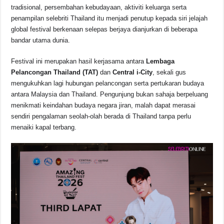
b
A
d
Li
tradisional, persembahan kebudayaan, aktiviti keluarga serta
o
p
s
n
penampilan selebriti Thailand itu menjadi penutup kepada siri jelajah
global festival berkenaan selepas berjaya dianjurkan di beberapa
o
p
k
bandar utama dunia.
k
Festival ini merupakan hasil kerjasama antara
Lembaga
Pelancongan Thailand (TAT)
dan
Central i-City
, sekali gus
mengukuhkan lagi hubungan pelancongan serta pertukaran budaya
antara Malaysia dan Thailand. Pengunjung bukan sahaja berpeluang
menikmati keindahan budaya negara jiran, malah dapat merasai
sendiri pengalaman seolah-olah berada di Thailand tanpa perlu
menaiki kapal terbang.