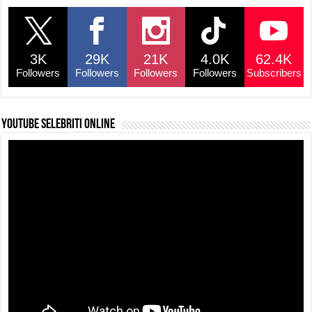
e
s
a
y
e
b
A
d
Li
o
p
s
n
3K
29K
21K
4.0K
62.4K
o
p
k
Followers
Followers
Followers
Followers
Subscribers
k
YouTube selebriti online