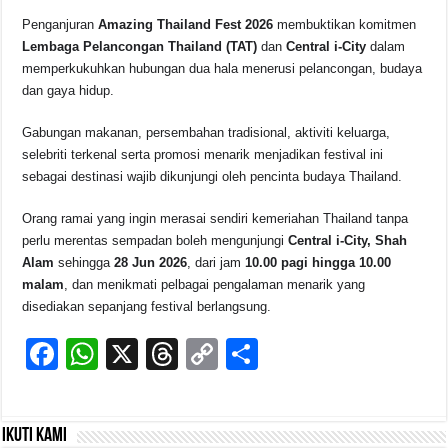
Penganjuran
Amazing Thailand Fest 2026
membuktikan komitmen
Lembaga Pelancongan Thailand (TAT)
dan
Central i-City
dalam
memperkukuhkan hubungan dua hala menerusi pelancongan, budaya
dan gaya hidup.
Gabungan makanan, persembahan tradisional, aktiviti keluarga,
selebriti terkenal serta promosi menarik menjadikan festival ini
sebagai destinasi wajib dikunjungi oleh pencinta budaya Thailand.
Orang ramai yang ingin merasai sendiri kemeriahan Thailand tanpa
perlu merentas sempadan boleh mengunjungi
Central i-City, Shah
Alam
sehingga
28 Jun 2026
, dari jam
10.00 pagi hingga 10.00
malam
, dan menikmati pelbagai pengalaman menarik yang
disediakan sepanjang festival berlangsung.
F
W
X
T
C
S
a
h
hr
o
h
c
at
e
p
ar
Ikuti kami