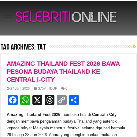
Tag Archives:
TAT
AMAZING THAILAND FEST 2026 BAWA
PESONA BUDAYA THAILAND KE
CENTRAL I-CITY
27 Jun, 2026
GAYA HIDUP
0
F
W
X
T
C
S
a
h
hr
o
h
Amazing Thailand Fest 2026
membuka tirai di
Central i-City
c
at
e
p
ar
dengan membawa pengalaman budaya Thailand yang autentik
e
s
a
y
e
kepada rakyat Malaysia menerusi festival selama tiga hari bermula
26 hingga 28 Jun 2026. Acara yang menghimpunkan makanan