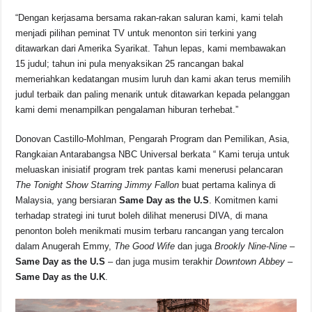
“Dengan kerjasama bersama rakan-rakan saluran kami, kami telah
menjadi pilihan peminat TV untuk menonton siri terkini yang
ditawarkan dari Amerika Syarikat. Tahun lepas, kami membawakan
15 judul; tahun ini pula menyaksikan 25 rancangan bakal
memeriahkan kedatangan musim luruh dan kami akan terus memilih
judul terbaik dan paling menarik untuk ditawarkan kepada pelanggan
kami demi menampilkan pengalaman hiburan terhebat.”
Donovan Castillo-Mohlman, Pengarah Program dan Pemilikan, Asia,
Rangkaian Antarabangsa NBC Universal berkata “ Kami teruja untuk
meluaskan inisiatif program trek pantas kami menerusi pelancaran
The Tonight Show Starring Jimmy Fallon
buat pertama kalinya di
Malaysia, yang bersiaran
Same Day as the U.S
. Komitmen kami
terhadap strategi ini turut boleh dilihat menerusi DIVA, di mana
penonton boleh menikmati musim terbaru rancangan yang tercalon
dalam Anugerah Emmy,
The Good Wife
dan juga
Brookly Nine-Nine
–
Same Day as the U.S
– dan juga musim terakhir
Downtown Abbey
–
Same Day as the U.K
.