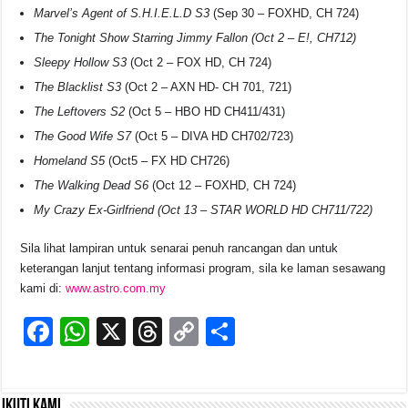
Marvel’s Agent of S.H.I.E.L.D S3
(Sep 30 – FOXHD, CH 724)
The Tonight Show Starring Jimmy Fallon (Oct 2 – E!, CH712)
Sleepy Hollow S3
(Oct 2 – FOX HD, CH 724)
The Blacklist S3
(Oct 2 – AXN HD- CH 701, 721)
The Leftovers S2
(Oct 5 – HBO HD CH411/431)
The Good Wife S7
(Oct 5 – DIVA HD CH702/723)
Homeland S5
(Oct5 – FX HD CH726)
The Walking Dead S6
(Oct 12 – FOXHD, CH 724)
My Crazy Ex-Girlfriend (Oct 13 – STAR WORLD HD CH711/722)
Sila lihat lampiran untuk senarai penuh rancangan dan untuk
keterangan lanjut tentang informasi program, sila ke laman sesawang
kami di:
www.astro.com.my
F
W
X
T
C
S
a
h
hr
o
h
c
at
e
p
ar
Ikuti kami