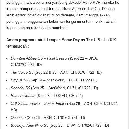
pelanggan hanya perlu menyambung dekoder Astro PVR mereka ke
internet ataupun memuat turun aplikasi Astro on The Go. Dengan
lebih episod boleh didapati di
on demand
, kami menggalakkan
pelanggan menggunakan kelebihan fungsi ini untuk menikmati siri
kegemaran mereka secara marathon!
Antara program untuk kempen Same Day as The U.S.
dan
U.K.
termasuklah :
Downton Abbey S6 – Final Season
(Sept 21 – DIVA,
CH702/CH723 HD)
The Voice S9
(Sep 22 & 23 – AXN, CH701/CH721 HD)
Empire S2 (
Sep 24 – Star World, CH711/CH722 HD)
Scandal S5
(Sep 25 – StarWorld, CH711/CH722 HD)
Heroes Reborn
(Sep 25 – FOXHD, CH 724)
CSI 2-hour movie – Series Finale
(Sep 28 – AXN, CH701/CH721
HD)
Quantico
(Sep 28 – AXN, CH701/CH721 HD)
Brooklyn Nine-Nine S3
(Sep 29 – DIVA, CH702/CH723 HD)