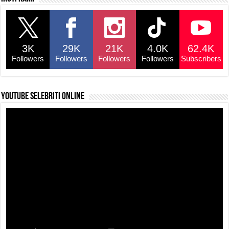
e
s
a
y
e
b
A
d
Li
o
p
s
n
3K
29K
21K
4.0K
62.4K
o
p
k
Followers
Followers
Followers
Followers
Subscribers
k
YouTube selebriti online