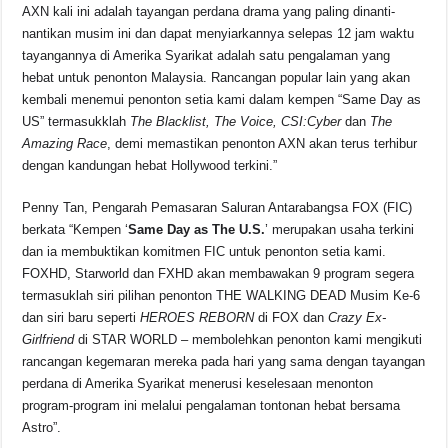
AXN kali ini adalah tayangan perdana drama yang paling dinanti-
nantikan musim ini dan dapat menyiarkannya selepas 12 jam waktu
tayangannya di Amerika Syarikat adalah satu pengalaman yang
hebat untuk penonton Malaysia. Rancangan popular lain yang akan
kembali menemui penonton setia kami dalam kempen “Same Day as
US” termasukklah
The Blacklist, The Voice, CSI:Cyber
dan
The
Amazing Race
, demi memastikan penonton AXN akan terus terhibur
dengan kandungan hebat Hollywood terkini.”
Penny Tan, Pengarah Pemasaran Saluran Antarabangsa FOX (FIC)
berkata “Kempen ‘
Same Day as The U.S.
’ merupakan usaha terkini
dan ia membuktikan komitmen FIC untuk penonton setia kami.
FOXHD, Starworld dan FXHD akan membawakan 9 program segera
termasuklah siri pilihan penonton THE WALKING DEAD Musim Ke-6
dan siri baru seperti
HEROES REBORN
di FOX dan
Crazy Ex-
Girlfriend
di STAR WORLD – membolehkan penonton kami mengikuti
rancangan kegemaran mereka pada hari yang sama dengan tayangan
perdana di Amerika Syarikat menerusi keselesaan menonton
program-program ini melalui pengalaman tontonan hebat bersama
Astro”.