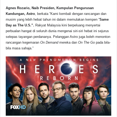
o
p
s
n
Agnes Rozario, Naib Presiden, Kumpulan Pengurusan
o
p
k
Kandungan, Astro
, berkata “Kami kembali dengan rancangan dan
k
musim yang lebih hebat tahun ini dalam memulakan kempen “
Same
Day as The U.S.”.
Rakyat Malaysia kini berpeluang menyertai
perbualan hangat di seluruh dunia mengenai siri-siri hebat ini sejurus
selepas tayangan perdananya. Pelanggan Astro juga boleh menonton
rancangan kegemaran
On Demand
mereka dan
On The Go
pada bila-
bila masa sahaja.”