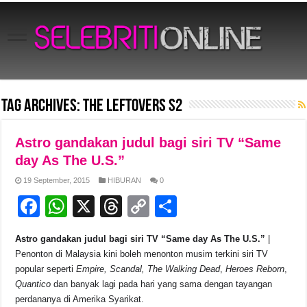
Tag Archives:
The Leftovers S2
Astro gandakan judul bagi siri TV “Same
day As The U.S.”
19 September, 2015
HIBURAN
0
F
W
X
T
C
S
a
h
hr
o
h
Astro gandakan judul bagi siri TV “Same day As The U.S.”
|
c
at
e
p
ar
Penonton di Malaysia kini boleh menonton musim terkini siri TV
e
s
a
y
e
popular seperti
Empire, Scandal, The Walking Dead
,
Heroes Reborn
,
Quantico
dan banyak lagi pada hari yang sama dengan tayangan
b
A
d
Li
perdananya di Amerika Syarikat.