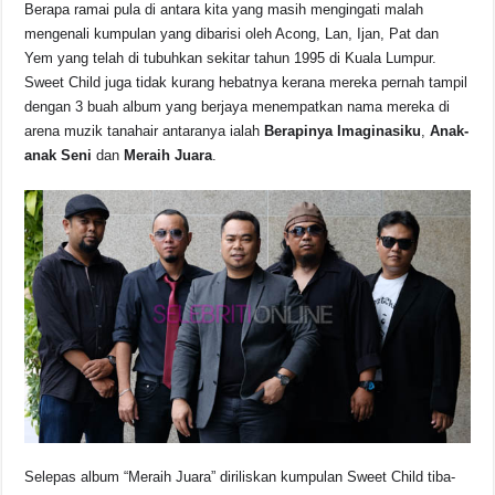
o
p
s
n
Berapa ramai pula di antara kita yang masih mengingati malah
mengenali kumpulan yang dibarisi oleh Acong, Lan, Ijan, Pat dan
o
p
k
Yem yang telah di tubuhkan sekitar tahun 1995 di Kuala Lumpur.
k
Sweet Child juga tidak kurang hebatnya kerana mereka pernah tampil
dengan 3 buah album yang berjaya menempatkan nama mereka di
arena muzik tanahair antaranya ialah
Berapinya Imaginasiku
,
Anak-
anak Seni
dan
Meraih Juara
.
Selepas album “Meraih Juara” diriliskan kumpulan Sweet Child tiba-