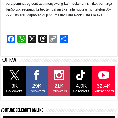
para peminat yg sentiasa menyokong kami selama ini. Tiket berharga
Rm55 utk seorang. Untuk tempahan tiket sila hubungi no. telefon 06-
2925188 atau dapatkan di pintu masuk Hard Rock Cafe Melaka.
F
W
X
T
C
S
a
h
hr
o
h
c
at
e
p
ar
Ikuti kami
e
s
a
y
e
b
A
d
Li
o
p
s
n
3K
29K
21K
4.0K
62.4K
o
p
k
Followers
Followers
Followers
Followers
Subscribers
k
YouTube selebriti online