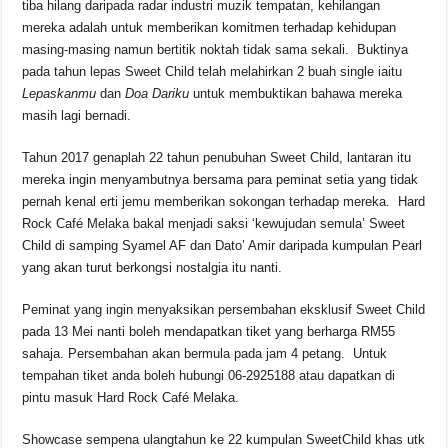
tiba hilang daripada radar industri muzik tempatan, kehilangan
mereka adalah untuk memberikan komitmen terhadap kehidupan
masing-masing namun bertitik noktah tidak sama sekali. Buktinya
pada tahun lepas Sweet Child telah melahirkan 2 buah single iaitu
Lepaskanmu
dan
Doa Dariku
untuk membuktikan bahawa mereka
masih lagi bernadi.
Tahun 2017 genaplah 22 tahun penubuhan Sweet Child, lantaran itu
mereka ingin menyambutnya bersama para peminat setia yang tidak
pernah kenal erti jemu memberikan sokongan terhadap mereka. Hard
Rock Café Melaka bakal menjadi saksi ‘kewujudan semula’ Sweet
Child di samping Syamel AF dan Dato’ Amir daripada kumpulan Pearl
yang akan turut berkongsi nostalgia itu nanti.
Peminat yang ingin menyaksikan persembahan eksklusif Sweet Child
pada 13 Mei nanti boleh mendapatkan tiket yang berharga RM55
sahaja. Persembahan akan bermula pada jam 4 petang. Untuk
tempahan tiket anda boleh hubungi 06-2925188 atau dapatkan di
pintu masuk Hard Rock Café Melaka.
Showcase sempena ulangtahun ke 22 kumpulan SweetChild khas utk