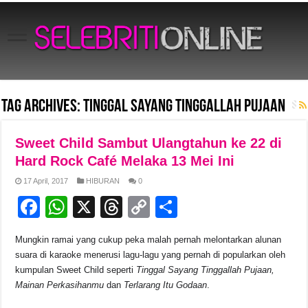
Tag Archives:
Tinggal Sayang Tinggallah Pujaan
Sweet Child Sambut Ulangtahun ke 22 di
Hard Rock Café Melaka 13 Mei Ini
17 April, 2017
HIBURAN
0
F
W
X
T
C
S
a
h
hr
o
h
Mungkin ramai yang cukup peka malah pernah melontarkan alunan
c
at
e
p
ar
suara di karaoke menerusi lagu-lagu yang pernah di popularkan oleh
e
s
a
y
e
kumpulan Sweet Child seperti
Tinggal Sayang Tinggallah Pujaan,
Mainan Perkasihanmu
dan
Terlarang Itu Godaan
.
b
A
d
Li